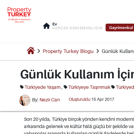
Ev
Gayrimenkul 
GERÇEK DANIŞMANLIĞIN
Property Turkey Blogu
Günlük Kullanı
Günlük Kullanım İçi
Türkiyede Yaşam
,
Türkiyeye Taşınmak
Türkiyed
Oluşturuldu
15 Apr 2017
By:
Nezir Can
Son 20 yılda, Türkiye birçok yönden kendini moderni
arkasında gelenek ve kültür hâlâ güçlü bir şekilde var
yabancılar arasında kullanılan günlük ifadelerde bel