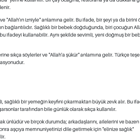
enir.
r ve "Allah'ın izniyle" anlamına gelir. Bu ifade, bir şeyi ya da birin
kın bağlantılıdır. Sağlıklı bir bebek doğduğunda, biri çocuğun Al
u ifadeyi kullanabilir. Aynı şekilde sevimli, yeni doğmuş bir be
ine sıkça söylerler ve "Allah'a şükür" anlamına gelir. Türkçe teş
ryasyonudur.
li, sağlıklı bir yemeğin keyfini çıkarmaktan büyük zevk alır. Bu if
garsonlar tarafından bile günlük olarak sıkça kullanılır.
arak ünlüdür ve birçok durumda; arkadaşlarını, ailelerini ve bazen
nra aşçıya memnuniyetinizi dile getirmek için "elinize sağlık"
ir.