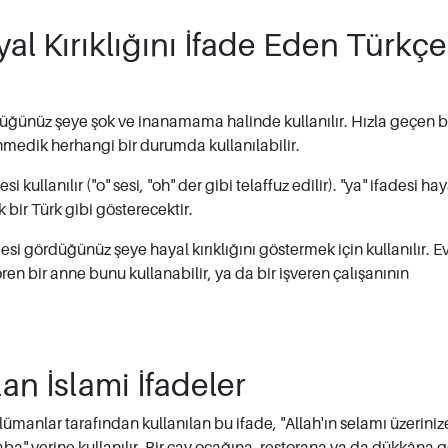
yal Kırıklığını İfade Eden Türkçe
rdüğünüz şeye şok ve inanamama halinde kullanılır. Hızla geçen b
enmedik herhangi bir durumda kullanılabilir.
 kullanılır ("o" sesi, "oh" der gibi telaffuz edilir). "ya" ifadesi hay
k bir Türk gibi gösterecektir.
desi gördüğünüz şeye hayal kırıklığını göstermek için kullanılır. E
en bir anne bunu kullanabilir, ya da bir işveren çalışanının
an İslami İfadeler
ümanlar tarafından kullanılan bu ifade, "Allah'ın selamı üzeriniz
a" yerine kullanılır. Bir çay ocağına, restorana ya da dükkâna g