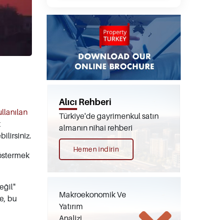
Alıcı Rehberi
ullanılan
Türkiye'de gayrimenkul satın
k
almanın nihai rehberi
ilirsiniz.
Hemen indirin
göstermek
eğil"
Makroekonomik Ve
e, bu
Yatırım
Analizi