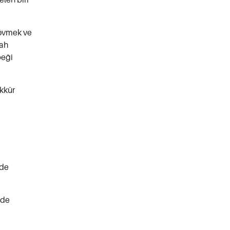
i övmek ve
lah
beği
ekkür
ade
 de