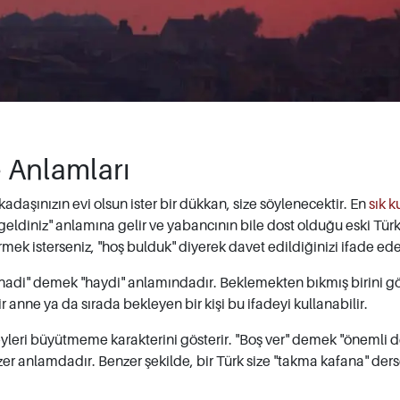
 Anlamları
arkadaşınızın evi olsun ister bir dükkan, size söylenecektir. En
sık k
şgeldiniz" anlamına gelir ve yabancının bile dost olduğu eski Tür
rmek isterseniz, "hoş bulduk" diyerek davet edildiğinizi ifade edeb
, "hadi" demek "haydi" anlamındadır. Beklemekten bıkmış birini 
 anne ya da sırada bekleyen bir kişi bu ifadeyi kullanabilir.
şeyleri büyütmeme karakterini gösterir. "Boş ver" demek "önemli d
er anlamdadır. Benzer şekilde, bir Türk size "takma kafana" ders