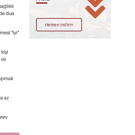
ağlıklı
ilde dua
Hemen indirin
esi "iyi"
 kişi
 ve
 yapmak
ha az
örev