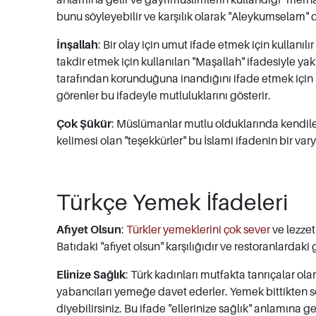
bunu söyleyebilir ve karşılık olarak "Aleykumselam" d
İnşallah
: Bir olay için umut ifade etmek için kullanılı
takdir etmek için kullanılan "Maşallah" ifadesiyle ya
tarafından korunduğuna inandığını ifade etmek için b
görenler bu ifadeyle mutluluklarını gösterir.
Çok Şükür
: Müslümanlar mutlu olduklarında kendiler
kelimesi olan "teşekkürler" bu İslami ifadenin bir va
Türkçe Yemek İfadeleri
Afiyet Olsun
:
Türkler yemeklerini çok sever
ve lezzet
Batıdaki "afiyet olsun" karşılığıdır ve restoranlardaki 
Elinize Sağlık
: Türk kadınları mutfakta tanrıçalar ol
yabancıları yemeğe davet ederler. Yemek bittikten so
diyebilirsiniz. Bu ifade "ellerinize sağlık" anlamına gel