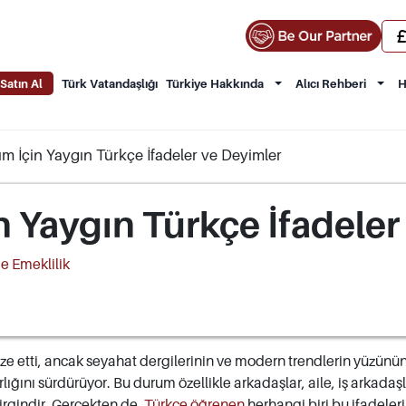
Satın Al
Türk Vatandaşlığı
Türkiye Hakkında
Alıcı Rehberi
H
m İçin Yaygın Türkçe İfadeler ve Deyimler
n Yaygın Türkçe İfadeler
e Emeklilik
ze etti, ancak seyahat dergilerinin ve modern trendlerin yüzünü
lığını sürdürüyor. Bu durum özellikle arkadaşlar, aile, iş arkadaşl
irgindir. Gerçekten de,
Türkçe öğrenen
herhangi biri bu ifadeleri