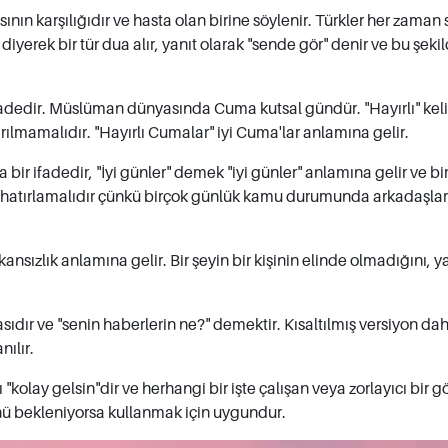
ının karşılığıdır ve hasta olan birine söylenir. Türkler her zaman s
diyerek bir tür dua alır, yanıt olarak "sende gör" denir ve bu şek
fadedir. Müslüman dünyasında Cuma kutsal gündür. "Hayırlı" kelim
tırılmamalıdır. "Hayırlı Cumalar" iyi Cuma'lar anlamına gelir.
 bir ifadedir, "İyi günler" demek "iyi günler" anlamına gelir ve bir
 hatırlamalıdır çünkü birçok günlük kamu durumunda arkadaşlar
ansızlık anlamına gelir. Bir şeyin bir kişinin elinde olmadığını,
sıdır ve "senin haberlerin ne?" demektir. Kısaltılmış versiyon da
nılır.
 "kolay gelsin"dir ve herhangi bir işte çalışan veya zorlayıcı bir g
 günü bekleniyorsa kullanmak için uygundur.