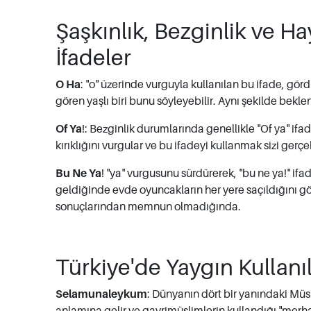
Şaşkınlık, Bezginlik ve Ha
İfadeler
O Ha
: "o" üzerinde vurguyla kullanılan bu ifade, gö
gören yaşlı biri bunu söyleyebilir. Aynı şekilde bekl
Of Ya
!: Bezginlik durumlarında genellikle "Of ya" ifadesi
kırıklığını vurgular ve bu ifadeyi kullanmak sizi gerçe
Bu Ne Ya
! "ya" vurgusunu sürdürerek, "bu ne ya!" ifa
geldiğinde evde oyuncakların her yere saçıldığını gör
sonuçlarından memnun olmadığında.
Türkiye'de Yaygın Kullanıl
Selamunaleykum
: Dünyanın dört bir yanındaki Müsl
anlamına gelir ve gayrimüslimlerin kullandığı "merhab