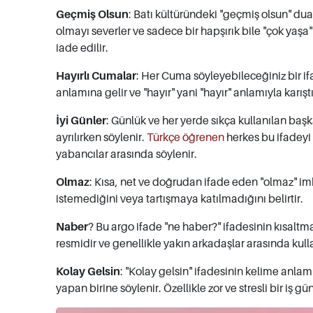
Geçmiş Olsun
: Batı kültüründeki "geçmiş olsun" duas
olmayı severler ve sadece bir hapşırık bile "çok yaşa" 
iade edilir.
Hayırlı Cumalar
: Her Cuma söyleyebileceğiniz bir i
anlamına gelir ve "hayır" yani "hayır" anlamıyla karış
İyi Günler
: Günlük ve her yerde sıkça kullanılan başka
ayrılırken söylenir.
Türkçe öğrenen
herkes bu ifadeyi
yabancılar arasında söylenir.
Olmaz
: Kısa, net ve doğrudan ifade eden "olmaz" imk
istemediğini veya tartışmaya katılmadığını belirtir.
Naber
? Bu argo ifade "ne haber?" ifadesinin kısaltma
resmidir ve genellikle yakın arkadaşlar arasında kulla
Kolay Gelsin
: "Kolay gelsin" ifadesinin kelime anlamı
yapan birine söylenir. Özellikle zor ve stresli bir iş