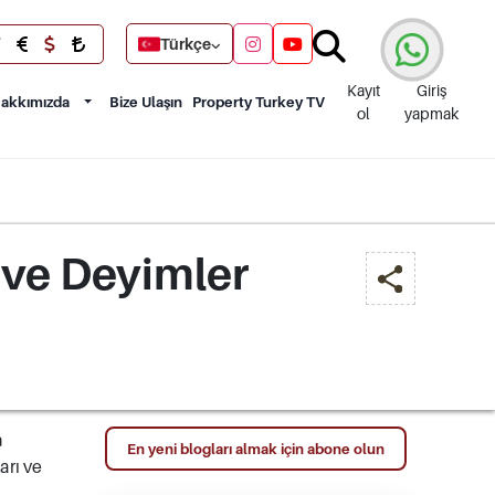
Türkçe
Kayıt
Giriş
akkımızda
Bize Ulaşın
Property Turkey TV
ol
yapmak
 ve Deyimler
n
En yeni blogları almak için abone olun
arı ve