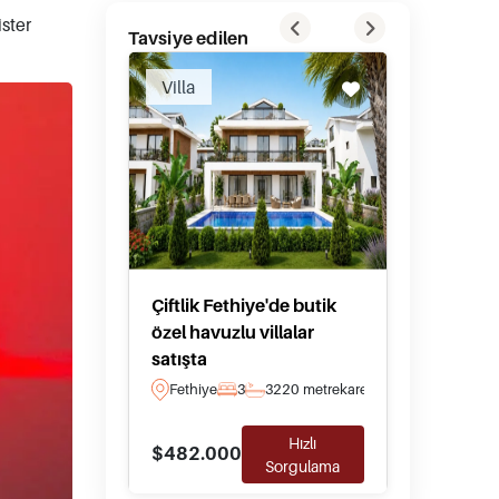
ister
Tavsiye edilen
Villa
Villa
Çiftlik Fethiye'de butik
Datça'
özel havuzlu villalar
Deniz M
satışta
veya Bu
Fethiye
3
3
220 metrekare
Datca
Hızlı
$482.000
$2.184
Sorgulama