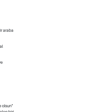
ir araba
al
ve
e olsun"
elen biri