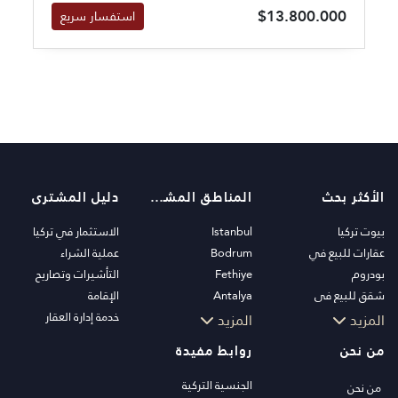
$13.800.000
استفسار سريع
الأكثر بحث
المناطق المشهورة
دليل المشترى
بيوت تركيا
Istanbul
الاستثمار في تركيا
عقارات للبيع في
Bodrum
عملية الشراء
بودروم
Fethiye
التأشيرات وتصاريح
شقق للبيع في
Antalya
الإقامة
اسطنبول
Kalkan
خدمة إدارة العقار
المزيد
المزيد
فلل اسطنبول
Alanya
من نحن
روابط مفيدة
فلل بودروم
Kas
شقق للبيع في انطاليا
Bursa
الجنسية التركية
من نحن