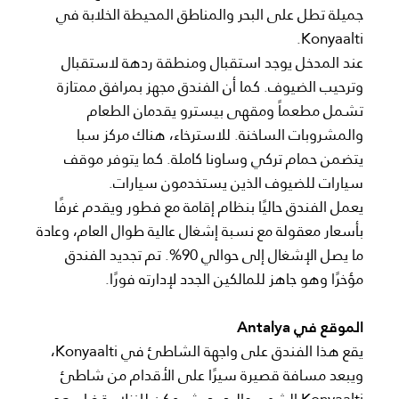
جميلة تطل على البحر والمناطق المحيطة الخلابة في
Konyaalti.
عند المدخل يوجد استقبال ومنطقة ردهة لاستقبال
وترحيب الضيوف. كما أن الفندق مجهز بمرافق ممتازة
تشمل مطعماً ومقهى بيسترو يقدمان الطعام
والمشروبات الساخنة. للاسترخاء، هناك مركز سبا
يتضمن حمام تركي وساونا كاملة. كما يتوفر موقف
سيارات للضيوف الذين يستخدمون سيارات.
يعمل الفندق حاليًا بنظام إقامة مع فطور ويقدم غرفًا
بأسعار معقولة مع نسبة إشغال عالية طوال العام، وعادة
ما يصل الإشغال إلى حوالي 90%. تم تجديد الفندق
مؤخرًا وهو جاهز للمالكين الجدد لإدارته فورًا.
الموقع في Antalya
يقع هذا الفندق على واجهة الشاطئ في Konyaalti،
ويبعد مسافة قصيرة سيرًا على الأقدام من شاطئ