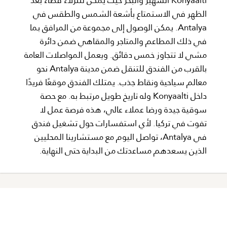
Konyaalti الشهير والبحر حيث يمكن للنزلاء قضاء بعد
الظهر في الاستمتاع بأشعة الشمس والطقس في
Antalya. يمكن الوصول إلى مجموعة من المرافق بما
في ذلك المطاعم والمتاجر والمقاهي ضمن دائرة
مشي لا تتجاوز خمس دقائق. ويعمل المواصلات العامة
بالقرب من الفندق للتنقل ضمن مدينة Antalya نحو
معالم سياحية ونقاط جذب. يمتلك الفندق موقعًا فريدًا
داخل Konyaalti وله تاريخ طويل مرتبط به. مع حصة
سوقية جيدة ورضا عملاء عالي، هذه فرصة عمل لا
تفوت في تركيا. لأي استفسارات حول تشغيل فندق
في Antalya، تواصل اليوم مع مستشارينا المحليين
الذين يسعدهم مساعدتك من البداية حتى النهاية.