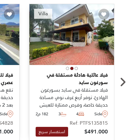
Recommended
Villa
فيلا عائلية هادئة مستقلة في
فيلا لل
سورغون سايد
عصري ر
فيلا مستقلة في سايد بسورغون
تقع هذ
الهادئ، توفر أربع غرف نوم، مساحة
حديقة 
حديقة خاصة، وفرص ممتازة للعيش
بع
العائلي بالقرب من الشواطئ،
الشهير 
Side
4
3
182 م2
Side
ومرافق التسوق، والخدمات اليومية
الظهيرة
FS4828
Ref: PTFS135815
في أنطاليا.
أحبائك 
1.000
$491.000
استفسار سريع