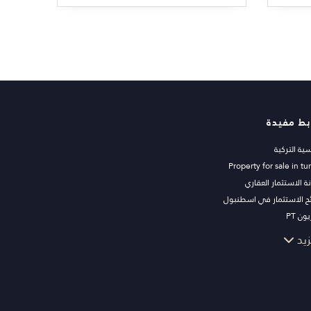
بط مفيدة
سية التركية
Property for sale in tu
ة الاستثمار العقاري
ح الاستثمار في اسطنبول
ون PT
ات اسطنبول للاستثمار
زيد
 عقارك للبيع
قة
 البحر
رات الفاخرة