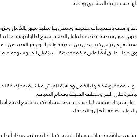
لها حسب رغبة المشتري وحاجته.
حة واسعة وتصميمات مفتوحة ومتصل بها مطبخ مجهز بالكامل ومزود
ي ويحتوي على منطقة مخصصة لتناول الطعام تتسع لطاولة ومقاعد لتت
لمعيشة إلى تراس كبير يصل بين الحديقة والفيلا ويوفر العديد من ال
يحتوي هذا الطابق أيضًا على غرفة مخصصة لإستقبال الصيوف وحمام م
حتوي على 3 غرف نوم بمساحات واسعة مفروشة كلها بالكامل وجاهزة للعيش مباشرة بعد إضافة
اشرة على البحر ومنطقة الحديقة وحمام السباحة.
 والإسترخاء ويتوسطها حمام سباحة بمساحة كبيرة يتسع لجميع أفرا
واء واستضافة الأهل والأصدقاء.
 بها من مرافق وخدمات ووسائل ترفيه، كما انها قريبة من مطار أنطاليا