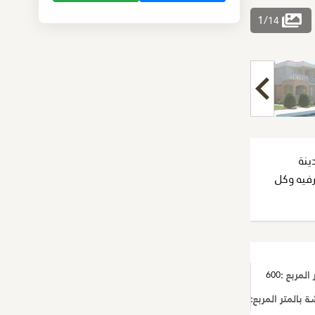
1
/
14
ينة
فيه وكل
المربع :
600
بالمتر المربع:
200