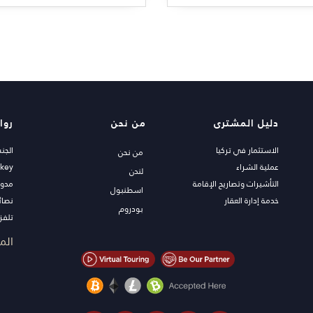
دليل المشترى
من نحن
روا
الاستثمار في تركيا
الجن
من نحن
عملية الشراء
rkey
لندن
التأشيرات وتصاريح الإقامة
مدون
اسطنبول
خدمة إدارة العقار
نصائ
بودروم
تلفزي
عقار
الم
اعرض
الصف
شاطئ
العقا