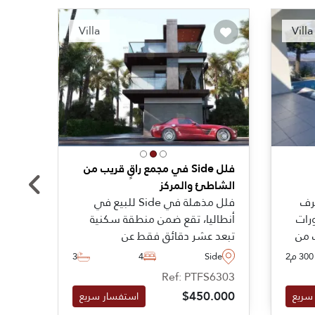
Villa
Villa
فلل Side في مجمع راقٍ قريب من
فيلا 
الشاطئ والمركز
في سا
رف
فلل مذهلة في Side للبيع في
تم بنا
رات
أنطاليا، تقع ضمن منطقة سكنية
استثن
ب من
تبعد عشر دقائق فقط عن
منطقة
تركية
الشواطئ الرملية الذهبية ومركز
مسافة
300 م2
Side
4
3
ide
امة
المدينة المليء بالمرافق المحلية
شاطئ
4808
Ref: PTFS6303
ر.
ووجهات الترفيه المتنوعة.
بالكا
.000
$450.000
سريع
استفسار سريع