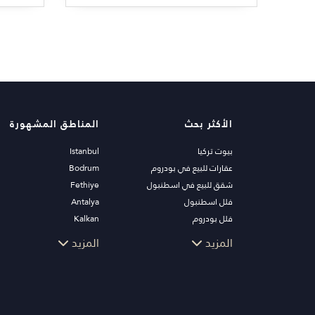
الأكثر بحث
المناطق المشهورة
بيوت تركيا
Istanbul
عقارات للبيع في بودروم
Bodrum
شقق للبيع في اسطنبول
Fethiye
فلل اسطنبول
Antalya
فلل بودروم
Kalkan
شقق للبيع في انطاليا
Alanya
المزيد
المزيد
منازل انطاليا
Kas
Bursa
Gocek
Side