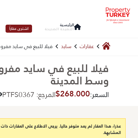
الرئيسية
اشترى عقاراً
النصيحة الصحيحة
عقارات
سايد
فيلا للبيع في سايد مفرو
فيلا للبيع في سايد مفرو
وسط المدينة
$268.000
السعر:
المرجع: PTFS0367
عذرا، هذا العقار لم يعد متوفر حاليا. يرجى الاطلاع على العقارات ذات
المشابهة.