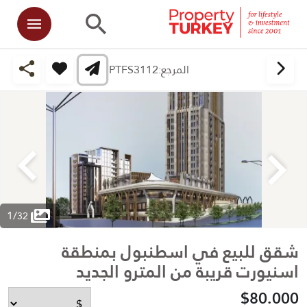
المرجع:
PTFS3112
1
/
32
شقق للبيع في اسطنبول بمنطقة
اسنيورت قريبة من المترو الجديد
$80.000