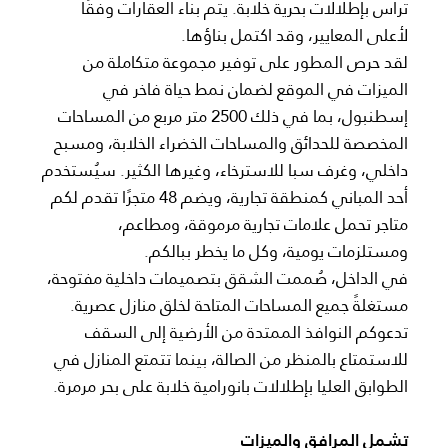
تراس بإطلالات بحرية خلابة. يتم بناء العقارات وفقًا
لأعلى المعايير، وقد اكتمل بناؤها.
لقد حرص المطور على توفير مجموعة متكاملة من
الميزات في الموقع لضمان نمط حياة فاخر في
إسطنبول، بما في ذلك 2500 متر مربع من المساحات
المخصصة للحدائق والمساحات الخضراء الخلابة، ومسبح
داخلي، وغرف سبا للاسترخاء، وغيرها الكثير. سيُستخدم
أحد المباني كمنطقة تجارية، ويضم 48 متجرًا تقدم لكم
متاجر تحمل علامات تجارية مرموقة، ومطاعم،
ومستلزمات يومية، وكل ما يخطر ببالكم.
في الداخل، صُممت الشقق بتصميمات داخلية مفتوحة،
مستغلةً جميع المساحات المتاحة لخلق منازل عصرية.
تدعوكم النوافذ الممتدة من الأرضية إلى السقف
للاستمتاع بالمنظر من الصالة، بينما تتمتع المنازل في
الطوابق العليا بإطلالات بانورامية خلابة على بحر مرمرة.
تشمل المرافق والميزات