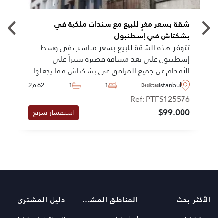
شقة بسعر مغرٍ للبيع مع سندات ملكية في
بشكتاش في إسطنبول
تتوفر هذه الشقة للبيع بسعر مناسب في وسط
إسطنبول على بعد مسافة قصيرة سيراً على
الأقدام عن جميع المرافق في بشكتاش مما يجعلها
مثالية لأولئك الذين يبحثون عن أسلوب حياة عصري
Istanbul
1
1
62 م2
Besiktas
في قلب المدينة بتركيا.
Ref: PTFS125576
$99.000
استفسار سريع
الأكثر بحث
المناطق المشهورة
دليل المشترى