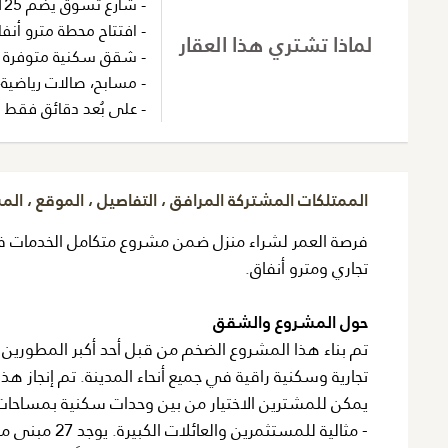
- شارع تسوق يضم 125 متجرًا تجاريًا
- افتتاح محطة مترو أنفاق ع
لماذا تشتري هذا العقار
- شقق سكنية متوفرة م
- مسابح، صالات رياضية، 
- على بُعد دقائق فقط من ا
الممتلكات المشتركة المرافق ، التفاصيل ، الموقع ، ال
فرصة العمر لشراء منزل ضمن مشروع متكامل الخدمات ف
تجاري ومترو أنفاق.
حول المشروع والشقق
تجارية وسكنية راقية في جميع أنحاء المدينة. تم إنجاز ه
يمكن للمشترين الاختيار من بين وحدات سكنية بمساحات ت