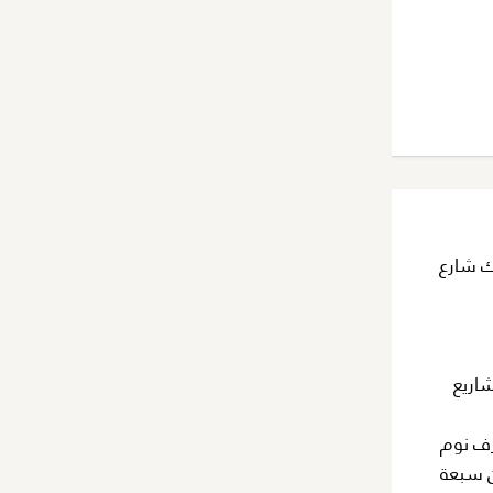
ك شارع
عن 30 عامًا في تنفيذ مشاريع
رف نوم
. يتكون كل مبنى من سبعة