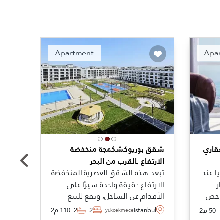
Recommended
Apartment
Apa
قاري
شقق بوريوكشكمجة منخفضة
منازل
الارتفاع بالقرب من البحر
بمنطق
ا عند
تبعد هذه الشقق العصرية المنخفضة
باطلا
ر
الارتفاع دقيقة واحدة سيرًا على
وسعره
ار ومرخص
الأقدام عن الساحل، وتقع للبيع
في ا
ضمن منطقة بوريوكشكمجة
مجموع
Istanbul
2
2
110 م2
50 م2
bul
Buyukcekmece
نى
الشهيرة، وتناسب طلبات الجنسية
المعق