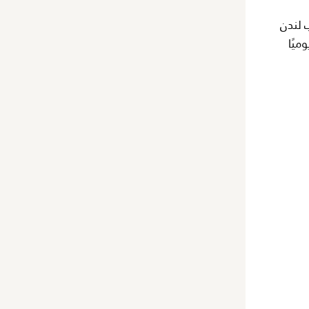
ن قلب لندن
ك اليومية والمتاجر، وهي مفتوحة 18 ساعة يوميًا