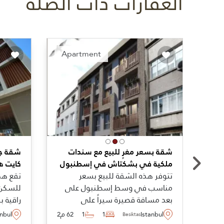
العقارات ذات الصلة
ended
Recommended
Apartment
شقة بسعر مغرٍ للبيع مع سندات
شقة جا
ملكية في بشكتاش في إسطنبول
كايت ه
تتوفر هذه الشقة للبيع بسعر
تقع هذه
مناسب في وسط إسطنبول على
للسكن 
بعد مسافة قصيرة سيراً على
راقية 
الأقدام عن جميع المرافق في
على بع
Istanbul
1
1
62 م2
anbul
Besiktas
بشكتاش مما يجعلها مثالية لأولئك
الخدمات