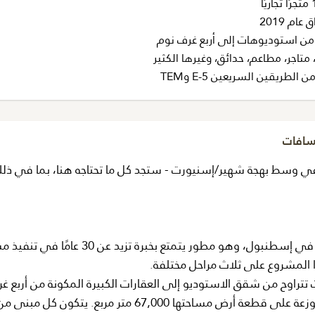
ام 2019
ن استوديوهات إلى أربع غرف نوم
متاجر، مطاعم، حدائق، وغيرها الكثير
لطريقين السريعين E-5 وTEM
مسافات
ي وسط بهجة شهير/إسنيورت - ستجد كل ما تحتاجه هنا، بما في ذل
تم بناء هذا المشروع الضخم من قبل أحد أكبر المطورين في إسطنبول، وهو مطور يتمتع بخبرة تزيد 
ذا المشروع على ثلاث مراحل مختلفة.
تراوح من شقق الاستوديو إلى العقارات الكبيرة المكونة من أربع غ
- مثالية للمستثمرين والعائلات الكبيرة. يوجد 27 مبنى موزعة على قطعة أرض مساحتها 67,000 متر مربع