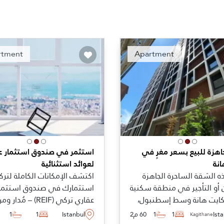
Recommended
Recomm
rtment
Apartment
هزة للبيع بسعر مغرٍ في
استثمر في صندوق استثمار ع
انة
لعوائد استثنائية
 الشقة الساحرة الجاهزة
اكتشف الإمكانات الكاملة لتركي
أو التأجير في منطقة سكنية
استثمارك في صندوق استثما
بكايت هانة وسط إسطنبول،
عقاري تركي (REIF) – مُد
د دقائق قليلة فقط عن
بالكامل وفقًا لقانون الأسواق
Ist
1
1
60 م2
Istanbul
1
1
Kagithane
 اليومية ووسائل النقل.
المالية التركية (SPK). بحد أد