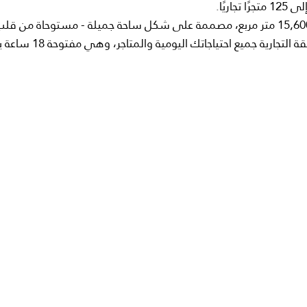
في قلب المشروع، توجد منطقة تجارية ضخمة بمساحة 15,600 متر مربع، مصممة على شكل ساحة جميلة - مستوحاة م
أو باريس وتم تسليمها إلى إسطنبول. تضم هذه المنطقة التجارية جميع احتياجات