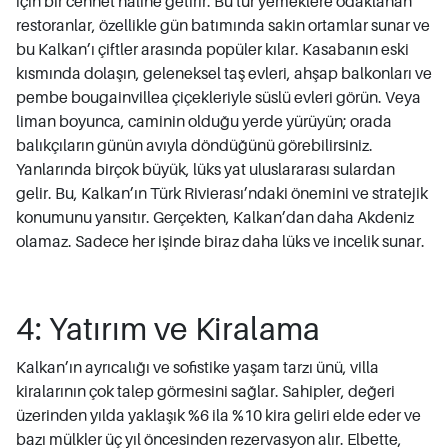
için bir cennet haline getirir. Bu tür yemeklere odaklanan
restoranlar, özellikle gün batımında sakin ortamlar sunar ve
bu Kalkan’ı çiftler arasında popüler kılar. Kasabanın eski
kısmında dolaşın, geleneksel taş evleri, ahşap balkonları ve
pembe bougainvillea çiçekleriyle süslü evleri görün. Veya
liman boyunca, caminin olduğu yerde yürüyün; orada
balıkçıların günün avıyla döndüğünü görebilirsiniz.
Yanlarında birçok büyük, lüks yat uluslararası sulardan
gelir. Bu, Kalkan’ın Türk Rivierası’ndaki önemini ve stratejik
konumunu yansıtır. Gerçekten, Kalkan’dan daha Akdeniz
olamaz. Sadece her işinde biraz daha lüks ve incelik sunar.
4: Yatırım ve Kiralama
Kalkan’ın ayrıcalığı ve sofistike yaşam tarzı ünü, villa
kiralarının çok talep görmesini sağlar. Sahipler, değeri
üzerinden yılda yaklaşık %6 ila %10 kira geliri elde eder ve
bazı mülkler üç yıl öncesinden rezervasyon alır. Elbette,