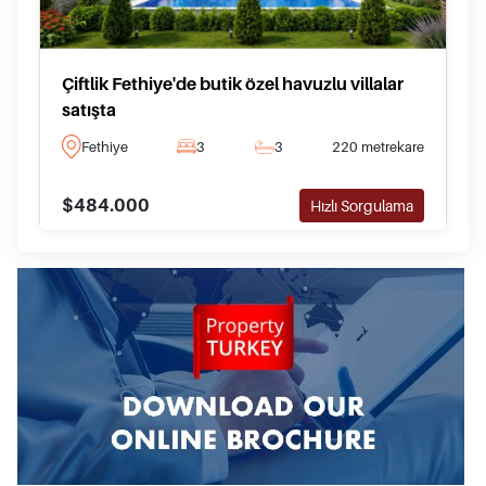
Çiftlik Fethiye'de butik özel havuzlu villalar
satışta
Fethiye
3
3
220 metrekare
$484.000
Hızlı Sorgulama