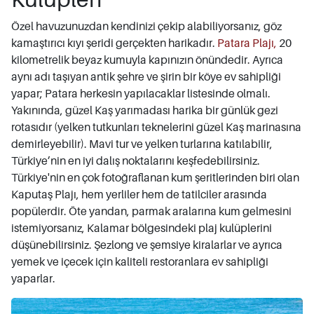
Özel havuzunuzdan kendinizi çekip alabiliyorsanız, göz
kamaştırıcı kıyı şeridi gerçekten harikadır.
Patara Plajı,
20
kilometrelik beyaz kumuyla kapınızın önündedir. Ayrıca
aynı adı taşıyan antik şehre ve şirin bir köye ev sahipliği
yapar; Patara herkesin yapılacaklar listesinde olmalı.
Yakınında, güzel Kaş yarımadası harika bir günlük gezi
rotasıdır (yelken tutkunları teknelerini güzel Kaş marinasına
demirleyebilir). Mavi tur ve yelken turlarına katılabilir,
Türkiye’nin en iyi dalış noktalarını keşfedebilirsiniz.
Türkiye'nin en çok fotoğraflanan kum şeritlerinden biri olan
Kaputaş Plajı, hem yerliler hem de tatilciler arasında
popülerdir. Öte yandan, parmak aralarına kum gelmesini
istemiyorsanız, Kalamar bölgesindeki plaj kulüplerini
düşünebilirsiniz. Şezlong ve şemsiye kiralarlar ve ayrıca
yemek ve içecek için kaliteli restoranlara ev sahipliği
yaparlar.