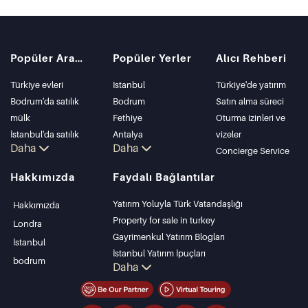
Popüler Aramalar
Popüler Yerler
Alıcı Rehberi
Türkiye evleri
Istanbul
Türkiye'de yatırım
Bodrum'da satılık
Bodrum
Satın alma süreci
mülk
Fethiye
Oturma izinleri ve
İstanbul'da satılık
Antalya
vizeler
Daha
Daha
daire
Kalkan
Concierge Service
İstanbul Villaları
Alanya
Hakkımızda
Faydalı Bağlantılar
Bodrum Villası
Kas
Antalya'da satılık
Bursa
Yatırım Yoluyla Türk Vatandaşlığı
Hakkımızda
daire
Gocek
Property for sale in turkey
Londra
Antalya evleri
Side
Gayrimenkul Yatırım Blogları
İstanbul
Kemer
İstanbul Yatırım İpuçları
bodrum
Daha
Dalyan
PropertyTurkey TV
Izmir
İstanbul Yatırım Gayrimenkulleri
Belek
Mülkünüzü Satmak