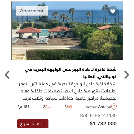
Recommended
Apartment
شقة فاخرة لإعادة البيع على الواجهة البحرية في
كونياالتي، أنطاليا
شقة فاخرة على الواجهة البحرية في كونياالتي، توفر
إطلالات بانورامية على البحر، تصميمات داخلية معاد
تجديدها، مرافق عافية، حمامات سباحة، وثلاث غرف
نوم. مناسبة للحصول على الجنسية التركية والعيش
Antalya
3
2
154 م2
Konyaalti
العائلي على مدار السنة.
Ref: PTFS147430
$1.732.000
استفسار سريع