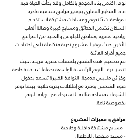
نوم. اكتمل بناء المجمع بالكامل وقد بدأت الحياة فيه.
قام المطور العقاري بتوفير مرافق فندقية فاخرة
بمواصفات 5 نجوم ومساحات مشتركة لاستخدام
السكان تشمل الحدائق ومسابح كبيرة وصالة ألعاب
رياضية عصرية ومناطق للجلوس والعديد من المرافق
الأخرى حيث يوفر المشروع تجربة متكاملة تلبى احتياجات
جميع أفراد العائلة
تم تصميم هذه الشقق بلمسات عصرية فريدة، حيث
تتميز غرف النوم الرئيسية الواسعة بحمامات داخلية خاصة
وخزائن ملابس مدمجة. النوافذ الكبيرة تسمح بدخول
ضوء الشمس بوفرة مع إطلالات بحرية خلابة، بينما توفر
الشرفات مساحة مثالية للاسترخاء في نهاية اليوم
بخصوصية تامة.
مرافق و مميزات المشروع
- مسابح مشتركة داخلية وخارجية
- مسبح منفصل للأطفال