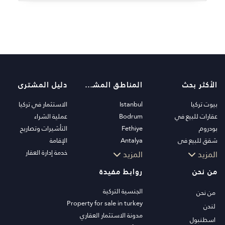
الأكثر بحث
المناطق المشهورة
دليل المشترى
بيوت تركيا
Istanbul
الاستثمار في تركيا
عقارات للبيع في
Bodrum
عملية الشراء
بودروم
Fethiye
التأشيرات وتصاريح
شقق للبيع في
Antalya
الإقامة
اسطنبول
Kalkan
خدمة إدارة العقار
المزيد
المزيد
فلل اسطنبول
Alanya
من نحن
روابط مفيدة
فلل بودروم
Kas
شقق للبيع في انطاليا
Bursa
الجنسية التركية
من نحن
منازل انطاليا
Gocek
Property for sale in turkey
لندن
Side
مدونة الاستثمار العقاري
اسطنبول
Kemer