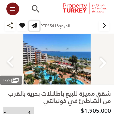
المرجع:
PTFS5418
1
/
29
شقق مميزة للبيع باطلالات بحرية بالقرب
من الشاطئ في كونيالتي
$1.905.000