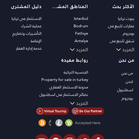
الأكثر بحث
المناطق المشهورة
دليل المشترى
بيوت تركيا
Istanbul
الاستثمار في تركيا
عقارات للبيع في
Bodrum
عملية الشراء
بودروم
Fethiye
التأشيرات وتصاريح
شقق للبيع في
Antalya
الإقامة
اسطنبول
Kalkan
خدمة إدارة العقار
المزيد
المزيد
فلل اسطنبول
Alanya
من نحن
روابط مفيدة
فلل بودروم
Kas
شقق للبيع في انطاليا
Bursa
الجنسية التركية
من نحن
منازل انطاليا
Gocek
Property for sale in turkey
لندن
Side
مدونة الاستثمار العقاري
اسطنبول
Kemer
نصائح الاستثمار في اسطنبول
بودروم
Dalyan
تلفزيون PT
المزيد
Izmir
عقارات اسطنبول للاستثمار
Belek
اعرض عقارك للبيع
الصفقة
شاطئ البحر