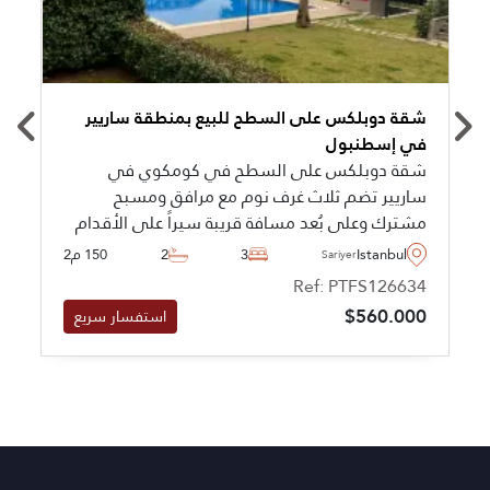
شقة دوبلكس على السطح للبيع بمنطقة ساريير
في إسطنبول
شقة دوبلكس على السطح في كومكوي في
ساريير تضم ثلاث غرف نوم مع مرافق ومسبح
مشترك وعلى بُعد مسافة قريبة سيراً على الأقدام
من شاطئ كيليوس، حيث تعتبر مثالية للعائلات
Istanbul
3
2
150 م2
Sariyer
الباحثة عن معيشة مريحة قرب الساحل على مدار
Ref: PTFS126634
العام ضمن مجمع سكني آمن وقريب من المدارس.
$560.000
استفسار سريع