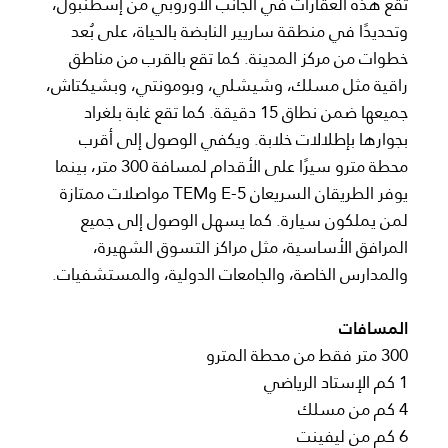
تقع هذه العقارات في الجانب الأوروبي من إسطنبول،
وتحديدًا في منطقة ساريير النابضة بالحياة، على بُعد
خطوات من مركز المدينة. كما تقع بالقرب من مناطق
راقية مثل مسلك، وشيشلي، وبومونتي، وبشيكتاش،
جميعها ضمن نطاق 15 دقيقة. كما تقع غابة بلغراد
بجوارها بإطلالات خلابة. ويكفي الوصول إلى أقرب
محطة مترو سيرًا على الأقدام لمسافة 300 متر، بينما
يوفر الطريقان السريعان E-5 وTEM مواصلات ممتازة
لمن يملكون سيارة. كما يسهل الوصول إلى جميع
المرافق الأساسية، مثل مراكز التسوق الشهيرة،
والمدارس الخاصة، والجامعات الدولية، والمستشفيات.
المسافات
300 متر فقط من محطة المترو
1 كم الإستاد الرياضي
4 كم من مسلك
6 كم من ليفينت