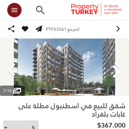
المرجع:
PTFS3561
1
/
16
شقق للبيع في اسطنبول مطلة على
غابات بلغراد
$367.000