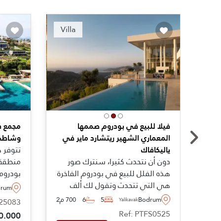
ended
Recommended
Villa
فيلا للبيع في بودروم صممها
مجمع في
المعماري الشهير ريتشارد ماير في
وشاطئ 
ياليكافاك
تتوفر ه
دون أن نتحدث كثيرا، سنترك صور
منطقة 
هذه الفلل للبيع في بودروم الفاخرة
بودروم،
هي التي تتحدث وتقول لك ألف
فئ
drum
كلمة عنها. والتي صممها ريتشارد
تضم حد
Bodrum
5
6
700 م2
125083
Yalikavak
ماير. وهذه العقارات العصرية
Ref: PTFS0525
0.000
موجودة في ياليكافاك وتقدم لك