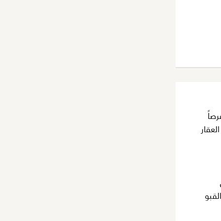
 فرصاً
يين في Bodrum. يجب رؤية هذا العقار
لقبو