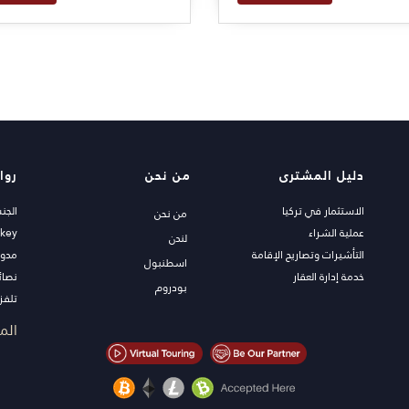
دليل المشترى
من نحن
روا
الاستثمار في تركيا
الجن
من نحن
عملية الشراء
rkey
لندن
التأشيرات وتصاريح الإقامة
مدون
اسطنبول
خدمة إدارة العقار
نصائ
بودروم
تلفزي
عقار
الم
اعرض
الصف
شاطئ
العقا