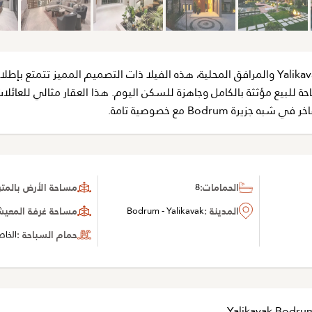
تقع بالقرب من مركز Yalikavak والمرافق المحلية، هذه الفيلا ذات التصميم المميز تتمتع بإط
احة للبيع مؤثثة بالكامل وجاهزة للسكن اليوم. هذا العقار مثالي للعائلا
يرة Bodrum مع خصوصية تامة.
الحمامات:
8
مساحة الأرض بالمتر 
المدينة :
Bodrum - Yalikavak
مساحة غرفة المعيشة 
حمام السباحة :
الخا