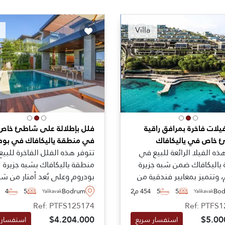
Recommended
Recomm
Villa
لات فاخرة بمرافق راقية
فلل بإطلالة على شاطئ خاص 
خاص في ياليكافاك
في منطقة ياليكافاك في بود
ذه الفيلا الرائعة للبيع في
تتوفر هذه الفلل الفاخرة للبي
ياليكافاك ضمن شبه جزيرة
منطقة ياليكافاك بشبه جزيرة
 وتتميز بمعايير فندقية من
بودروم وعلى بُعد أمتار من 
ة 5نجوم واطلالات بحرية رائعة، كما
خاص، حيث تمتع بإطلالات خلّاب
Bo
5
5
454 م2
Bodrum
5
4
Yalikavak
Yalikavak
يقة خاصة بها ومسبح.
وتُعتبر خيار موصى به بشدة، كم
Ref: PTFS125174
Ref: PTFS
متاحة للشراء اليوم بأنواع وم
$4.204.000
$5.00
استفسار سريع
استفسار 
مختلفة.