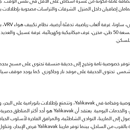
ضافة عائلة مكونة من عشرة أشخاص على الأقل في نفس الوقت. ج
امان إضافيان داخل المنزل. الشرفات والتراسات مصحوبة بإطلالات بح
تم بناء الفيلا بمعايير فاخرة وتشمل مزايا مثل: حمام تر
داخلي بالفيديو، أمن وكاميرات مراقبة CCTV، خزان مياه بسعة 50 طن، مخزن، غرف ميكانيكية وكهربائية، غرفة غسيل، والع
 للسكن.
طعة أرض واسعة تبلغ 5000 متر مربع، وتوفر خصوصية تامة وتخرج إلى حديقة منسقة تحتوي على مسبح بحج
لشمس. تحتوي الحديقة على موقد نار وجاكوزي. كما يوجد موقف سيا
تقع هذه الفيلا في واحدة من أكثر المناطق السكنية خصوصية وفخامة في Yalikavak، وتتمتع بإطلالات بانورامية على 
على بعد دقائق فقط من مركز المدينة، المارينا، المطاعم، والخدمات اليومية. يعتقد أن Yalikavak هو أحد أكثر ا
وصول إلى المارينا، النوادي الشاطئية، والمرافق الفاخرة لأسلوب الحياة
قطعة الأرض التي تبلغ مساحتها 5000 متر مربع عزلة نادرة بالقرب من الساحل، بينما توفر مارينا Yalikavak فرص الإبحار، وتن