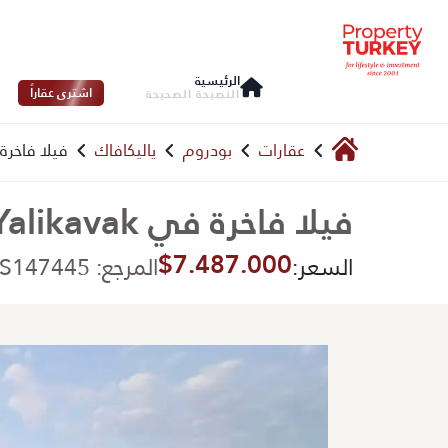
الرئيسية
اشترى عقاراً
النصيحة الصحيحة
عقارات
بودروم
ياليكافاك
فيلا فاخرة في Yalikavak مع مسب
فيلا فاخرة في Yalikavak مع مسبح أولمبي الحجم
$7.487.000
السعر:
المرجع: PTFS147445