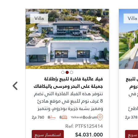
nded
Recommended
Villa
Villa
للبيع
فيلا عائلية فاخرة للبيع بإطلالة
عقار 
روم
جميلة على البحر ومرسى ياليكافاك
منازل
ع في
تتوفر هذه الفيلا الفاخرة التي تضم
عقار 
8 غرف نوم للبيع في موقع هادئ
ثلاث 
شاطئ
ومميز بشبه جزيرة بودروم، وتتميز
بانور
ة
بإطلالة بانورامية خلابة على البحر
مسبح 
378 م2
Bodrum
8
8
760 م2
um
Yalikavak
ا أنها
وتعتبر هذه الفيلا مناسبة للإقامة
تقليد
7833
Ref: PTFS125414
ساحات
العائلية طوال العام حيث تقع على
واحدة
.000
$4.031.000
سريع
استفسار سريع
بعد خطوات من المرسى الشهير