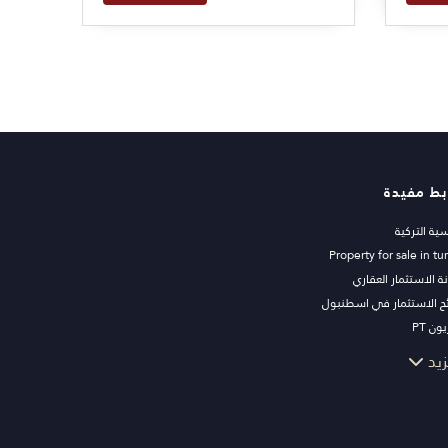
في ياليكافاك.
بط مفيدة
سية التركية
Property for sale in tu
ة الاستثمار العقاري
ح الاستثمار في اسطنبول
ون PT
ات اسطنبول للاستثمار
زيد
 عقارك للبيع
قة
 البحر
رات الفاخرة