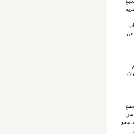
ميع
رية
كي، ساونا، غرفة ألعاب رياضية، تدفئة أرضية، نظام تكييف هواء VRV، باب
ديد من
م
رات
البحر، وتقع
لمناطق حصرية في
. توفر
اول