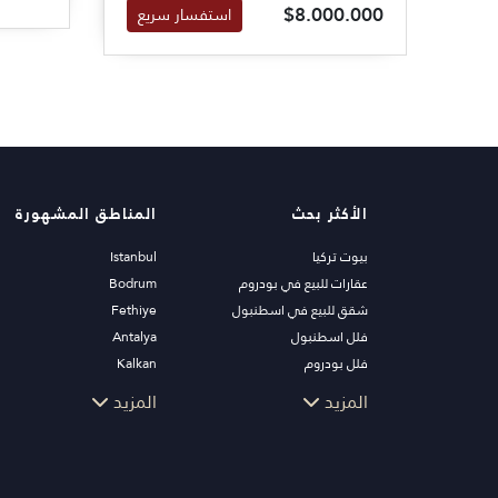
$8.000.000
استفسار سريع
المعنى الحقيقي للفخامة والرقي
في أسمى معانيه. انها فرصة نادرة
لامتلاك منزل صممه مهندس مبدع
ومشهور على مستوى العالم.
الأكثر بحث
المناطق المشهورة
بيوت تركيا
Istanbul
عقارات للبيع في بودروم
Bodrum
شقق للبيع في اسطنبول
Fethiye
فلل اسطنبول
Antalya
فلل بودروم
Kalkan
شقق للبيع في انطاليا
Alanya
المزيد
المزيد
منازل انطاليا
Kas
Bursa
Gocek
Side