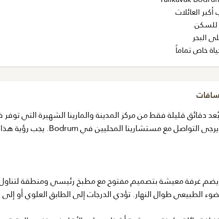
كبر العائلات
ة للسكن
ى البحر
ة خاص تماماً
مسافات
يلا في منطقة هادئة في Yalikavak، على بُعد دقائق قليلة فقط من مركز المدينة والمارينا الشهيرة التي توفر
للإبحار والتسوق. لمزيد من المعلومات وتنظيم زيارتكم، يرجى التواصل مع مستشارينا المحل
حة معيشة داخلية تبلغ 1000 متر مربع ويضم غرفة معيشة بتصميم مفتوح مع مطبخ رئيسي ومنطقة لتناول
لضوء الطبيعي طوال النهار. تؤدي الدرجات إلى الطابق العلوي أو إلى ا