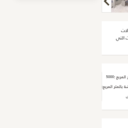
لالات
ت التي
المربع :
5000
بالمتر المربع:
1000
ص