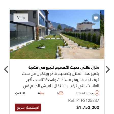
Recommended
Villa
منزل عائلي حديث التصميم للبيع في فتحية
يتميز هذا المنزل بتصميم فاخر ويتكون من ست
غرف نوم ما يوفر مساحات واسعة تناسب أكبر
العائلات التي ترغب بالانتقال للعيش الدائم في
فتحية، كما يضم هذا المنزل ساونا وحمام تركي
Fethiye
6
4
420 م2
Ovacik
ومسبح خاص.
Ref: PTFS125237
$1.753.000
استفسار سريع