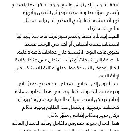
غرفة الجلوس إلى تراس واسع، ويوجد بالقرب منها مطبخ
رئيسي مزوّد بطاولة مركزية وخزائن للتخزين وأجهزة
كهربائية مثبتة، كما يؤدي المطبخ الى تراس مظلل
مثالي للاسترخاء.
الفيلا إجمالاً واسعة وتضم سبع غرف نوم مما يتيح لها
استيعاب عشرة أشخاص أو أكثر في الوقت نفسه.
تحتوي غرف النوم الرئيسية على حمامات خاصة داخلية،
بالإضافة إلى شرفات أو تراسات تطل على مناظر خلابة
للجبال وحوض السباحة مما يجعلها مثالية للاسترخاء في
نهاية اليوم.
عند النزول إلى الطابق السفلي نجد مطبخ صغيرًا ثاني
وغرفة نوم للضيوف، كما يوجد في هذا الطابق مساحة
إضافية يمكن استخدامها كصالة رياضية منزلية كبيرة أو
كمنطقة ترفيهية، ويكتمل هذا الطابق بوجود حمّام
تركي مريح وحمّام إضافي مجهّز بدُش.
هذا المنزل متوفر مفروش بالكامل وجاهز لانتقال العائلة
فور الانتهاء من إجراءات الشراء من بين ميزاته: وحدات