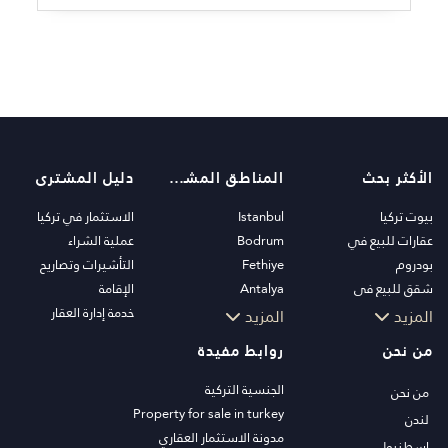
الأكثر بحث
المناطق المشهورة
دليل المشترى
بيوت تركيا
Istanbul
الاستثمار في تركيا
عقارات للبيع في
Bodrum
عملية الشراء
بودروم
Fethiye
التأشيرات وتصاريح
شقق للبيع في
Antalya
الإقامة
اسطنبول
Kalkan
خدمة إدارة العقار
المزيد
المزيد
فلل اسطنبول
Alanya
من نحن
روابط مفيدة
فلل بودروم
Kas
شقق للبيع في انطاليا
Bursa
الجنسية التركية
من نحن
منازل انطاليا
Gocek
Property for sale in turkey
لندن
Side
مدونة الاستثمار العقاري
اسطنبول