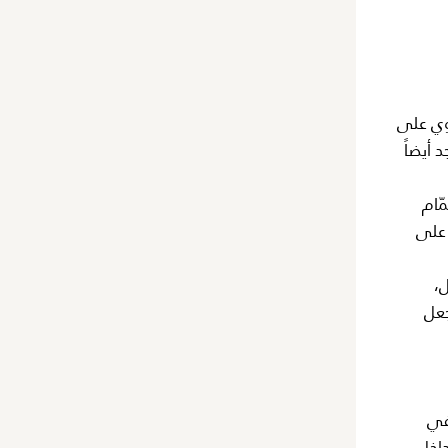
وي على
 أيضاً
ّام
 على
،
جعل
في
داخل