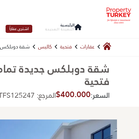
الرئيسية
اشترى عقاراً
النصيحة الصحيحة
عقارات
فتحية
كاليس
شقة دوبلكس جد
شقة دوبلكس جديدة تماما
فتحية
$400.000
السعر:
المرجع: PTFS125247