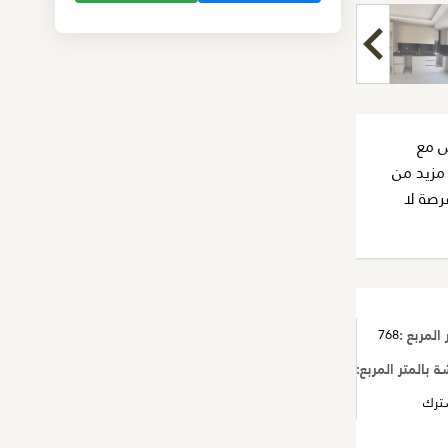
ش مع
 مزيد من
رصة لا
المربع :
768
بالمتر المربع:
130
ترك