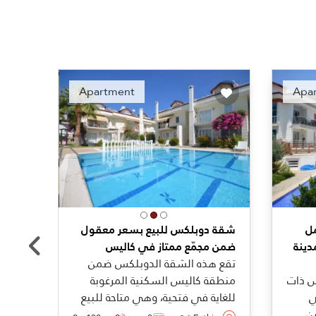
nded
Recommended
Apartment
Apa
ل
شقة دوبلكس للبيع بسعر معقول
شقة 
دينة
ضمن مجمّع ممتاز في كاليس
السكن
تقع هذه الشقة الدوبلكس ضمن
تقع ه
س ذات
منطقة كاليس السكنية المرغوبة
من أر
ي
للغاية في فتحية، وهي متاحة للبيع
في ك
ن
بسعر ميسور ومفروشة بالكامل مما
حيث 