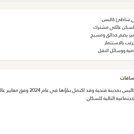
ي شاطئ كاليس
 لسكن عائلي مشترك
يز يضم حدائق ومسبح
رغب بالاستثمار
ومية ووسائل النقل
مسافات
تقع هذه الشقة داخل مجمع بوتيك في منطقة شاطئ كاليس بمدينة فتحية وقد اكتمل بناؤها في عام 2024 وفق
جتماعية التالية للسكان: