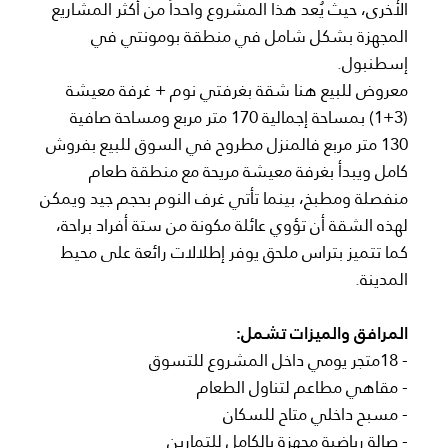
الأخرى، حيث يُعد هذا المشروع واحداً من أكثر المشاريع
المجهزة بشكل شامل في منطقة بومونتي في
إسطنبول.
معروض للبيع هنا شقة بغرفتي نوم + غرفة معيشة
(3+1) بمساحة إجمالية 170 متر مربع ومساحة صافية
130 متر مربع فالمنزل مطروح في السوق للبيع بفروش
كامل ويبدأ بغرفة معيشة مريحة مع منطقة طعام
منفصلة ومطبخ، بينما تأتي غرف النوم بحجم جيد ويمكن
لهذه الشقة أن تؤوي عائلة مكونة من ستة أفراد براحة،
كما تتميز بتراس ملحق يوفر إطلالات رائعة على محيط
المدينة.
المرافق والميزات تشمل:
- 18متجر يومي داخل المشروع للتسوق
- مقاهي مطاعم لتناول الطعام
- مسبح داخلي متاح للسكان
- صالة رياضية مجهزة بالكامل للتمارين