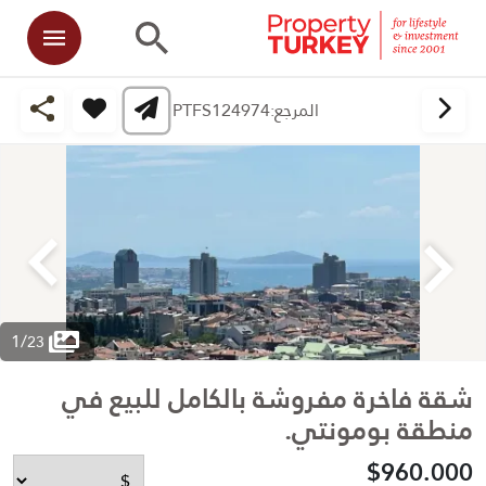
المرجع:
PTFS124974
1
/
23
شقة فاخرة مفروشة بالكامل للبيع في
منطقة بومونتي.
$960.000