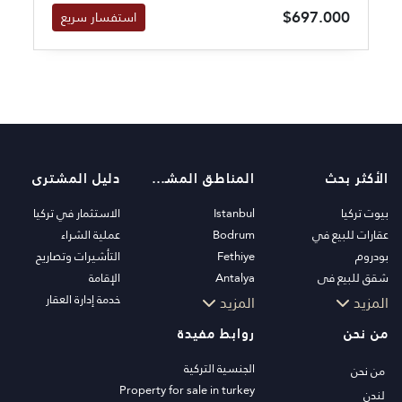
$697.000
استفسار سريع
الأكثر بحث
المناطق المشهورة
دليل المشترى
بيوت تركيا
Istanbul
الاستثمار في تركيا
عقارات للبيع في
Bodrum
عملية الشراء
بودروم
Fethiye
التأشيرات وتصاريح
شقق للبيع في
Antalya
الإقامة
اسطنبول
Kalkan
خدمة إدارة العقار
المزيد
المزيد
فلل اسطنبول
Alanya
من نحن
روابط مفيدة
فلل بودروم
Kas
شقق للبيع في انطاليا
Bursa
الجنسية التركية
من نحن
منازل انطاليا
Gocek
Property for sale in turkey
لندن