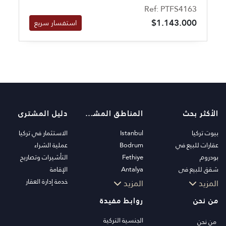
التي تذكرنا بالفندق الكبير.
Ref: PTFS4163
$1.143.000
استفسار سريع
الأكثر بحث
المناطق المشهورة
دليل المشترى
بيوت تركيا
Istanbul
الاستثمار في تركيا
عقارات للبيع في
Bodrum
عملية الشراء
بودروم
Fethiye
التأشيرات وتصاريح
شقق للبيع في
Antalya
الإقامة
اسطنبول
Kalkan
خدمة إدارة العقار
المزيد
المزيد
فلل اسطنبول
Alanya
من نحن
روابط مفيدة
فلل بودروم
Kas
شقق للبيع في انطاليا
Bursa
الجنسية التركية
من نحن