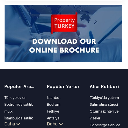
Popüler Aramalar
Popüler Yerler
Alıcı Rehberi
Türkiye evleri
Istanbul
Türkiye'de yatırım
Bodrum'da satılık
Bodrum
Satın alma süreci
mülk
Fethiye
Oturma izinleri ve
İstanbul'da satılık
Antalya
vizeler
Daha
Daha
daire
Kalkan
Concierge Service