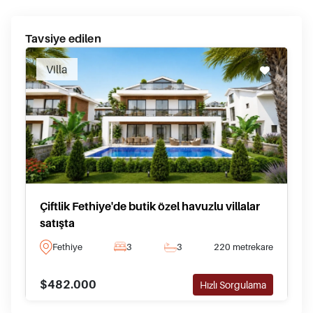
Tavsiye edilen
Villa
Çiftlik Fethiye'de butik özel havuzlu villalar
satışta
Fethiye
3
3
220 metrekare
$482.000
Hızlı Sorgulama