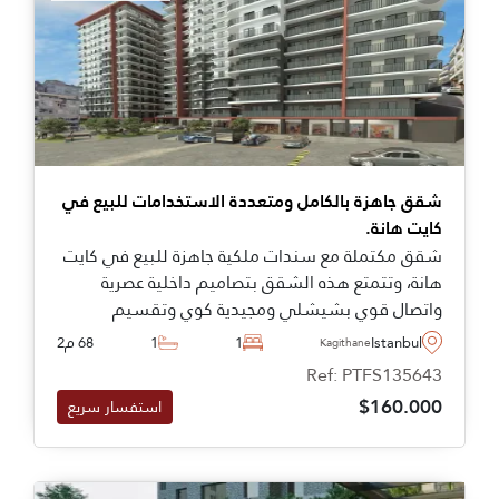
شقق جاهزة بالكامل ومتعددة الاستخدامات للبيع في
كايت هانة.
شقق مكتملة مع سندات ملكية جاهزة للبيع في كايت
هانة، وتتمتع هذه الشقق بتصاميم داخلية عصرية
واتصال قوي بشيشلي ومجيدية كوي وتقسيم
وبشكتاش، ما يجعلها مناسبة للمستثمرين والراغبين
Istanbul
1
1
68 م2
Kagithane
في أسلوب مميز في مدينة إسطنبول.
Ref: PTFS135643
$160.000
استفسار سريع