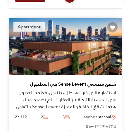
Apartment
شقق مصممي Sense Levent في إسطنبول
استثمار مثالي في وسط إسطنبول، معتمد للحصول
على الجنسية التركية عبر العقارات. تم تصميم وبناء
هذه الشقق الفاخرة والمميزة Sense Levent بالتعاون
مع Designer Turkey والمكتب المعماري الحائز على
Istanbul
2
2
119 م2
Kagithane
جوائز Saffet Kaya Architects (سابقاً مع Zaha
Ref: PTFS6704
Hadid) - وتقع في منطقة Kagithane المتنامية في