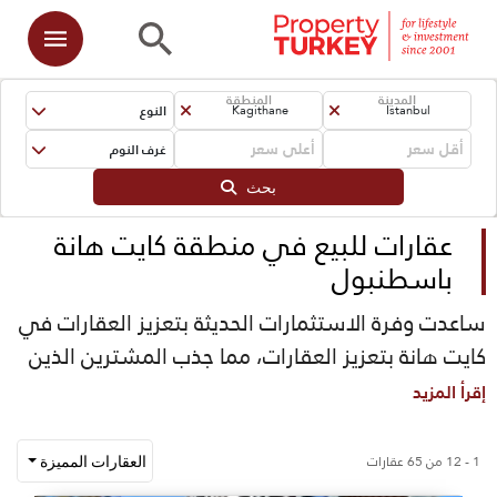
المدينة
المنطقة
النوع
Kagithane
Istanbul
غرف النوم
بحث
عقارات للبيع في منطقة كايت هانة
باسطنبول
ساعدت وفرة الاستثمارات الحديثة بتعزيز العقارات في
كايت هانة بتعزيز العقارات، مما جذب المشترين الذين
يسعون للاستفادة من منازل الاستثمار في كايت
إقرأ المزيد
هانة. تتميز العقارات في كايت هانة باتصال جيد مع
باقي المدينة وتتمتع ببنية جودة عالية وبنية تحتية محلية
1 - 12 من 65 عقارات
العقارات المميزة
قوية. يمكنك الاتصال بنا لمعرفة المزيد حول عقارات