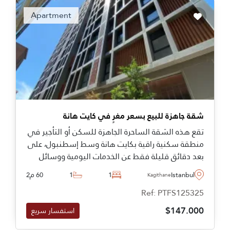
كايت هانة.
Apartment
شقة جاهزة للبيع بسعر مغرٍ في كايت هانة
تقع هذه الشقة الساحرة الجاهزة للسكن أو التأجير في
منطقة سكنية راقية بكايت هانة وسط إسطنبول، على
بعد دقائق قليلة فقط عن الخدمات اليومية ووسائل
النقل.
Istanbul
1
1
60 م2
Kagithane
Ref: PTFS125325
$147.000
استفسار سريع