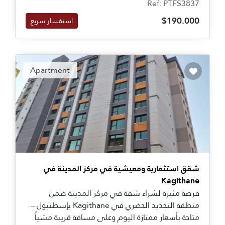
Ref: PTFS3837
المشروع والإجابة على أية استفسارات لديكم.
$190.000
استفسار سريع
Apartment
شقق استثمارية ومعيشية في مركز المدينة في
Kagithane
فرصة مثيرة لشراء شقة في مركز المدينة ضمن
منطقة التجديد الحضري في Kagithane بإسطنبول –
متاحة بأسعار ممتازة اليوم وعلى مسافة قريبة مشياً