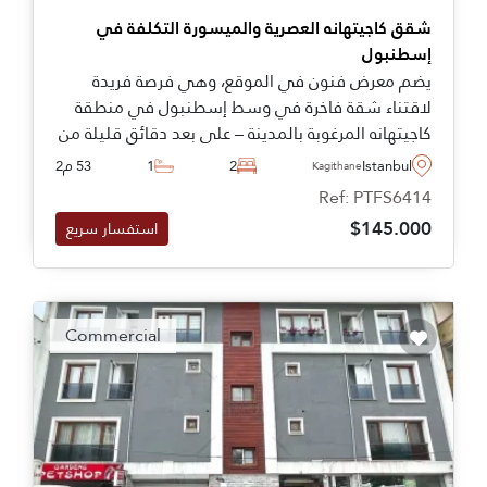
شقق كاجيتهانه العصرية والميسورة التكلفة في
إسطنبول
يضم معرض فنون في الموقع، وهي فرصة فريدة
لاقتناء شقة فاخرة في وسط إسطنبول في منطقة
كاجيتهانه المرغوبة بالمدينة – على بعد دقائق قليلة من
المرافق ووسائل النقل.
Istanbul
2
1
53 م2
Kagithane
Ref: PTFS6414
$145.000
استفسار سريع
Commercial