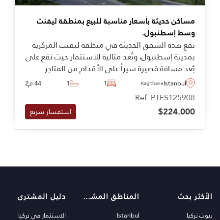
مساكن حديثة بأسعار مناسبة للبيع بمنطقة ليفنت
وسط إسطنبول.
تقع هذه الشقق الحديثة في منطقة ليفنت المركزية
بمدينة إسطنبول، وتُعد مثالية للاستثمار حيث تقع على
بُعد مسافة قصيرة سيراً على الأقدام من المتاجر
اليومية ووسائل النقل، بالإضافة الى أنها مناسبة
Istanbul
1
1
44 م2
Kagithane
لتحقيق دخل إيجاري طويل الأمد أو للاستفادة من
Ref: PTFS125908
إمكانيات التأجير عبر Airbnb.
$224.000
استفسار سريع
الأكثر بحث
المناطق المشهورة
دليل المشترى
بيوت تركيا
Istanbul
الاستثمار في تركيا