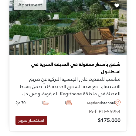
Apartment
شقق بأسعار معقولة في الحديقة السرية في
اسطنبول
مناسب للتقديم على الجنسية التركية عن طريق
الاستثمار، تقع هذه الشقق الجديدة كلياً ضمن وسط
المدينة في منطقة Kagithane المرغوبة، وهي جزء
من مجمع رفيع المستوى يضم حدائق نباتية ومساحات
Istanbul
1
1
70 م2
Kagithane
خضراء.
Ref: PTFS5954
$175.000
استفسار سريع