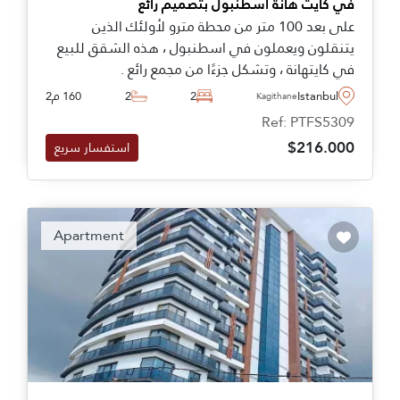
في كايت هانة اسطنبول بتصميم رائع
على بعد 100 متر من محطة مترو لأولئك الذين
يتنقلون ويعملون في اسطنبول ، هذه الشقق للبيع
في كايتهانة ، وتشكل جزءًا من مجمع رائع .
Istanbul
2
2
160 م2
Kagithane
Ref: PTFS5309
$216.000
استفسار سريع
Apartment