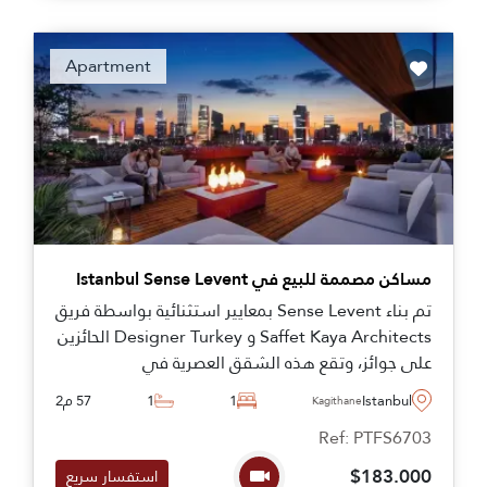
Apartment
مساكن مصممة للبيع في Istanbul Sense Levent
تم بناء Sense Levent بمعايير استثنائية بواسطة فريق
Saffet Kaya Architects و Designer Turkey الحائزين
على جوائز، وتقع هذه الشقق العصرية في
Kagithane، وتوصى بشدة لمشاهدتها كواحدة من
Istanbul
1
1
57 م2
Kagithane
أفضل اختياراتنا.
Ref: PTFS6703
$183.000
استفسار سريع