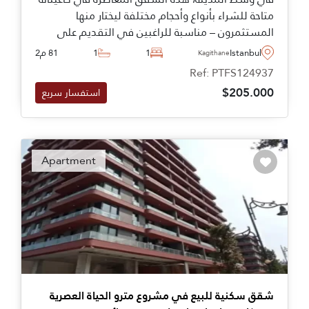
متاحة للشراء بأنواع وأحجام مختلفة ليختار منها
المستثمرون – مناسبة للراغبين في التقديم على
الجنسية التركية أو الإقامة.
Istanbul
1
1
81 م2
Kagithane
Ref: PTFS124937
$205.000
استفسار سريع
Apartment
شقق سكنية للبيع في مشروع مترو الحياة العصرية