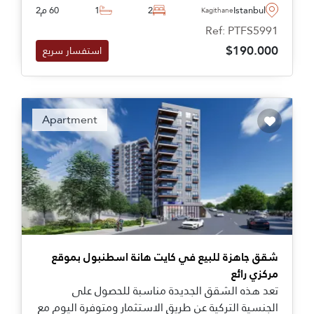
من مراكز التسوق ووسائل النقل.
Istanbul
2
1
60 م2
Kagithane
Ref: PTFS5991
$190.000
استفسار سريع
Apartment
شقق جاهزة للبيع في كايت هانة اسطنبول بموقع
مركزي رائع
تعد هذه الشقق الجديدة مناسبة للحصول على
الجنسية التركية عن طريق الاستثمار ومتوفرة اليوم مع