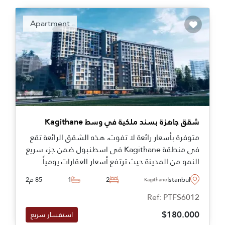
Apartment
شقق جاهزة بسند ملكية في وسط Kagithane
متوفرة بأسعار رائعة لا تفوت، هذه الشقق الرائعة تقع
في منطقة Kagithane في اسطنبول ضمن جزء سريع
النمو من المدينة حيث ترتفع أسعار العقارات يومياً.
Istanbul
2
1
85 م2
Kagithane
Ref: PTFS6012
$180.000
استفسار سريع