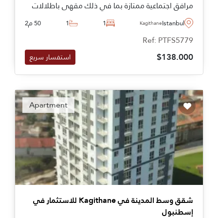
مرافق اجتماعية ممتازة بما في ذلك مقهى باطلالات
بانورامية على أفق المدينة الساحرة.
Istanbul
1
1
50 م2
Kagithane
Ref: PTFS5779
$138.000
استفسار سريع
Apartment
شقق وسط المدينة في Kagithane للاستثمار في
إسطنبول