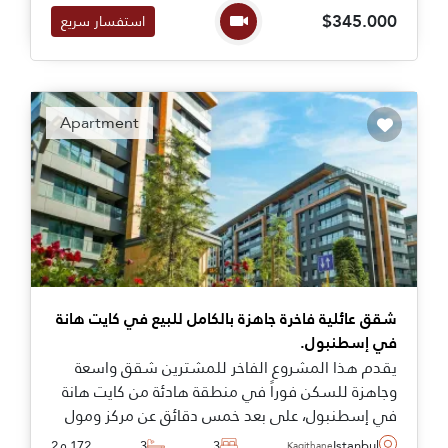
وسط إسطنبول.
$345.000
استفسار سريع
Apartment
شقق عائلية فاخرة جاهزة بالكامل للبيع في كايت هانة
في إسطنبول.
يقدم هذا المشروع الفاخر للمشترين شقق واسعة
وجاهزة للسكن فوراً في منطقة هادئة من كايت هانة
في إسطنبول، على بعد خمس دقائق عن مركز ومول
التسوق فادي إسطنبول.
Istanbul
3
3
172 م2
Kagithane