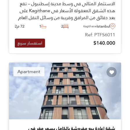
الاستثمار المثالي في وسط مدينة إسطنبول – تقع
هذه الشقق المعقولة الأسعار في Kagithane على
بعد دقائق من المرافق وقريبة من وسائل النقل العام
للتنقل اليومي.
Istanbul
2
1
72 م2
Kagithane
Ref: PTFS6011
$140.000
استفسار سريع
Apartment
شقة إعادة بيع مفروشة بالكامل بسعر مغرٍ في