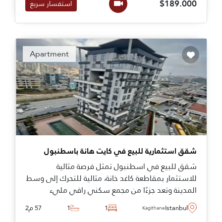
$189.000
استفسار سريع
Apartment
شقق استثمارية للبيع في كايت هانة باسطنبول
شقق للبيع في اسطنبول تمثل فرصة مثالية
للاستثمار بمقاطعة كاغد خانة، مثالية للتحرك إلى وسط
المدينة وتعد جزءًا من مجمع سكني راقي مليء
بالمرافق الاجتماعية والعامة المخصصة للسكان. تواصل
Istanbul
1
1
57 م2
Kagithane
اليوم مع عقارات تركيا للتفاصيل الكاملة بشأن