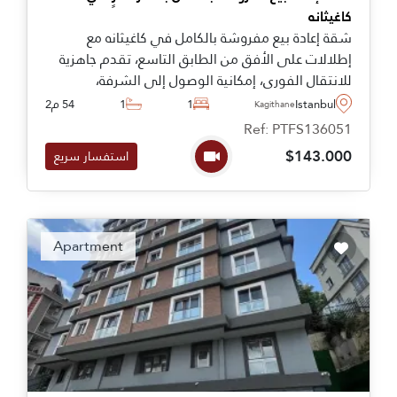
كاغيثانه
شقة إعادة بيع مفروشة بالكامل في كاغيثانه مع
إطلالات على الأفق من الطابق التاسع، تقدم جاهزية
للانتقال الفوري، إمكانية الوصول إلى الشرفة،
واتصالات نقل ممتازة بالقرب من المتروباص والمرافق
Istanbul
1
1
54 م2
Kagithane
اليومية.
Ref: PTFS136051
$143.000
استفسار سريع
Apartment