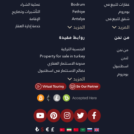
عقارات للبيع في
Bodrum
عملية الشراء
بودروم
Fethiye
التأشيرات وتصاريح
شقق للبيع في
Antalya
الإقامة
اسطنبول
Kalkan
خدمة إدارة العقار
المزيد
المزيد
فلل اسطنبول
Alanya
من نحن
روابط مفيدة
فلل بودروم
Kas
شقق للبيع في انطاليا
Bursa
الجنسية التركية
من نحن
منازل انطاليا
Gocek
Property for sale in turkey
لندن
Side
مدونة الاستثمار العقاري
اسطنبول
Kemer
نصائح الاستثمار في اسطنبول
بودروم
Dalyan
تلفزيون PT
المزيد
Izmir
عقارات اسطنبول للاستثمار
Belek
اعرض عقارك للبيع
الصفقة
شاطئ البحر
العقارات الفاخرة
الاستثمار
₺
$
€
£
التصميم والبناء