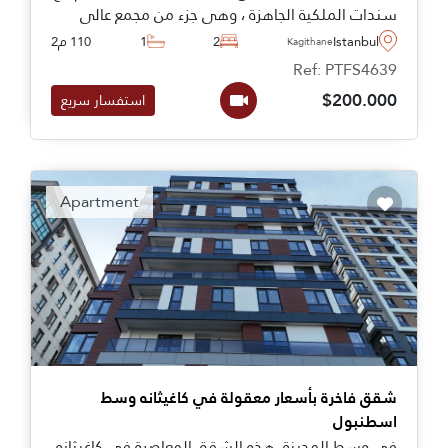
سندات الملكية الجاهزة ، وهي جزء من مجمع عالي
الجودة في كايتهانة .
Istanbul
2
1
110 م2
Kagithane
Ref: PTFS4639
$200.000
استفسار سريع
Apartment
شقق فاخرة بأسعار معقولة في كاغيثانه وسط
اسطنبول
في وسط المدينة، هذه الشقق المعاصرة في كاغيثانه