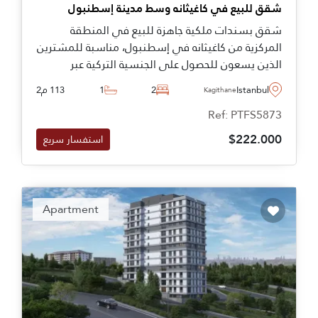
شقق للبيع في كاغيثانه وسط مدينة إسطنبول
شقق بسندات ملكية جاهزة للبيع في المنطقة
المركزية من كاغيثانه في إسطنبول، مناسبة للمشترين
الذين يسعون للحصول على الجنسية التركية عبر
الاستثمار وعلى بعد دقائق قليلة من وسائل النقل
Istanbul
2
1
113 م2
Kagithane
والمرافق.
Ref: PTFS5873
$222.000
استفسار سريع
Apartment