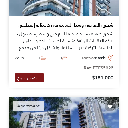
شقق رائعة في وسط المدينة في كاغيثانه إسطنبول
شقق جاهزة بسند ملكية للبيع في وسط إسطنبول -
هذه العقارات الرائعة مناسبة لطلبات الحصول على
الجنسية التركية عبر الاستثمار وتشكل جزءًا من مجمع
متميز يضم العديد من المرافق الاجتماعية.
Istanbul
1
1
75 م2
Kagithane
Ref: PTFS5828
$151.000
استفسار سريع
Apartment