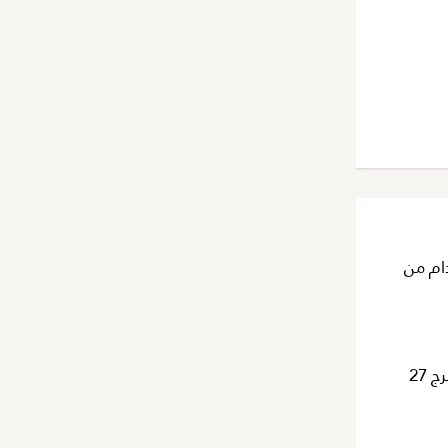
دام من
بُني هذا المشروع على قطعة أرض مساحتها 7,000 متر مربع، ويتكون من برج واحد يوفر 246 وحدة سكنية للبيع. يبلغ ارتفاع البرج 27