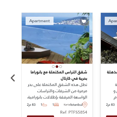
nded
Recommended
Apartment
Apa
مذهلة
شقق التراس المكتملة مع بانوراما
شقق ت
بحرية في كارتال
مرمرة
ة
تطل هذه الشقق المكتملة على بحر
على ب
و
مرمرة من الشرفات والتراسات
اليوم
م
الواسعة المرفقة بإطلالات بانورامية،
الشقق
وتقع في كارتال على الجانب
للبيع
83 م2
Istanbul
1
1
83 م2
bul
Kartal
الأناضولي من إسطنبول، وتوفر
على ا
5855
Ref: PTFS5854
 يرغب
مجموعة متنوعة من المرافق.
اسطنب