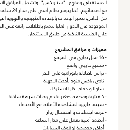
المستقبلي ومقهى "ستاربكس". وتشمل المرافق الاجتما
مع أصدقائهم. كما يتوفر نظام أمني على مدار 24 ساعة ومواقف للسيارات.
من الداخل، تتميز الوحدات بالإضاءة الطبيعية والتهوية 
الموجودة في الأدوار العليا تتمتع بإطلالات رائعة على 
على الجنسية التركية عن طريق الاستثمار.
مميزات و مرافق المشروع
- 16 محل تجاري في المجمع
- مسبح خارجي واسع
- تراس باطلالة بانورامية على البحر
- نادي رياضي مزود بأحدث الأجهزة
- ساونا و حمام بخار للاسترخاء
- كافيترية ومطعم صغير يقدم وجبات سريعة ساخنة
- سينما خارجية لمشاهدة الأفلام مع الأصدقاء
- غرفة اجتماعات و استقبال زوار
- أنظمة أمنية تعمل على مدار الساعة
- أماكن مخصصة لوقوف السيارات