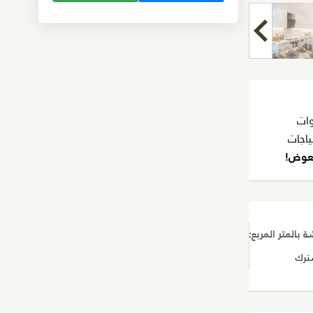
 وعلى بعد خطوات
اجات
تعوض!
بالمتر المربع:
80
ترك