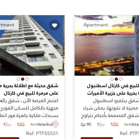
Recommended
Recomm
rtment
Apartment
بيع في كارتال اسطنبول
شقق حديثة مع اطلالة بحرية 
 بحرية على جزيرة الأميرات
على مرمرة للبيع في كارتال
شقق بيلفيو اسطنبول
اغتنم الفرصة الآن ، شقق رائع
مميزة لا تفوتها، يمكن شراء
مجهزة بالكامل للسكن الفوري 
شقق المصممة بأحجام تتراوح
بسندات ملكية جاهزة فور اتما
ة نوم واحدة إلى ثلاث غرف
عملية الشراء للبيع في منطقة
Ist
1
1
90 م2
Istanbul
1
1
Kartal
Kartal
 دوبلكس وشقق أرضية عادية
كارتال في القسم الأناضولي
Ref: PTFS5531
Ref: PT
ر من بينها على الجانب
لمدينة اسطنبول مناسبة لمن