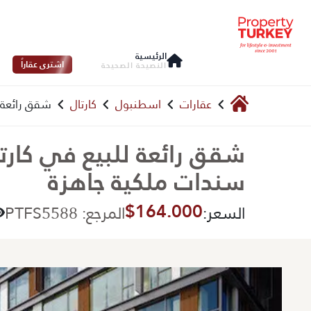
الرئيسية
اشترى عقاراً
النصيحة الصحيحة
عقارات
اسطنبول
كارتال
شقق رائعة ل
شقق رائعة للبيع في كارتا
سندات ملكية جاهزة
$164.000
السعر:
المرجع: PTFS5588