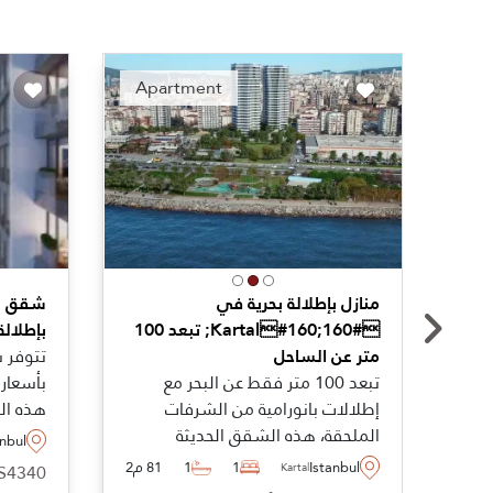
ended
Recommended
Apartment
منازل بإطلالة بحرية في
شقق لل
#160;Kartal#160; تبعد 100
بإطلالة
متر عن الساحل
تتوفر 
تبعد 100 متر فقط عن البحر مع
بأسعار 
إطلالات بانورامية من الشرفات
هذه ال
الملحقة، هذه الشقق الحديثة
من غرف
anbul
معروضة للبيع في
نوم مع
Istanbul
1
1
81 م2
FS4340
Kartal
#160;Kartal#160; على الجانب
للاختيا