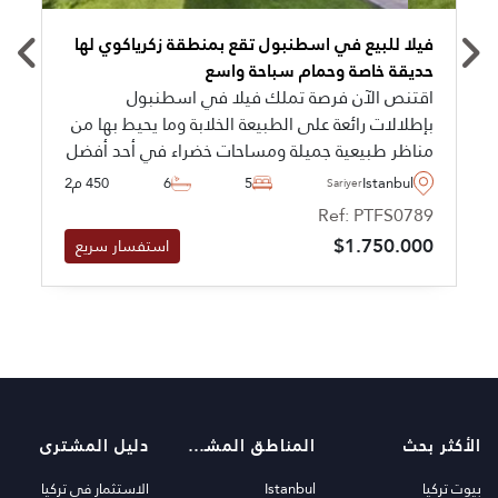
فيلا للبيع في اسطنبول تقع بمنطقة زكرياكوي لها
حديقة خاصة وحمام سباحة واسع
اقتنص الآن فرصة تملك فيلا في اسطنبول
بإطلالات رائعة على الطبيعة الخلابة وما يحيط بها من
مناظر طبيعية جميلة ومساحات خضراء في أحد أفضل
المناطق السكنية في زكرياكوي بتصميمات رائعة
Istanbul
5
6
450 م2
Sariyer
ومبنية بمعايير عالية الجودة.
Ref: PTFS0789
$1.750.000
استفسار سريع
الأكثر بحث
المناطق المشهورة
دليل المشترى
بيوت تركيا
Istanbul
الاستثمار في تركيا