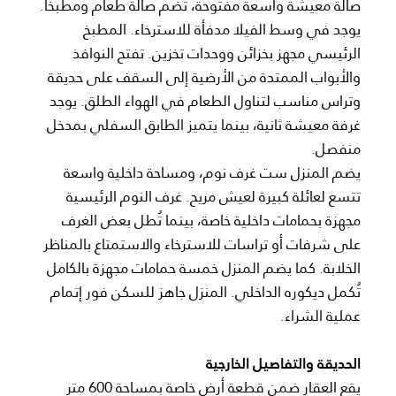
صالة معيشة واسعة مفتوحة، تضم صالة طعام ومطبخًا.
يوجد في وسط الفيلا مدفأة للاسترخاء. المطبخ
الرئيسي مجهز بخزائن ووحدات تخزين. تفتح النوافذ
والأبواب الممتدة من الأرضية إلى السقف على حديقة
وتراس مناسب لتناول الطعام في الهواء الطلق. يوجد
غرفة معيشة ثانية، بينما يتميز الطابق السفلي بمدخل
منفصل.
يضم المنزل ست غرف نوم، ومساحة داخلية واسعة
تتسع لعائلة كبيرة لعيش مريح. غرف النوم الرئيسية
مجهزة بحمامات داخلية خاصة، بينما تُطل بعض الغرف
على شرفات أو تراسات للاسترخاء والاستمتاع بالمناظر
الخلابة. كما يضم المنزل خمسة حمامات مجهزة بالكامل
تُكمل ديكوره الداخلي. المنزل جاهز للسكن فور إتمام
عملية الشراء.
الحديقة والتفاصيل الخارجية
يقع العقار ضمن قطعة أرض خاصة بمساحة 600 متر