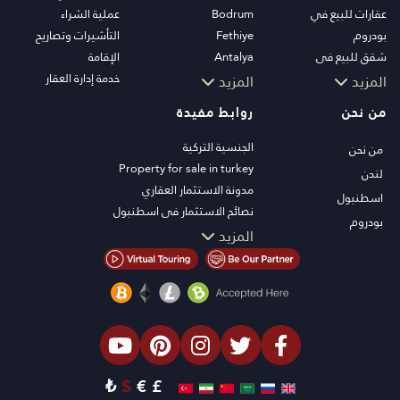
عقارات للبيع في
Bodrum
عملية الشراء
بودروم
Fethiye
التأشيرات وتصاريح
شقق للبيع في
Antalya
الإقامة
اسطنبول
Kalkan
خدمة إدارة العقار
المزيد
المزيد
فلل اسطنبول
Alanya
من نحن
روابط مفيدة
فلل بودروم
Kas
شقق للبيع في انطاليا
Bursa
الجنسية التركية
من نحن
منازل انطاليا
Gocek
Property for sale in turkey
لندن
Side
مدونة الاستثمار العقاري
اسطنبول
Kemer
نصائح الاستثمار في اسطنبول
بودروم
Dalyan
تلفزيون PT
المزيد
Izmir
عقارات اسطنبول للاستثمار
Belek
اعرض عقارك للبيع
الصفقة
شاطئ البحر
العقارات الفاخرة
الاستثمار
₺
$
€
£
التصميم والبناء