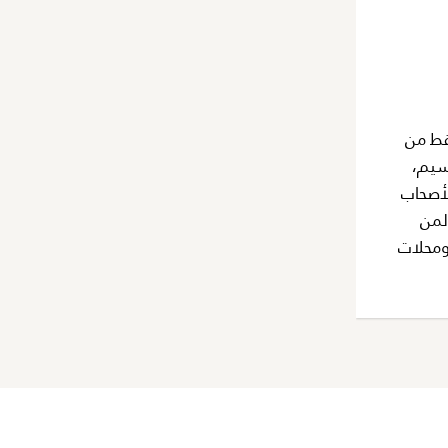
فقط من
، بما في ذلك: تقسيم،
هولة، مما يُتيح لأصحاب
لمن
ومحلات