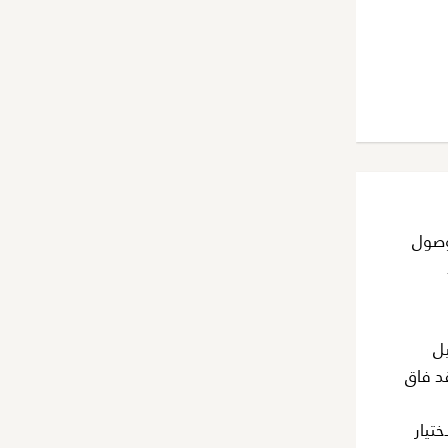
وصول
يل
د فاق
للمشترين الاختيار