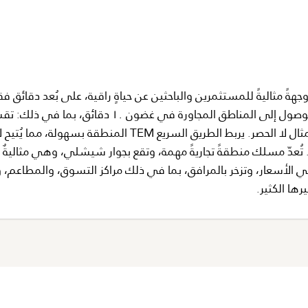
هةً مثاليةً للمستثمرين والباحثين عن حياةٍ راقية، على بُعد دقائق 
كل ما قد تحتاجه. القيادة من مسلك سهلة، حيث يُمكن الوصول إلى المناطق المجاورة في غضون ١٠ دقائق
ونيشانتاشي، وشيشلي، وبيوغلو، وببك على سبيل المثال لا الحصر. يربط الطريق السريع TEM المنطقة بس
تُعدّ مسلك منطقةً تجاريةً مهمة، وتقع بجوار شيشلي، وهي مثاليةٌ 
في الأسعار، وتزخر بالمرافق، بما في ذلك مراكز التسوق، والمطاعم، 
ها الكثير.