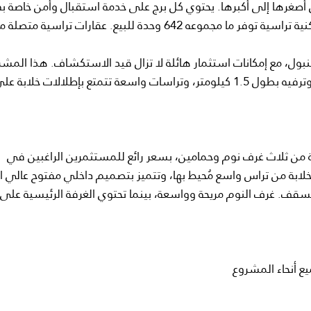
ن أصغرها إلى أكبرها. يحتوي كل برج على خدمة استقبال وأمن خاصة ب
مجهز بمصاعد ومواقف سيارات حديثة. كما توجد مبانٍ سكنية تراسية توفر ما مجموعه 642 وحدة للبيع. عقارات ترا
ول، مع إمكانات استثمار هائلة لا تزال قيد الاستكشاف. هذا المشر
مجهز بالكامل بمرافق واسعة، بما في ذلك شارع تسوق وترفيه بطول 1.5 كيلومتر، وتراسات واسعة تتمتع بإطلالات خلابة ع
ة من ثلاث غرف نوم وحمامين، بسعر رائع للمستثمرين الراغبين في
خلابة من تراس واسع مُحيط بها، وتتميز بتصميم داخلي مفتوح عالي ا
سقف. غرف النوم مريحة وواسعة، بينما تحتوي الغرفة الرئيسية على
 أنحاء المشروع