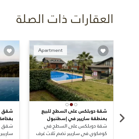
العقارات ذات الصلة
ended
Recommended
Apartment
شقة دوبلكس على السطح للبيع
شقق إس
بمنطقة ساريير في إسطنبول
بفخامة
شقة دوبلكس على السطح في
شقق ما
كومكوي في ساريير تضم ثلاث غرف
سارِيير