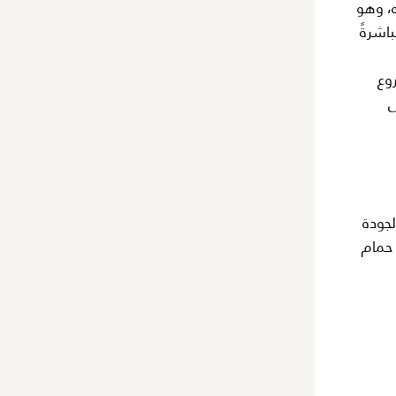
ه، وهو
سية متصلة مباشرةً
وع
لى
لجودة
 حمام