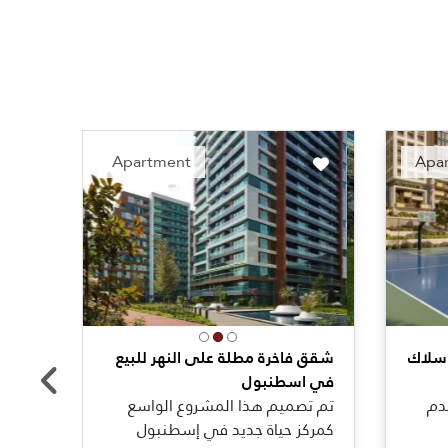
nded
Recommended
Apartment
Apa
اسلاك
شقق فاخرة مطلة على النهر للبيع
إقاما
في اسطنبول
الخم
دم
تم تصميم هذا المشروع الواسع
يُعد 
كمركز حياة جديد في إسطنبول
التط