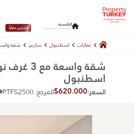
الرئيسية
اشترى عقاراً
النصيحة الصحيحة
عقارات
اسطنبول
ساريير
شقة واسعة مع 3 غرف نوم للبيع
شقة واسعة 
اسطنبول
$620.000
السعر:
المرجع: PTFS2500