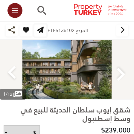
المرجع:
PTFS136102
1
/
12
شقق إيوب سلطان الحديثة للبيع في
وسط إسطنبول
$239.000