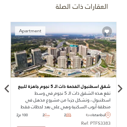
العقارات ذات الصلة
Recommended
Apartment
شقق اسطنبول الفخمة ذات الـ 5 نجوم جاهزة للبيع
تقع هذه الشقق ذات الـ 5 نجوم في وسط
اسطنبول ، وتشكل جزءا من مشروع مذهل في
منطقة أيوب السكنية وهي على بعد لحظات فقط
من كل شيء ، وهي متوفرة بمساحات تتراوح من
Istanbul
2
2
100 م2
Eyup
غرفة نوم واحدة إلى أربع غرف نوم.
Ref: PTFS3383