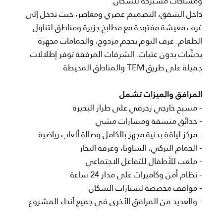
ومساحات مشتركة للسكان.
داخل الشقق، التصميم عصري ومعاصر، حيث تدخل إلى
غرف معيشة مفتوحة مع مطابخ جزيرة ومناطق لتناول
الطعام. غرف النوم بحجم مزدوج، والحمامات مجهزة
بدشّات بدون عتبات. الشرفات المرفقة توفر إطلالات
جميلة على طريق TEM والمناطق المحيطة.
المرافق والميزات تشمل
- مسبح خارجي زخرفي على طراز البحيرة
- حدائق منسقة ومسارات مشي
- مركز لياقة بدنية مجهز بالكامل وصالة ألعاب رياضية
- الحمام التركي، الساونا، وغرفة البخار
- ملعب للأطفال للتفاعل الاجتماعي
- نظام أمن وكاميرات على مدار 24 ساعة
- مواقف مخصصة لسيارات السكان
- والعديد من المرافق الأخرى في جميع أنحاء المشروع