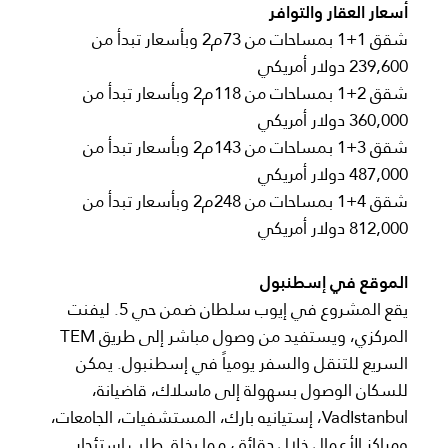
أسعار العقار والتوافر
شقق 1+1 بمساحات من 73م2 وبأسعار تبدأ من
239,600 دولار أمريكي
شقق 2+1 بمساحات من 118م2 وبأسعار تبدأ من
360,000 دولار أمريكي
شقق 3+1 بمساحات من 143م2 وبأسعار تبدأ من
487,000 دولار أمريكي
شقق 4+1 بمساحات من 248م2 وبأسعار تبدأ من
812,000 دولار أمريكي
الموقع في إسطنبول
يقع المشروع في إيوب سلطان ضمن حي 5. ليفنت
المركزي، ويستفيد من وصول مباشر إلى طريق TEM
السريع للتنقل والسفر يومياً في إسطنبول. يمكن
للسكان الوصول بسهولة إلى ماسلاك، قاضيانة،
VadIstanbul، إستيانيه بارك، المستشفيات، الجامعات،
ومراكز الأعمال خلال دقائق، مما يخلق طلب استئجار