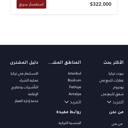
$322.000
استفسار سريع
الأكثر بحث
المناطق المشهورة
دليل المشترى
بيوت تركيا
Istanbul
الاستثمار في تركيا
عقارات للبيع في
Bodrum
عملية الشراء
بودروم
Fethiye
التأشيرات وتصاريح
شقق للبيع في
Antalya
الإقامة
اسطنبول
Kalkan
خدمة إدارة العقار
المزيد
المزيد
فلل اسطنبول
Alanya
من نحن
روابط مفيدة
فلل بودروم
Kas
شقق للبيع في انطاليا
Bursa
الجنسية التركية
من نحن