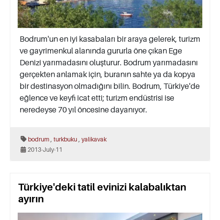
Bodrum'un en iyi kasabaları bir araya gelerek, turizm
ve gayrimenkul alanında gururla öne çıkan Ege
Denizi yarımadasını oluşturur. Bodrum yarımadasını
gerçekten anlamak için, buranın sahte ya da kopya
bir destinasyon olmadığını bilin. Bodrum, Türkiye'de
eğlence ve keyfi icat etti; turizm endüstrisi ise
neredeyse 70 yıl öncesine dayanıyor.
,
,
bodrum
turkbuku
yalikavak
2013-July-11
Türkiye'deki tatil evinizi kalabalıktan
ayırın