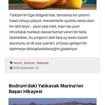
Türkiye'nin Ege Bölgesi'nde, benzersiz bir yatırım
fırsatı ortaya çıkıyor: mevsimlerle uyumlu nefes alan
bir tatil köyü – yazın plaj oteli, kışın ise uzun
ömürlülük merkezi olarak hizmet veren bir tesis.
İstatistikler, bu projenin dört-beş ay süren turizm
sezonunu on iki aya uzanan, yıl boyu gelişen bir
işletmeye dönüştürebileceğini gösteriyor.
,
,
Yatırım
Bodrum
Yalıkavak
2025-September-16
Bodrum'daki Yalıkavak Marina'nın
Başarı Hikayesi