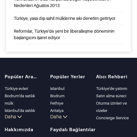
Nedenleri Ağustos 2013
Türkiye, yasa dışı sahil mülklerine sıkı denetim getiriyor
Reformlar, Türkiye'de yeni bir liberalleşme döneminin
başlangıcını işaret ediyor
Popüler Aramalar
Popüler Yerler
Alıcı Rehberi
Türkiye evleri
Istanbul
Türkiye'de yatırım
Bodrum'da satılık
Bodrum
Satın alma süreci
mülk
Fethiye
Oturma izinleri ve
İstanbul'da satılık
Antalya
vizeler
Daha
Daha
daire
Kalkan
Concierge Service
İstanbul Villaları
Alanya
Hakkımızda
Faydalı Bağlantılar
Bodrum Villası
Kas