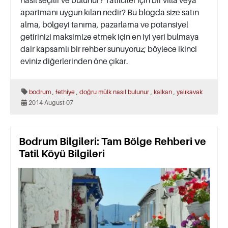
nasıl seçilir ve bulunur? Tatilciler için bir villa veya
apartmanı uygun kılan nedir? Bu blogda size satın
alma, bölgeyi tanıma, pazarlama ve potansiyel
getirinizi maksimize etmek için en iyi yeri bulmaya
dair kapsamlı bir rehber sunuyoruz; böylece ikinci
eviniz diğerlerinden öne çıkar.
,
,
,
,
bodrum
fethiye
doğru mülk nasıl bulunur
kalkan
yalıkavak
2014-August-07
Bodrum Bilgileri: Tam Bölge Rehberi ve
Tatil Köyü Bilgileri