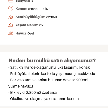
Banyolar:
6
Konum :
Istanbul - Silivri
Arsa büyüklüğü m2 :
2850
Yaşam alanı m2:
760
Havuz :
Özel
Neden bu mülkü satın alıyorsunuz?
- Satılık Silivri'de olağanüstü lüks tasarımlı konak
- En büyük ailelerin konforlu yaşaması için sekiz oda
- Bar ve oturma alanları bulunan devasa 200m2
yüzme havuzu
- Etkileyici 2.850m2 özel arsa
- Okullara ve ulaşıma yakın aranan konum