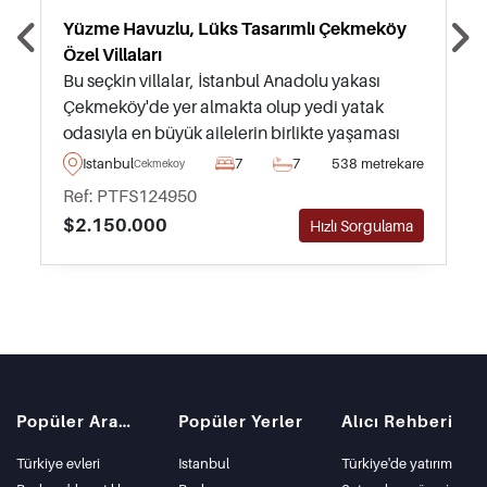
Yüzme Havuzlu, Lüks Tasarımlı Çekmeköy
Özel Villaları
Bu seçkin villalar, İstanbul Anadolu yakası
Çekmeköy'de yer almakta olup yedi yatak
odasıyla en büyük ailelerin birlikte yaşaması
için tasarlanmıştır – kendi özel bahçeleri ve
Istanbul
7
7
538 metrekare
Cekmekoy
yüzme havuzlarıyla birlikte.
Ref: PTFS124950
$2.150.000
Hızlı Sorgulama
Popüler Aramalar
Popüler Yerler
Alıcı Rehberi
Türkiye evleri
Istanbul
Türkiye'de yatırım