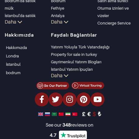
Bodrum'da satılık
Bodrum
Satın alma süreci
mülk
Fethiye
Oturma izinleri ve
İstanbul'da satılık
Antalya
vizeler
Daha
Daha
daire
Kalkan
Concierge Service
İstanbul Villaları
Alanya
Hakkımızda
Faydalı Bağlantılar
Bodrum Villası
Kas
Antalya'da satılık
Bursa
Yatırım Yoluyla Türk Vatandaşlığı
Hakkımızda
daire
Gocek
Property for sale in turkey
Londra
Antalya evleri
Side
Gayrimenkul Yatırım Blogları
İstanbul
Kemer
İstanbul Yatırım İpuçları
bodrum
Daha
Dalyan
PropertyTurkey TV
Izmir
İstanbul Yatırım Gayrimenkulleri
Belek
Mülkünüzü Satmak
Uygun Fiyatlı Emlaklar
Denize Sıfır Tesisler
£
€
$
₺
lüks Özellikler
Yatırım Amaçlı Gayrimenkuller
See our
348
reviews on
Tasarla ve inşa et
4.7