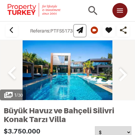
Referans:
PTFS5173
1
/
30
Büyük Havuz ve Bahçeli Silivri
Konak Tarzı Villa
$3.750.000