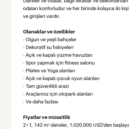
Daireler ve villalar, bağlı teraslar ve balkonlard
odaları konforludur ve her birinde kolayca iki kişi 
ve girişleri vardır.
Olanaklar ve özellikler
- Olgun ve yeşil bahçeler
- Dekoratif su fıskiyeleri
- Açık ve kapalı yüzme havuzları
- Spor yapmak için fitness salonu
- Pilates ve Yoga alanları
- Açık ve kapalı çocuk oyun alanları
- Tam güvenlikli arazi
- Araçlarınız için otopark alanları
- Ve daha fazlası
Fiyatlar ve müsaitlik
2+1, 142 m² daireler, 1.020.000 USD'den başlayan