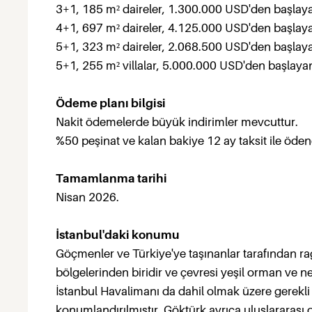
3+1, 185 m² daireler, 1.300.000 USD'den başlayan
4+1, 697 m² daireler, 4.125.000 USD'den başlayan
5+1, 323 m² daireler, 2.068.500 USD'den başlayan
5+1, 255 m² villalar, 5.000.000 USD'den başlayan 
Ödeme planı bilgisi
Nakit ödemelerde büyük indirimler mevcuttur.
%50 peşinat ve kalan bakiye 12 ay taksit ile ödene
Tamamlanma tarihi
Nisan 2026.
İstanbul'daki konumu
Göçmenler ve Türkiye'ye taşınanlar tarafından 
bölgelerinden biridir ve çevresi yeşil orman ve ne
İstanbul Havalimanı da dahil olmak üzere gerekli
konumlandırılmıştır. Göktürk ayrıca uluslararası o