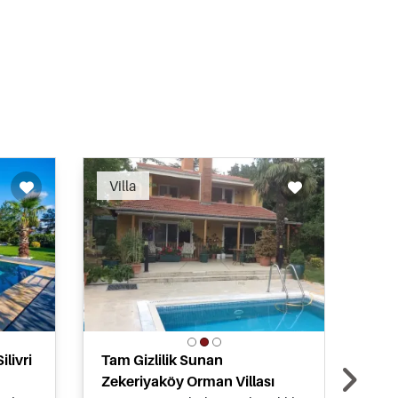
ended
Recommended
Villa
Vil
livri
Tam Gizlilik Sunan
Zek
Zekeriyaköy Orman Villası
Hou