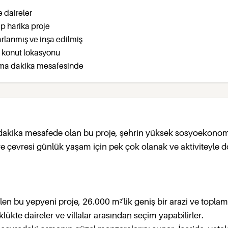
ve daireler
ip harika proje
sarlanmış ve inşa edilmiş
e konut lokasyonu
şıma dakika mesafesinde
 dakika mesafede olan bu proje, şehrin yüksek sosyoekono
ve çevresi günlük yaşam için pek çok olanak ve aktiviteyle 
ilen bu yepyeni proje, 26.000 m²'lik geniş bir arazi ve topla
klükte daireler ve villalar arasından seçim yapabilirler.