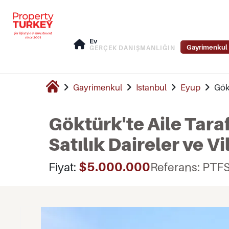
Ev
Gayrimenkul 
GERÇEK DANIŞMANLIĞIN
Gayrimenkul
Istanbul
Eyup
Gökt
Göktürk'te Aile Tara
Satılık Daireler ve Vi
$5.000.000
Fiyat:
Referans: PTF