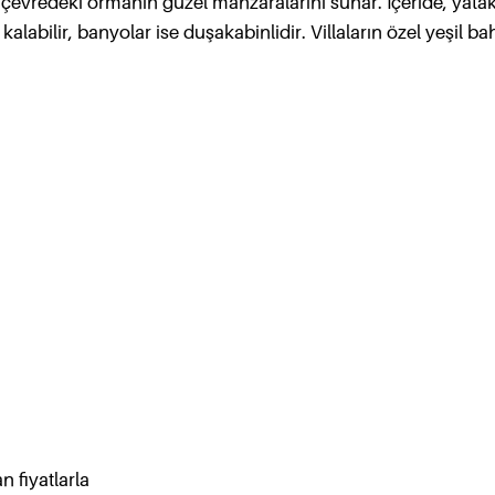
an çevredeki ormanın güzel manzaralarını sunar. İçeride, yata
kalabilir, banyolar ise duşakabinlidir. Villaların özel yeşil ba
 fiyatlarla