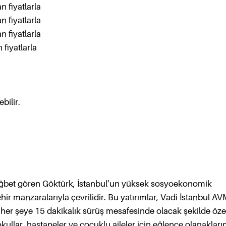
 fiyatlarla
 fiyatlarla
 fiyatlarla
fiyatlarla
bilir.
rağbet gören Göktürk, İstanbul’un yüksek sosyoekonomik
hir manzaralarıyla çevrilidir. Bu yatırımlar, Vadi İstanbul A
 her şeye 15 dakikalık sürüş mesafesinde olacak şekilde öz
kullar, hastaneler ve çocuklu aileler için eğlence olanakları