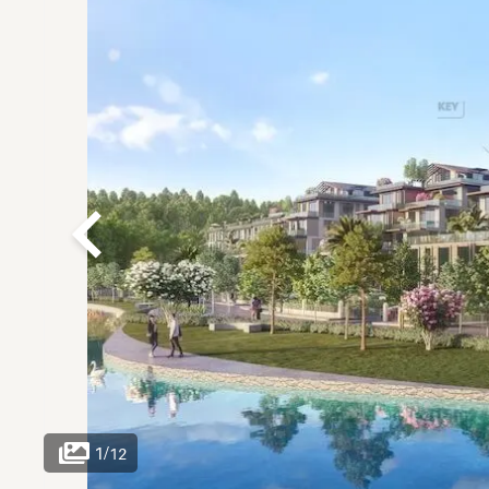
1
/
12