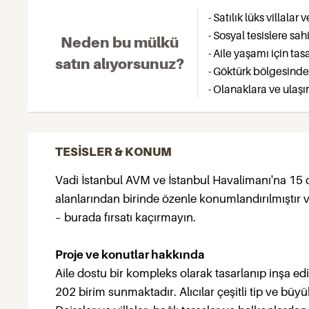
- Satılık lüks villalar 
- Sosyal tesislere sah
Neden bu mülkü
- Aile yaşamı için ta
satın alıyorsunuz?
- Göktürk bölgesind
- Olanaklara ve ula
TESİSLER & KONUM
Vadi İstanbul AVM ve İstanbul Havalimanı'na 15
alanlarından birinde özenle konumlandırılmıştır 
– burada fırsatı kaçırmayın.
Proje ve konutlar hakkında
Aile dostu bir kompleks olarak tasarlanıp inşa ed
202 birim sunmaktadır. Alıcılar çeşitli tip ve büyü