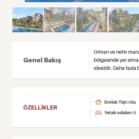
Orman ve nehir manza
Genel Bakış
bölgesinde yer almakt
idealdir. Daha fazla 
Emlak Tipi :
Villa
ÖZELLIKLER
Yatak odaları :
5