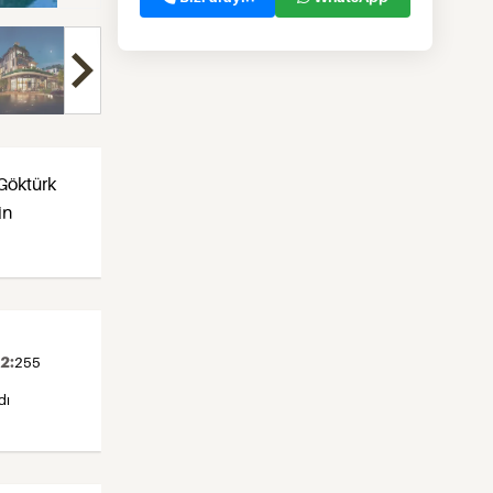
 Göktürk
in
2:
255
dı