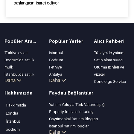
başlangıcını işaret ediyor
Popüler Aramalar
Popüler Yerler
Alıcı Rehberi
Türkiye evleri
Istanbul
Türkiye'de yatırım
Bodrum'da satılık
Bodrum
Satın alma süreci
mülk
Fethiye
Oturma izinleri ve
İstanbul'da satılık
Antalya
vizeler
Daha
Daha
daire
Kalkan
Concierge Service
İstanbul Villaları
Alanya
Hakkımızda
Faydalı Bağlantılar
Bodrum Villası
Kas
Antalya'da satılık
Bursa
Yatırım Yoluyla Türk Vatandaşlığı
Hakkımızda
daire
Gocek
Property for sale in turkey
Londra
Antalya evleri
Side
Gayrimenkul Yatırım Blogları
İstanbul
Kemer
İstanbul Yatırım İpuçları
bodrum
Daha
Dalyan
PropertyTurkey TV