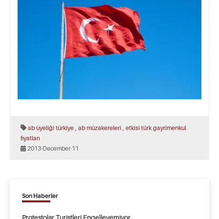
,
,
ab üyeliği türkiye
ab müzakereleri
etkisi
türk gayrimenkul
fiyatları
2013-December-11
Son Haberler
Protestolar Turistleri Engelleyemiyor