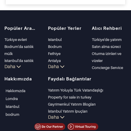
Popüler Aramalar
Popüler Yerler
Alıcı Rehberi
Türkiye evleri
Istanbul
Türkiye'de yatırım
Bodrum'da satılık
Bodrum
Satın alma süreci
mülk
Fethiye
Oturma izinleri ve
İstanbul'da satılık
Antalya
vizeler
Daha
Daha
daire
Kalkan
Concierge Service
İstanbul Villaları
Alanya
Hakkımızda
Faydalı Bağlantılar
Bodrum Villası
Kas
Antalya'da satılık
Bursa
Yatırım Yoluyla Türk Vatandaşlığı
Hakkımızda
daire
Gocek
Property for sale in turkey
Londra
Antalya evleri
Side
Gayrimenkul Yatırım Blogları
İstanbul
Kemer
İstanbul Yatırım İpuçları
bodrum
Daha
Dalyan
PropertyTurkey TV
Izmir
İstanbul Yatırım Gayrimenkulleri
Belek