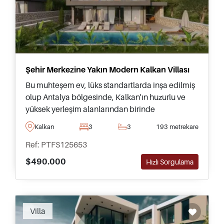
Şehir Merkezine Yakın Modern Kalkan Villası
Bu muhteşem ev, lüks standartlarda inşa edilmiş
olup Antalya bölgesinde, Kalkan'ın huzurlu ve
yüksek yerleşim alanlarından birinde
bulunmaktadır – balkonlar ve teraslardan
Kalkan
3
3
193 metrekare
panoramik deniz manzarası sunmaktadır.
Ref: PTFS125653
$490.000
Hızlı Sorgulama
Villa