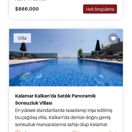
$866.000
Hızlı Sorgulama
Villa
Kalamar Kalkan'da Satılık Panoramik
Sonsuzluk Villası
En yüksek standartlarda tasarlanıp inşa edilmiş
bu çağdaş villa, Kalkan'da denize doğru geniş
sonsuzluk manzaralarına sahip olup Kalamar
bölgesinde yer almaktadır – tamamen mobilyalı