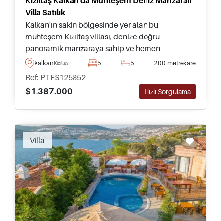
Kızıltaş Kalkan'da Muhteşem Deniz Manzaralı
Villa Satılık
Kalkan'ın sakin bölgesinde yer alan bu
muhteşem Kızıltaş villası, denize doğru
panoramik manzaraya sahip ve hemen
taşınmaya hazırdır. Bu mülk tamamen
Kalkan
5
5
200 metrekare
Kiziltas
mobilyalıdır ve mutlaka görülmesi tavsiye edilir.
Ref: PTFS125852
$1.387.000
Hızlı Sorgulama
Villa