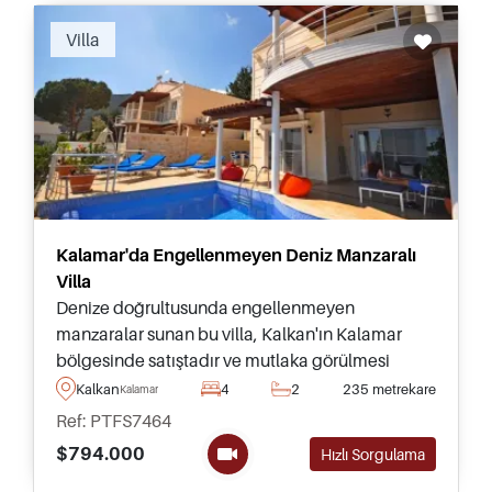
Villa
Kalamar'da Engellenmeyen Deniz Manzaralı
Villa
Denize doğrultusunda engellenmeyen
manzaralar sunan bu villa, Kalkan'ın Kalamar
bölgesinde satıştadır ve mutlaka görülmesi
gereken bir mülktür – özel yüzme havuzu ve
Kalkan
4
2
235 metrekare
Kalamar
olgun bahçesiyle tamamlanmıştır.
Ref: PTFS7464
$794.000
Hızlı Sorgulama