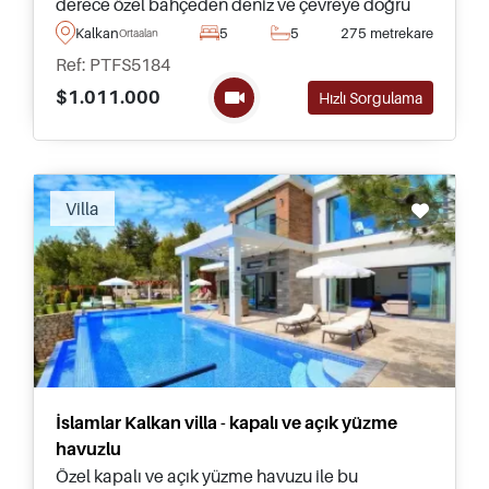
derece özel bahçeden deniz ve çevreye doğru
panoramik manzaralar sunmaktadır.
Kalkan
5
5
275 metrekare
Ortaalan
Ref: PTFS5184
$1.011.000
Hızlı Sorgulama
Villa
İslamlar Kalkan villa - kapalı ve açık yüzme
havuzlu
Özel kapalı ve açık yüzme havuzu ile bu