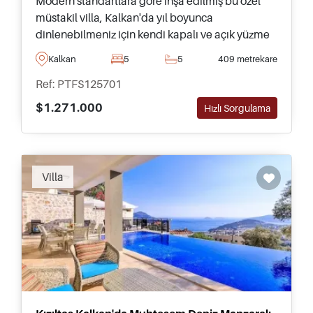
Modern standartlara göre inşa edilmiş bu özel
müstakil villa, Kalkan'da yıl boyunca
dinlenebilmeniz için kendi kapalı ve açık yüzme
havuzlarına sahiptir. Bu mülk, yapılacak
Kalkan
5
5
409 metrekare
aktivitelerle dolu şehir merkezine sadece 7 km
Ref: PTFS125701
uzaklıktadır.
$1.271.000
Hızlı Sorgulama
Villa