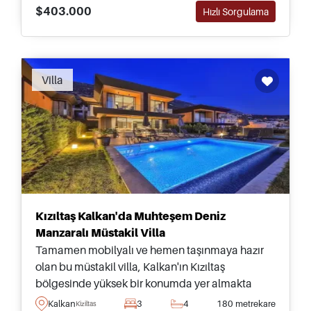
$403.000
Hızlı Sorgulama
Villa
Kızıltaş Kalkan'da Muhteşem Deniz
Manzaralı Müstakil Villa
Tamamen mobilyalı ve hemen taşınmaya hazır
olan bu müstakil villa, Kalkan'ın Kızıltaş
bölgesinde yüksek bir konumda yer almakta
olup deniz ve körfeze doğru güzel panoramik
Kalkan
3
4
180 metrekare
Kiziltas