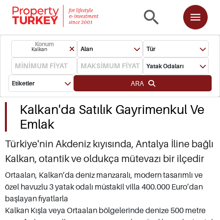
Konum
Alan
Tür
Kalkan
Yatak Odaları
ARA
Etiketler
Kalkan'da Satılık Gayrimenkul Ve
Emlak
Türkiye'nin Akdeniz kıyısında, Antalya İline bağlı
Kalkan, otantik ve oldukça mütevazı bir ilçedir
ve Türkiye'nin en çekici mülklerine ev sahipliği
Ortaalan, Kalkan’da deniz manzaralı, modern tasarımlı ve
özel havuzlu 3 yatak odalı müstakil villa 400.000 Euro’dan
yapmaktadır. Dalaman ve Antalya
başlayan fiyatlarla
havaalanlarından biraz uzak olması nedeniyle
Kalkan Kışla veya Ortaalan bölgelerinde denize 500 metre
Kalkan, kitlesel tatil turizmine hitap etmez; bu da