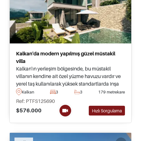
Kalkan'da modern yapılmış güzel müstakil
villa
Kalkan'ın yerleşim bölgesinde, bu müstakil
villanın kendine ait özel yüzme havuzu vardır ve
yerel taş kullanılarak yüksek standartlarda inşa
edilmiştir – tümü sadece birkaç dakika mesafede
Kalkan
3
3
179 metrekare
şehir merkezi ve olanaklara yakındır.
Ref: PTFS125690
$576.000
Hızlı Sorgulama