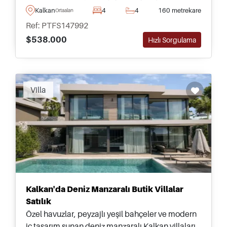
tamamen mobilyalı villamızla. Daha fazla bilgi
Kalkan
4
4
160 metrekare
Ortaalan
için iletişime geçin.
Ref: PTFS147992
$538.000
Hızlı Sorgulama
Villa
Kalkan'da Deniz Manzaralı Butik Villalar
Satılık
Özel havuzlar, peyzajlı yeşil bahçeler ve modern
iç tasarım sunan deniz manzaralı Kalkan villaları.