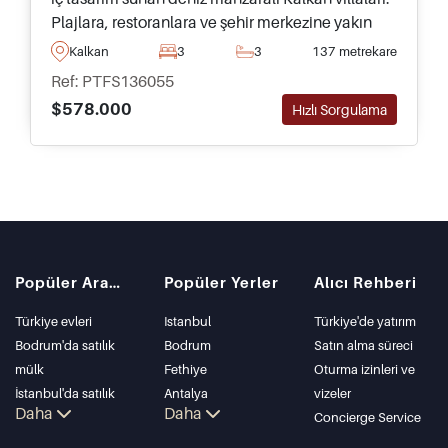
Plajlara, restoranlara ve şehir merkezine yakın
sakin butik bir projede yer almaktadır.
Kalkan
3
3
137 metrekare
Ref: PTFS136055
$578.000
Hızlı Sorgulama
Popüler Aramalar
Popüler Yerler
Alıcı Rehberi
Türkiye evleri
Istanbul
Türkiye'de yatırım
Bodrum'da satılık
Bodrum
Satın alma süreci
mülk
Fethiye
Oturma izinleri ve
İstanbul'da satılık
Antalya
vizeler
Daha
Daha
daire
Kalkan
Concierge Service
İstanbul Villaları
Alanya