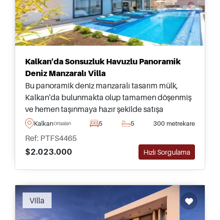
Kalkan'da Sonsuzluk Havuzlu Panoramik
Deniz Manzaralı Villa
Bu panoramik deniz manzaralı tasarım mülk,
Kalkan'da bulunmakta olup tamamen döşenmiş
ve hemen taşınmaya hazır şekilde satışa
sunulmaktadır &ndash; şehir merkezi ve
Kalkan
5
5
300 metrekare
Ortaalan
olanaklara sadece on dakikalık yürüme
Ref: PTFS4465
mesafesinde yer almaktadır.
$2.023.000
Hızlı Sorgulama
Villa