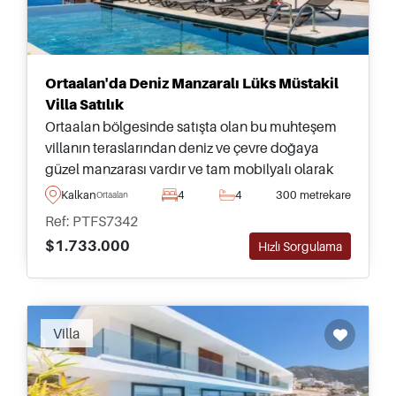
Ortaalan'da Deniz Manzaralı Lüks Müstakil
Villa Satılık
Ortaalan bölgesinde satışta olan bu muhteşem
villanın teraslarından deniz ve çevre doğaya
güzel manzarası vardır ve tam mobilyalı olarak
piyasadadır.
Kalkan
4
4
300 metrekare
Ortaalan
Ref: PTFS7342
$1.733.000
Hızlı Sorgulama
Villa