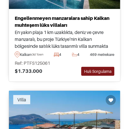
Engellenmeyen manzaralara sahip Kalkan
muhteşem lüks villaları
En yakın plaja 1 km uzaklıkta, deniz ve çevre
manzaralı, bu proje Türkiye'nin Kalkan
bölgesinde satılık lüks tasarımlı villa sunmakta
olup, bölgedeki en iyi tercihlerimizden biri olarak
Kalkan
4
4
469 metrekare
Old Town
şiddetle tavsiye edilmektedir.
Ref: PTFS125061
$1.733.000
Hızlı Sorgulama
Villa