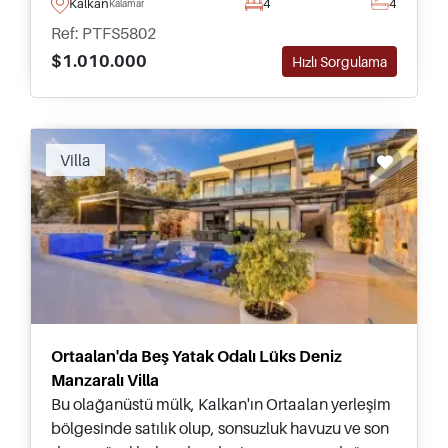
Kalkan
4
4
Kalamar
ve dekore edilmiş olarak satışta.
Ref: PTFS5802
$1.010.000
Hızlı Sorgulama
Villa
Ortaalan'da Beş Yatak Odalı Lüks Deniz
Manzaralı Villa
Bu olağanüstü mülk, Kalkan'ın Ortaalan yerleşim
bölgesinde satılık olup, sonsuzluk havuzu ve son