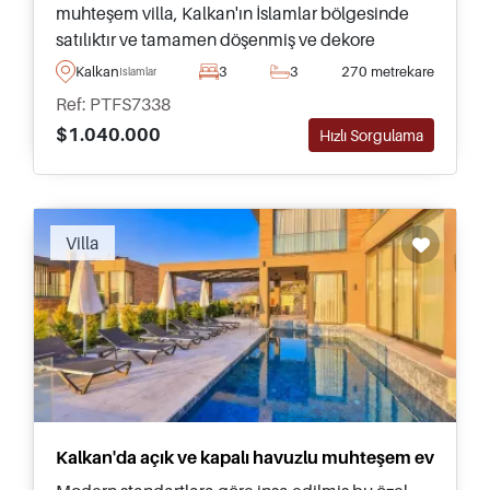
muhteşem villa, Kalkan'ın İslamlar bölgesinde
satılıktır ve tamamen döşenmiş ve dekore
edilmiştir – yeni bir ailenin hemen taşınması için
Kalkan
3
3
270 metrekare
Islamlar
hazırdır.
Ref: PTFS7338
$1.040.000
Hızlı Sorgulama
Villa
Kalkan'da açık ve kapalı havuzlu muhteşem ev