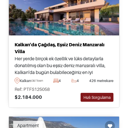
Kalkan'da Çağdaş, Eşsiz Deniz Manzaralı
Villa
Her yerde birçok ek özellik ve lüks detaylarla
donatılmış olan bu eşsiz deniz manzaralı villa,
Kalkan'da bugün bulabileceğiniz en iyi
villalardan biridir &ndash; içinde hem kapalı hem
Kalkan
4
4
426 metrekare
Old Town
açık yüzme havuzları bulunmaktadır.
Ref: PTFS125058
$2.184.000
Hızlı Sorgulama
Apartment