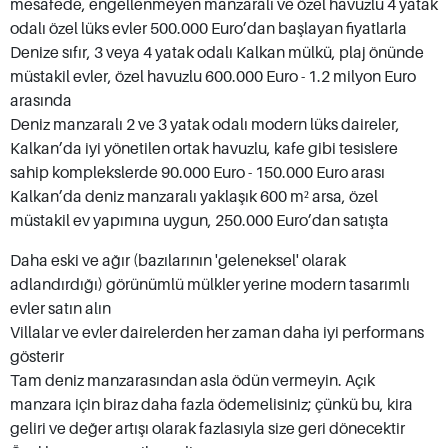
mesafede, engellenmeyen manzaralı ve özel havuzlu 4 yatak
Kalkan’da mülk sahibi olanlar için gizli bir
odalı özel lüks evler 500.000 Euro’dan başlayan fiyatlarla
Denize sıfır, 3 veya 4 yatak odalı Kalkan mülkü, plaj önünde
nimettir. Size mahremiyeti tam anlamıyla
müstakil evler, özel havuzlu 600.000 Euro - 1.2 milyon Euro
yaşama imkanı sunan
nın geniş
lüks Kalkan villaları
arasında
bir yelpazesini gösteren ilanları keşfedin. Bu
Deniz manzaralı 2 ve 3 yatak odalı modern lüks daireler,
büyüleyici Akdeniz kasabası asla aşırı kalabalık
Kalkan’da iyi yönetilen ortak havuzlu, kafe gibi tesislere
sahip komplekslerde 90.000 Euro - 150.000 Euro arası
değildir ve yüksek sesli barlar ile kulüplerle dolu
Kalkan’da deniz manzaralı yaklaşık 600 m² arsa, özel
değildir. Sakin atmosferi ve nefes kesici deniz
müstakil ev yapımına uygun, 250.000 Euro’dan satışta
manzaraları, daha seçkin Türk ve yabancı ev
Daha eski ve ağır (bazılarının 'geleneksel' olarak
alıcılarını cezbetmektedir. Tlos ve Kekova'ya
adlandırdığı) görünümlü mülkler yerine modern tasarımlı
yakınlığı ile Patara Plajı ve Kaputaş’ın da olması,
evler satın alın
Kalkan mülkü sahipleri için kesinlikle ek
Villalar ve evler dairelerden her zaman daha iyi performans
avantajlardır.
gösterir
Tam deniz manzarasından asla ödün vermeyin. Açık
manzara için biraz daha fazla ödemelisiniz; çünkü bu, kira
geliri ve değer artışı olarak fazlasıyla size geri dönecektir