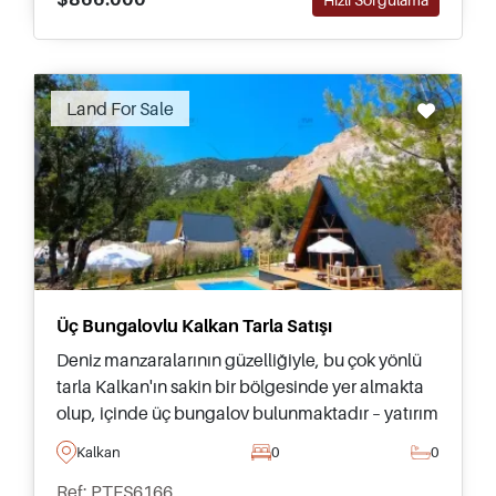
Land For Sale
Üç Bungalovlu Kalkan Tarla Satışı
Deniz manzaralarının güzelliğiyle, bu çok yönlü
tarla Kalkan'ın sakin bir bölgesinde yer almakta
olup, içinde üç bungalov bulunmaktadır – yatırım
yapmak ve hemen kira geliri elde etmek
Kalkan
0
0
isteyenler için idealdir.
Ref: PTFS6166