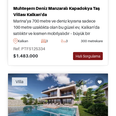
Muhteşem Deniz Manzaralı Kapadokya Taş
Villası Kalkan'da
Marina'ya 700 metre ve deniz kıyısına sadece
100 metre uzaklıkta olan bu güzel ev, Kalkan'da
satılıktır ve kısmen mobilyalıdır – büyük bir
yüzme havuzu ve rahatlama için olgun bir bahçe
Kalkan
3
3
300 metrekare
ile birlikte.
Ref: PTFS125334
$1.483.000
Hızlı Sorgulama
Villa