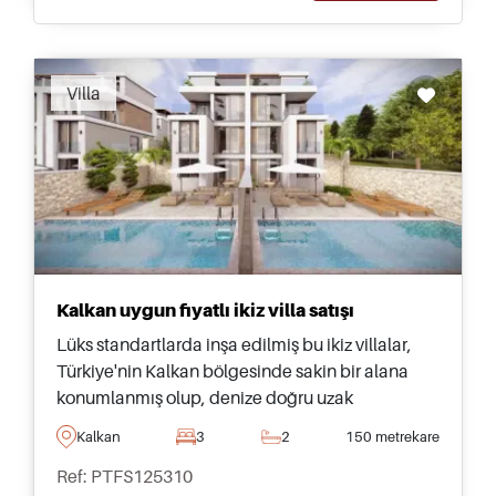
Villa
Kalkan uygun fiyatlı ikiz villa satışı
Lüks standartlarda inşa edilmiş bu ikiz villalar,
Türkiye'nin Kalkan bölgesinde sakin bir alana
konumlanmış olup, denize doğru uzak
manzaralar sunar – şehir merkezi ve günlük
Kalkan
3
2
150 metrekare
ihtiyaçlara sadece birkaç dakika mesafededir.
Ref: PTFS125310