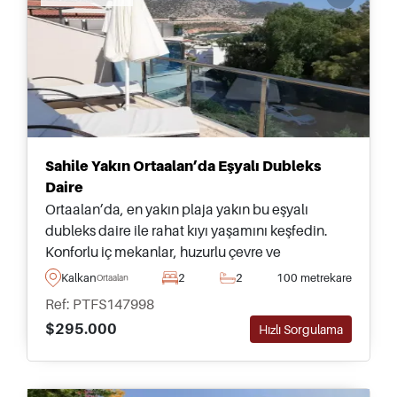
Sahile Yakın Ortaalan’da Eşyalı Dubleks
Daire
Ortaalan’da, en yakın plaja yakın bu eşyalı
dubleks daire ile rahat kıyı yaşamını keşfedin.
Konforlu iç mekanlar, huzurlu çevre ve
mükemmel ortak kullanım alanları sunmaktadır.
Kalkan
2
2
100 metrekare
Ortaalan
Ref: PTFS147998
$295.000
Hızlı Sorgulama