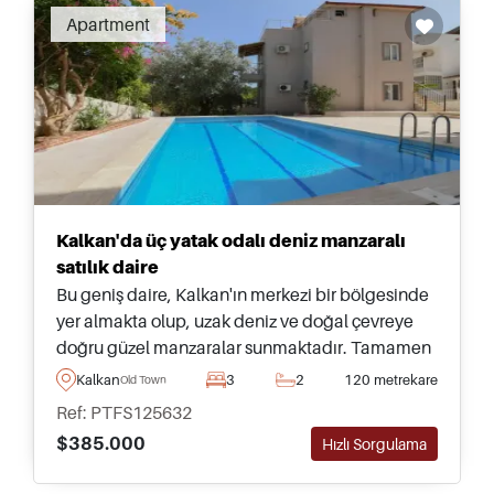
Apartment
Kalkan'da üç yatak odalı deniz manzaralı
satılık daire
Bu geniş daire, Kalkan'ın merkezi bir bölgesinde
yer almakta olup, uzak deniz ve doğal çevreye
doğru güzel manzaralar sunmaktadır. Tamamen
mobilyalı olarak piyasada ve taşınmaya hazırdır.
Kalkan
3
2
120 metrekare
Old Town
Ref: PTFS125632
$385.000
Hızlı Sorgulama