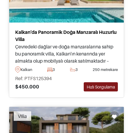
Kalkan'da Panoramik Doğa Manzaralı Huzurlu
Villa
Çevredeki dağlar ve doğa manzaralarına sahip
bu panoramik villa, Kalkan'ın kenarında yer
almakta olup mobilyalı olarak satılmaktadır –
özel yüzme havuzu ve peyzajlı bahçesi ile
Kalkan
3
3
250 metrekare
tamamen donatılmıştır.
Ref: PTFS125394
$450.000
Hızlı Sorgulama
Villa