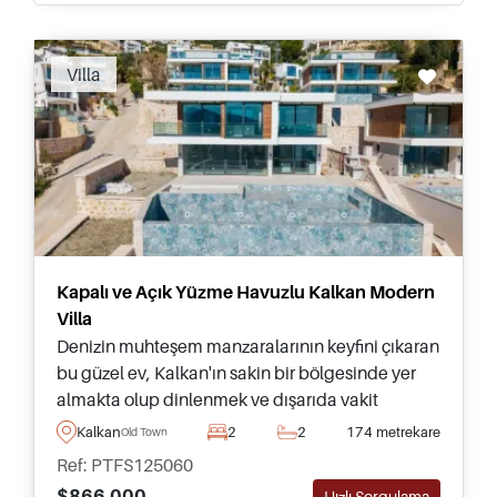
Villa
Kapalı ve Açık Yüzme Havuzlu Kalkan Modern
Villa
Denizin muhteşem manzaralarının keyfini çıkaran
bu güzel ev, Kalkan'ın sakin bir bölgesinde yer
almakta olup dinlenmek ve dışarıda vakit
geçirmek için kendine ait özel yüzme havuzu ve
Kalkan
2
2
174 metrekare
Old Town
peyzajlı bahçeye sahiptir.
Ref: PTFS125060
$866.000
Hızlı Sorgulama