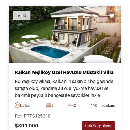
Villa
Kalkan Yeşilköy Özel Havuzlu Müstakil Villa
Bu Yeşilköy villası, Kalkan'ın sakin bir bölgesinde
satışta olup, kendine ait özel yüzme havuzu ve
bakımlı peyzajlı bahçesi ile sevdiklerinizle
dışarıda rahatça vakit geçirmek için idealdir.
Kalkan
2
2
110 metrekare
Ref: PTFS125318
$391.000
Hızlı Sorgulama