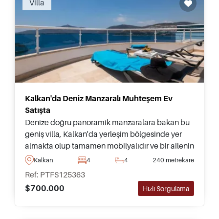
Villa
Kalkan'da Deniz Manzaralı Muhteşem Ev
Satışta
Denize doğru panoramik manzaralara bakan bu
geniş villa, Kalkan'da yerleşim bölgesinde yer
almakta olup tamamen mobilyalıdır ve bir ailenin
taşınmasına hazırdır. Kaçırılmaması gereken bir
Kalkan
4
4
240 metrekare
fırsat.
Ref: PTFS125363
$700.000
Hızlı Sorgulama