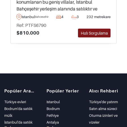
konumlanan bu geniş villalar, İstanbul
Bahçeşehir yerleşim alanında satılıktır ve
Tapuları hazırdır – Türk Vatandaşlığı
Istanbul
4
3
232 metrekare
Bahcesehir
başvuruları için idealdir.
Ref: PTFS6790
$810.000
Hızlı Sorgulama
Popüler Aramalar
Popüler Yerler
Alıcı Rehberi
Türkiye evleri
Istanbul
Türkiye'de yatırım
Bodrum'da satılık
Bodrum
Satın alma süreci
mülk
Fethiye
Oturma izinleri ve
İstanbul'da satılık
Antalya
vizeler