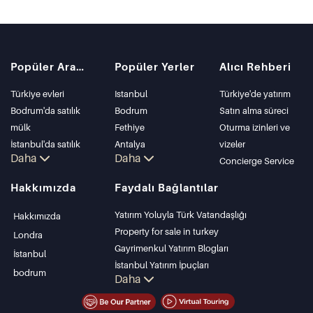
Popüler Aramalar
Popüler Yerler
Alıcı Rehberi
Türkiye evleri
Istanbul
Türkiye'de yatırım
Bodrum'da satılık
Bodrum
Satın alma süreci
mülk
Fethiye
Oturma izinleri ve
İstanbul'da satılık
Antalya
vizeler
Daha
Daha
daire
Kalkan
Concierge Service
İstanbul Villaları
Alanya
Hakkımızda
Faydalı Bağlantılar
Bodrum Villası
Kas
Antalya'da satılık
Bursa
Yatırım Yoluyla Türk Vatandaşlığı
Hakkımızda
daire
Gocek
Property for sale in turkey
Londra
Antalya evleri
Side
Gayrimenkul Yatırım Blogları
İstanbul
Kemer
İstanbul Yatırım İpuçları
bodrum
Daha
Dalyan
PropertyTurkey TV
Izmir
İstanbul Yatırım Gayrimenkulleri
Belek