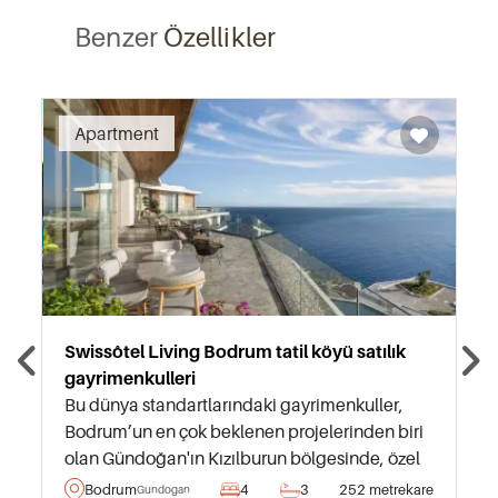
Benzer
Özellikler
Recommended
Apartment
Swissôtel Living Bodrum tatil köyü satılık
gayrimenkulleri
Bu dünya standartlarındaki gayrimenkuller,
Bodrum’un en çok beklenen projelerinden biri
olan Gündoğan'ın Kızılburun bölgesinde, özel
bir Mavi Bayraklı plajının sadece birkaç metre
Bodrum
4
3
252 metrekare
Gundogan