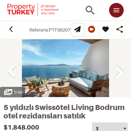
Referans:
PTFS6207
1
/
40
5 yıldızlı Swissôtel Living Bodrum
otel rezidansları satılık
$1.848.000