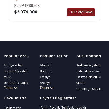
yakınında konumlanmıştır.
Ref: PTFS6208
$2.079.000
Hızlı Sorgulama
Popüler Aramalar
Popüler Yerler
Alıcı Rehberi
Türkiye evleri
Istanbul
Türkiye'de yatırım
Bodrum'da satılık
Bodrum
Satın alma süreci
mülk
Fethiye
Oturma izinleri ve
İstanbul'da satılık
Antalya
vizeler
Daha
Daha
daire
Kalkan
Concierge Service
İstanbul Villaları
Alanya
Hakkımızda
Faydalı Bağlantılar
Bodrum Villası
Kas
Antalya'da satılık
Bursa
Yatırım Yoluyla Türk Vatandaşlığı
Hakkımızda