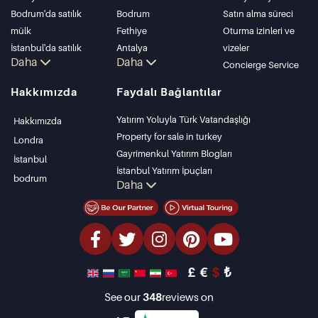
Bodrum'da satılık
Bodrum
Satın alma süreci
mülk
Fethiye
Oturma izinleri ve
İstanbul'da satılık
Antalya
vizeler
Daha
Daha
daire
Kalkan
Concierge Service
İstanbul Villaları
Alanya
Hakkımızda
Faydalı Bağlantılar
Bodrum Villası
Kas
Antalya'da satılık
Bursa
Yatırım Yoluyla Türk Vatandaşlığı
Hakkımızda
daire
Gocek
Property for sale in turkey
Londra
Antalya evleri
Side
Gayrimenkul Yatırım Blogları
İstanbul
Kemer
İstanbul Yatırım İpuçları
bodrum
Daha
Dalyan
PropertyTurkey TV
Izmir
İstanbul Yatırım Gayrimenkulleri
Belek
Mülkünüzü Satmak
Uygun Fiyatlı Emlaklar
Denize Sıfır Tesisler
£
€
$
₺
lüks Özellikler
Yatırım Amaçlı Gayrimenkuller
See our
348
reviews on
Tasarla ve inşa et