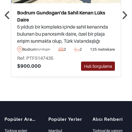
Bodrum Gundogan'da Sahil Kenarı Lüks
Daire
5 yıldızlı bir kompleks içinde sahil kenarında
bulunan bu panoramik daire, özel bir plaja
erişim sunmakta olup, Türk Vatandaşlığı
Yatırım programı için şiddetle tavsiye edilir.
Bodrum
2
2
125 metrekare
Gundogan
Ref: PTFS147435
$900.000
Hızlı Sorgulama
Popüler Aramalar
Popüler Yerler
Alıcı Rehberi
Türkiye evleri
Istanbul
Türkiye'de yatırım