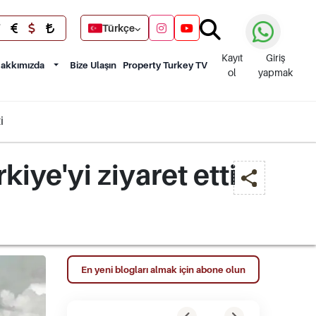
Türkçe
Kayıt
Giriş
akkımızda
Bize Ulaşın
Property Turkey TV
ol
yapmak
i
iye'yi ziyaret etti
En yeni blogları almak için abone olun