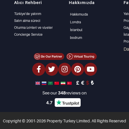
Alıcı Rehberi
Hakkımızda
Fa
Türkiye'de yatırım
Yat
Hakkımızda
Satın alma süreci
Pro
Londra
Oturma izinleri ve vizeler
Gay
İstanbul
Concierge Service
İst
bodrum
Pro
İst
D
Mü
Uyg
Den
lük
£
€
$
₺
Yat
Tas
See our
348
reviews on
4.7
Copyright © 2001-2026 Property Turkey Limited. All Rights Reserved