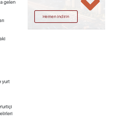
da gelen
Hemen indirin
arı
aki
 yurt
urtiçi
lirleri