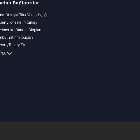
ydalı Bağlantılar
ırım Yoluyla Türk Vatandaşlığı
perty for sale in turkey
rimenkul Yatırım Blogları
anbul Yatırım İpuçları
pertyTurkey TV
anbul Yatırım Gayrimenkulleri
aha
lkünüzü Satmak
un Fiyatlı Emlaklar
ize Sıfır Tesisler
s Özellikler
ırım Amaçlı Gayrimenkuller
arla ve inşa et