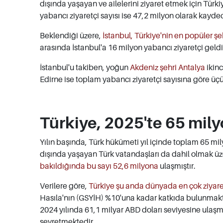
dışında yaşayan ve ailelerini ziyaret etmek için Türki
yabancı ziyaretçi sayısı ise 47,2 milyon olarak kayded
Beklendiği üzere,
İstanbul, Türkiye'nin en popüler şe
arasında İstanbul'a 16 milyon yabancı ziyaretçi geldi
İstanbul'u takiben, yoğun
Akdeniz şehri Antalya
ikinc
Edirne ise toplam yabancı ziyaretçi sayısına göre üçü
Türkiye, 2025'te 65 mily
Yılın başında, Türk hükümeti yıl içinde toplam 65 mily
dışında yaşayan Türk vatandaşları da dahil olmak üze
bakıldığında bu sayı 52,6 milyona
ulaşmıştır.
Verilere göre,
Türkiye şu anda dünyada en çok ziyare
Hasıla'nın (GSYİH) %10'una kadar katkıda bulunmakt
2024 yılında 61,1 milyar ABD doları seviyesine ulaşm
seyretmektedir.