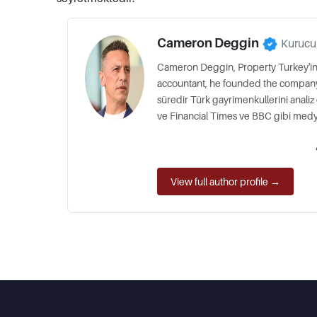
Cameron Deggin
Kurucu
Cameron Deggin, Property Turkey'in
accountant, he founded the company in
süredir Türk gayrimenkullerini analiz
ve Financial Times ve BBC gibi medya 
View full author profile →