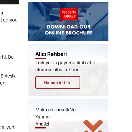
da
t ediyor.
Alıcı Rehberi
rtti. Bu
Türkiye'de gayrimenkul satın
almanın nihai rehberi
Birleşik
len
Hemen indirin
Makroekonomik Ve
Yatırım
Analizi
am, yurt