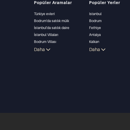
Popüler Aramalar
Popüler Yerler
Türkiye evleri
Istanbul
Bodrum'da satılık mülk
Bodrum
İstanbul'da satılık daire
Fethiye
İstanbul Villaları
Antalya
Bodrum Villası
Kalkan
Antalya'da satılık daire
Daha
Alanya
Daha
Antalya evleri
Kas
Bursa
Gocek
Side
Kemer
Dalyan
Izmir
Belek