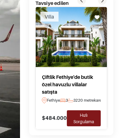
Tavsiye edilen
Villa
Villa
Çiftlik Fethiye'de butik
Datça'
özel havuzlu villalar
Deniz M
satışta
veya Bu
Fethiye
3
3
220 metrekare
Datca
Hızlı
$484.000
$2.184
Sorgulama