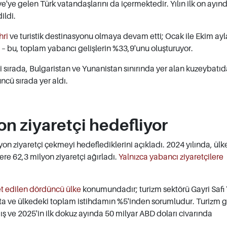
ye'ye gelen Türk vatandaşlarını da içermektedir. Yılın ilk on ayın
ildi.
hri
ve turistik destinasyonu olmaya devam etti; Ocak ile Ekim ayl
 – bu, toplam yabancı gelişlerin %33,9'unu oluşturuyor.
i sırada, Bulgaristan ve Yunanistan sınırında yer alan kuzeybatıd
ncü sırada yer aldı.
on ziyaretçi hedefliyor
on ziyaretçi çekmeyi hedeflediklerini açıkladı. 2024 yılında, ülke
re 62,3 milyon ziyaretçi ağırladı.
Yalnızca yabancı ziyaretçilere
t edilen dördüncü ülke
konumundadır; turizm sektörü Gayri Safi Y
a ve ülkedeki toplam istihdamın %5'inden sorumludur. Turizm ge
ış ve 2025'in ilk dokuz ayında 50 milyar ABD doları civarında