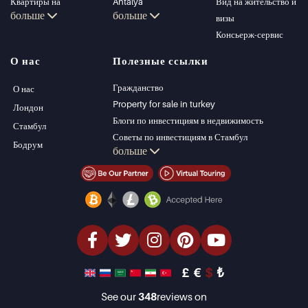
Квартиры на
Antalya
Вид на жительство и
больше
больше
продажу в Стамбуле
Kalkan
визы
Виллы в Стамбуле
Alanya
Консьерж-сервис
Виллы в Бодруме
Kas
О нас
Полезные ссылки
Квартиры на
Bursa
продажу в Анталии
Gocek
Гражданство
О нас
Дома в Анталии
Side
Property for sale in turkey
Лондон
Kemer
Блоги по инвестициям в недвижимость
Стамбул
Dalyan
Советы по инвестициям в Стамбул
Бодрум
больше
Izmir
Управление PT
Belek
Стамбул Инвестиции Недвижимость
Продать недвижимость (Русский)
Недвижимость со скидкой
Недвижимость на берегу моря
элитная недвижимость
Инвестиционная недвижимость
проектировать и строить
£
€
$
₺
See our
348
reviews on