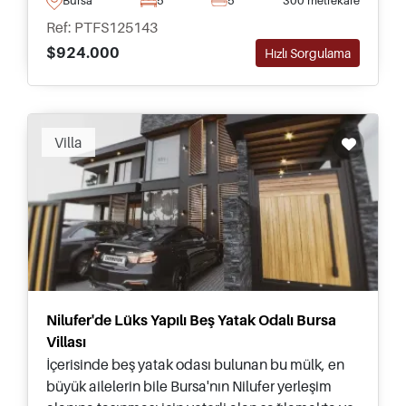
tamamlanmıştır.
Ref: PTFS125143
$924.000
Hızlı Sorgulama
Villa
Nilufer'de Lüks Yapılı Beş Yatak Odalı Bursa
Villası
İçerisinde beş yatak odası bulunan bu mülk, en
büyük ailelerin bile Bursa'nın Nilufer yerleşim