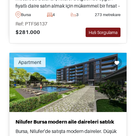
fiyatlı daire satın almak için mükemmel bir fırsat –
sosyal tesislere sahip kaliteli bir kompleksin
Bursa
4
3
273 metrekare
parçası.
Ref: PTFS6137
$281.000
Hızlı Sorgulama
Recommended
Apartment
Nilufer Bursa modern aile daireleri satılık
Bursa, Nilufer'de satışta modern daireler. Düşük