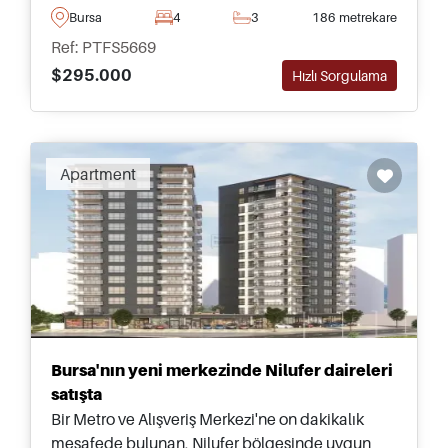
kullanım alanları ile donatılmıştır.
Bursa
4
3
186 metrekare
Ref: PTFS5669
$295.000
Hızlı Sorgulama
Apartment
Bursa'nın yeni merkezinde Nilufer daireleri
satışta
Bir Metro ve Alışveriş Merkezi'ne on dakikalık
mesafede bulunan, Nilufer bölgesinde uygun