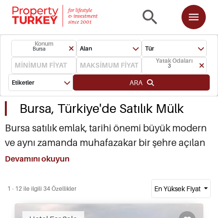
Konum
Alan
Tür
Bursa
Yatak Odaları
3
ARA
Etiketler
Bursa, Türkiye'de Satılık Mülk
Bursa satılık emlak, tarihi önemi büyük modern
ve aynı zamanda muhafazakar bir şehre açılan
kapınızdır. Bursa gayrimenkulleri özellikle ikinci
Devamını okuyun
ev veya tatil evi olarak satın alan Arap
yatırımcılar tarafından hızla satın alınmaktadır.
En Yüksek Fiyat
1 - 12 ile ilgili 34 Özellikler
Türkiye'nin bu güzel bölgesi, görülecek ve
yapılacak çok sayıda şey sunar ve tarihle