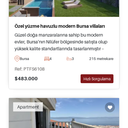
Özel yüzme havuzlu modern Bursa villaları
Güzel doğa manzaralarına sahip bu modern
evler, Bursa'nın Nilüfer bölgesinde satışta olup
yüksek kalite standartlarında tasarlanmıştır –
sürekli yerleşim için taşınmak isteyenler için
Bursa
4
3
215 metrekare
idealdir.
Ref: PTFS6108
$483.000
Hızlı Sorgulama
Apartment