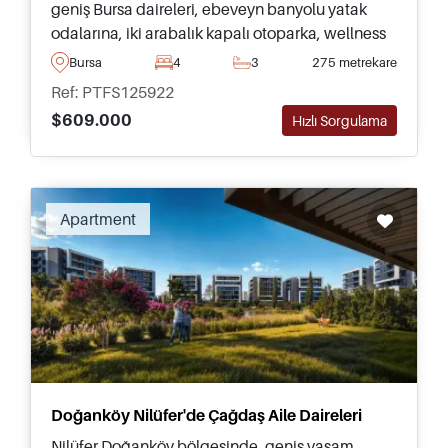
geniş Bursa daireleri, ebeveyn banyolu yatak
odalarına, iki arabalık kapalı otoparka, wellness
tesislerine ve günlük olanaklara mükemmel
Bursa
4
3
275 metrekare
erişime sahiptir.
Ref: PTFS125922
$609.000
Hızlı Sorgulama
Recommended
Apartment
Doğanköy Nilüfer'de Çağdaş Aile Daireleri
Nilüfer Doğanköy bölgesinde, geniş yaşam