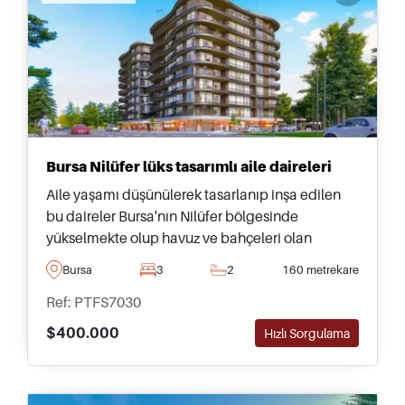
Bursa Nilüfer lüks tasarımlı aile daireleri
Aile yaşamı düşünülerek tasarlanıp inşa edilen
bu daireler Bursa'nın Nilüfer bölgesinde
yükselmekte olup havuz ve bahçeleri olan
mükemmel bir kompleksin parçasıdır – beş yatak
Bursa
3
2
160 metrekare
odasına kadar değişen büyüklüklerde mevcuttur.
Ref: PTFS7030
$400.000
Hızlı Sorgulama
Recommended