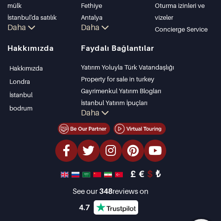
mülk
Fethiye
Oturma izinleri ve
İstanbul'da satılık
Antalya
vizeler
Daha
Daha
daire
Kalkan
Concierge Service
İstanbul Villaları
Alanya
Hakkımızda
Faydalı Bağlantılar
Bodrum Villası
Kas
Antalya'da satılık
Bursa
Yatırım Yoluyla Türk Vatandaşlığı
Hakkımızda
daire
Gocek
Property for sale in turkey
Londra
Antalya evleri
Side
Gayrimenkul Yatırım Blogları
İstanbul
Kemer
İstanbul Yatırım İpuçları
bodrum
Daha
Dalyan
PropertyTurkey TV
Izmir
İstanbul Yatırım Gayrimenkulleri
Belek
Mülkünüzü Satmak
Uygun Fiyatlı Emlaklar
Denize Sıfır Tesisler
£
€
$
₺
lüks Özellikler
Yatırım Amaçlı Gayrimenkuller
See our
348
reviews on
Tasarla ve inşa et
4.7