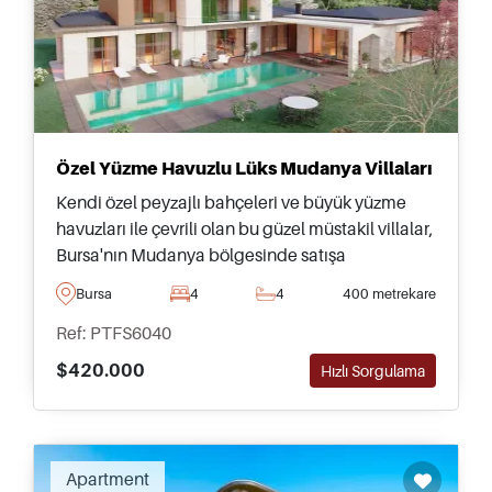
Özel Yüzme Havuzlu Lüks Mudanya Villaları
Kendi özel peyzajlı bahçeleri ve büyük yüzme
havuzları ile çevrili olan bu güzel müstakil villalar,
Bursa'nın Mudanya bölgesinde satışa
sunulmuştur – çocuklarıyla taşınmak isteyenler
Bursa
4
4
400 metrekare
için uygundur.
Ref: PTFS6040
$420.000
Hızlı Sorgulama
Apartment