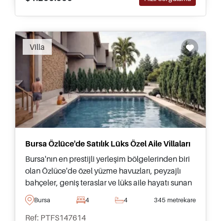
Villa
Bursa Özlüce'de Satılık Lüks Özel Aile Villaları
Bursa'nın en prestijli yerleşim bölgelerinden biri
olan Özlüce'de özel yüzme havuzları, peyzajlı
bahçeler, geniş teraslar ve lüks aile hayatı sunan
özel Özlüce villaları satışta.
Bursa
4
4
345 metrekare
Ref: PTFS147614