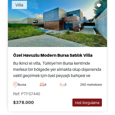
Villa
Özel Havuzlu Modern Bursa Satılık Villa
Bu ikinci el villa, Türkiye'nin Bursa kentinde
merkezi bir bölgede yer almakta olup dışarısında
vakit geçirmek için özel peyzajlı bahçesi ve
yüzme havuzu bulunmaktadır – ziyaretinizi
Bursa
4
3
260 metrekare
ayarlamak için bugün iletişime geçin.
Ref: PTFS7440
$378.000
Hızlı Sorgulama