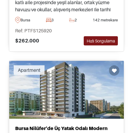
katlı aile projesinde yeşil alanlar, ortak yüzme
havuzu ve okullar, alışveriş merkezleri ile tarihi
şehir merkezine mükemmel erişim
Bursa
3
2
142 metrekare
bulunmaktadır.
Ref: PTFS125920
$262.000
Hızlı Sorgulama
Apartment
Bursa Nilüfer'de Üç Yatak Odalı Modern