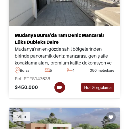
Mudanya Bursa'da Tam Deniz Manzaralı
Lüks Dubleks Daire
Mudanya'nın en gözde sahil bölgelerinden
birinde panoramik deniz manzarası, geniş aile
konaklama alanı, premium kalite dekorasyon ve
ayrıcalıklı kıyı yaşamı sunan lüks dubleks daire.
Bursa
5
4
350 metrekare
Ref: PTFS147638
$450.000
Hızlı Sorgulama
Recommended
Villa