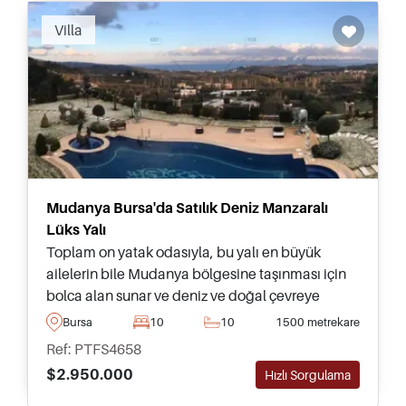
Villa
Mudanya Bursa'da Satılık Deniz Manzaralı
Lüks Yalı
Toplam on yatak odasıyla, bu yalı en büyük
ailelerin bile Mudanya bölgesine taşınması için
bolca alan sunar ve deniz ve doğal çevreye
doğru harika manzaraların tadını çıkarır.
Bursa
10
10
1500 metrekare
Ref: PTFS4658
$2.950.000
Hızlı Sorgulama