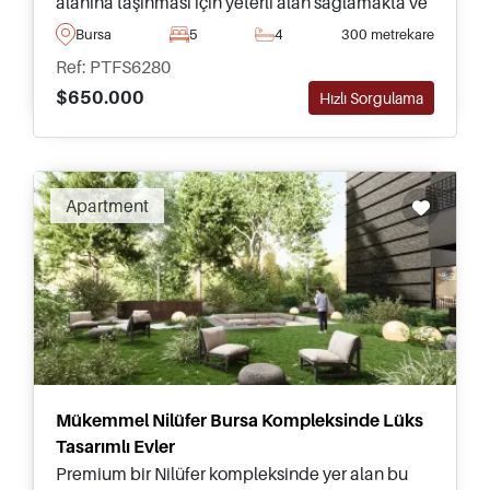
alanına taşınması için yeterli alan sağlamakta ve
büyük yüzme havuzlu özel bir arsada yer
Bursa
5
4
300 metrekare
almaktadır.
Ref: PTFS6280
$650.000
Hızlı Sorgulama
Apartment
Mükemmel Nilüfer Bursa Kompleksinde Lüks
Tasarımlı Evler
Premium bir Nilüfer kompleksinde yer alan bu