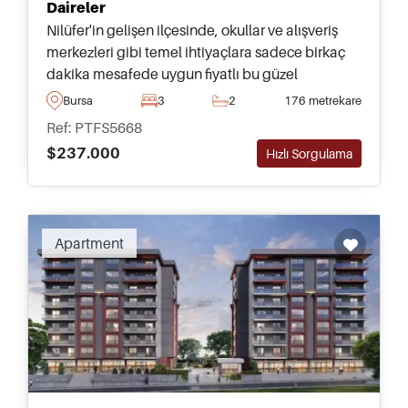
Daireler
Nilüfer'in gelişen ilçesinde, okullar ve alışveriş
merkezleri gibi temel ihtiyaçlara sadece birkaç
dakika mesafede uygun fiyatlı bu güzel
dairelerden birini satın alarak Bursa'nın huzurlu
Bursa
3
2
176 metrekare
bir bölgesinde yaşayın.
Ref: PTFS5668
$237.000
Hızlı Sorgulama
Apartment