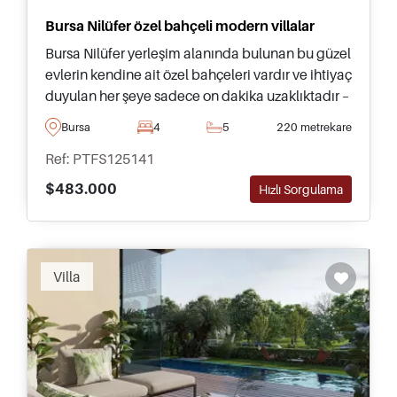
Bursa Nilüfer özel bahçeli modern villalar
Bursa Nilüfer yerleşim alanında bulunan bu güzel
evlerin kendine ait özel bahçeleri vardır ve ihtiyaç
duyulan her şeye sadece on dakika uzaklıktadır –
daha fazla bilgi için bugün bizi arayın veya
Bursa
4
5
220 metrekare
iletişime geçin.
Ref: PTFS125141
$483.000
Hızlı Sorgulama
Villa