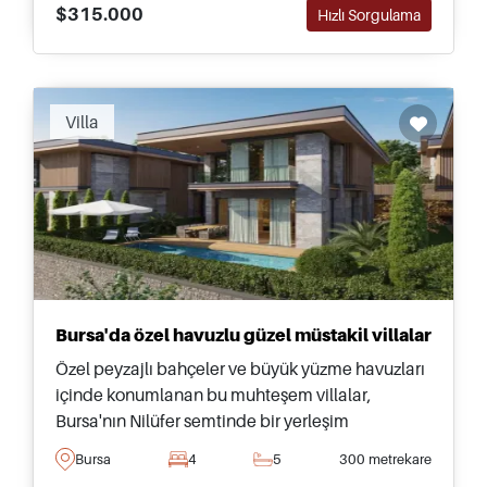
$315.000
Hızlı Sorgulama
Recommended
Villa
Bursa'da özel havuzlu güzel müstakil villalar
Özel peyzajlı bahçeler ve büyük yüzme havuzları
içinde konumlanan bu muhteşem villalar,
Bursa'nın Nilüfer semtinde bir yerleşim
bölgesinde satılıktır ve Türkiye'ye taşınmayı
Bursa
4
5
300 metrekare
düşünenler için önerilmektedir.