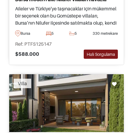
Aileler ve Türkiye'ye taşınacaklar için mükemmel
bir seçenek olan bu Gomüstepe villaları,
Bursa’nın Nilufer ilçesinde satılmakta olup, kendi
yüzme havuzları ve dışarıda zaman geçirmek için
Bursa
5
5
330 metrekare
bahçeleri bulunmaktadır.
Ref: PTFS125147
$588.000
Hızlı Sorgulama
Recommended
Villa