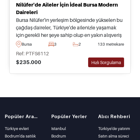
Nilüfer'de Aileler İçin İdeal Bursa Modern
Daireleri
Bursa Nilüfer'in yerleşim bölgesinde yükselen bu
çağdaş daireler, Türkiye'de ailenizle yaşamak
için gerekli her şeye sahip olup en yakın alışveriş
merkezine sadece on dakika uzaklıktadır.
Bursa
3
2
133 metrekare
Ref: PTFS6112
$235.000
Hızlı Sorgulama
Popüler Aramalar
Popüler Yerler
Alıcı Rehberi
Türkiye evleri
Istanbul
Türkiye'de yatırım
Bodrum'da satılık
Bodrum
Satın alma süreci