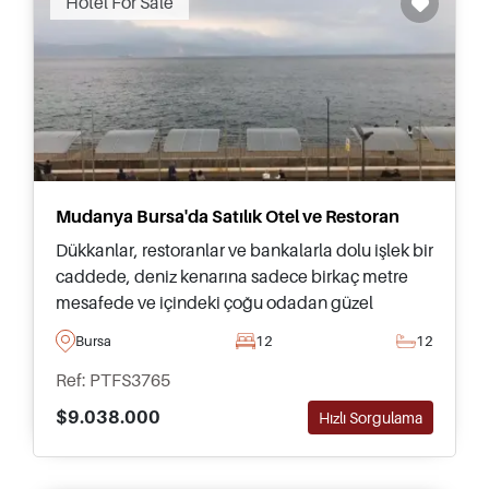
Hotel For Sale
doludur. İstanbul ve Türkiye'nin güney kıyısına
mükemmel ulaşım bağlantıları vardır ve bu da
Bursa'yı hem taşınmak isteyenler hem de yıl
boyunca yaşayanlar için ideal bir tercih haline
getirir.
Mudanya Bursa'da Satılık Otel ve Restoran
Dükkanlar, restoranlar ve bankalarla dolu işlek bir
caddede, deniz kenarına sadece birkaç metre
mesafede ve içindeki çoğu odadan güzel
manzara sunan, Bursa'nın yerleşim bölgesi
Bursa
12
12
Mudanya'da satılık bu muhteşem otel
Ref: PTFS3765
bulunmaktadır.
$9.038.000
Hızlı Sorgulama