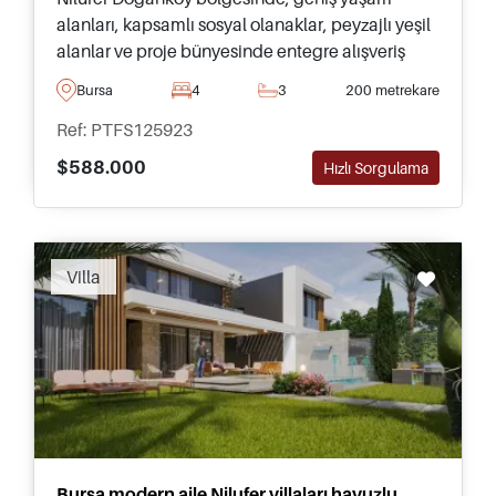
alanları, kapsamlı sosyal olanaklar, peyzajlı yeşil
alanlar ve proje bünyesinde entegre alışveriş
alanına erişim sunan modern daireler.
Bursa
4
3
200 metrekare
Ref: PTFS125923
$588.000
Hızlı Sorgulama
Recommended
Villa
Bursa modern aile Nilufer villaları havuzlu