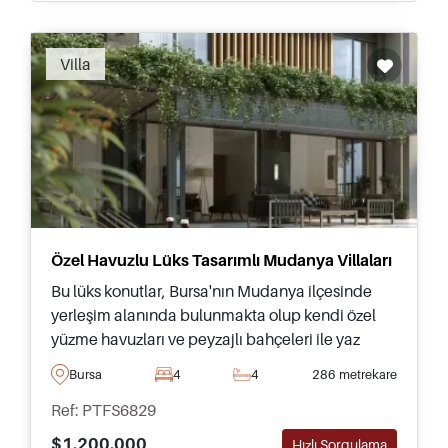
Villa
Özel Havuzlu Lüks Tasarımlı Mudanya Villaları
Bu lüks konutlar, Bursa'nın Mudanya ilçesinde
yerleşim alanında bulunmakta olup kendi özel
yüzme havuzları ve peyzajlı bahçeleri ile yaz
boyunca dışarıda dinlenmek ve vakit geçirmek
Bursa
4
4
286 metrekare
için uygundur.
Ref: PTFS6829
$1.200.000
Hızlı Sorgulama