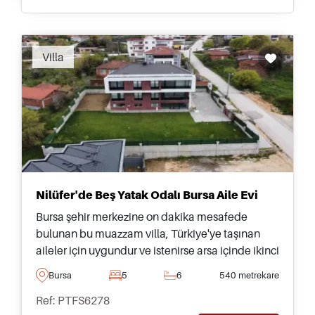
Villa
Nilüfer'de Beş Yatak Odalı Bursa Aile Evi
Bursa şehir merkezine on dakika mesafede
bulunan bu muazzam villa, Türkiye'ye taşınan
aileler için uygundur ve istenirse arsa içinde ikinci
bir ev inşa etmek için yeterli genişlikte araziye
Bursa
5
6
540 metrekare
sahiptir.
Ref: PTFS6278