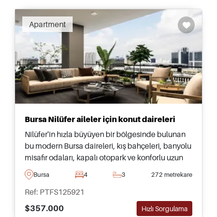
Recommended
Apartment
Bursa Nilüfer aileler için konut daireleri
Nilüfer'in hızla büyüyen bir bölgesinde bulunan
bu modern Bursa daireleri, kış bahçeleri, banyolu
misafir odaları, kapalı otopark ve konforlu uzun
süreli yaşam için tasarlanmış yerinde olanaklar
Bursa
4
3
272 metrekare
sunmaktadır.
Ref: PTFS125921
$357.000
Hızlı Sorgulama