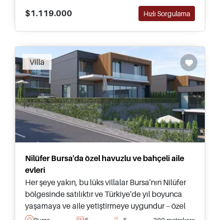
$1.119.000
Hızlı Sorgulama
Villa
Nilüfer Bursa'da özel havuzlu ve bahçeli aile
evleri
Her şeye yakın, bu lüks villalar Bursa'nın Nilüfer
bölgesinde satılıktır ve Türkiye'de yıl boyunca
yaşamaya ve aile yetiştirmeye uygundur – özel
bahçeler ve büyük yüzme havuzları ile
Bursa
5
5
300 metrekare