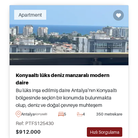
Apartment
Konyaaltı lüks deniz manzaralı modern
daire
Bu lüks inşa edilmiş daire Antalya'nın Konyaaltı
bölgesinde seçkin bir konumda bulunmakta
olup, deniz ve doğal çevreye muhteşem
manzaralar sunmaktadır – ünlü plajlara sadece
Antalya
5
4
350 metrekare
Konyaalti
700 metre uzaklıktadır.
Ref: PTFS125430
$912.000
Hızlı Sorgulama