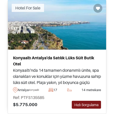
Recommended
Hotel For Sale
Konyaaltı Antalya'da Satılık Lüks Süit Butik
Otel
Konyaaltı'nda 14 tamamen donanımlı ünite, spa
olanakları ve konuklar için yüzme havuzuna sahip
lüks süit otel. Plaja yakın, yıl boyunca güçlü
kiralama talebi ve gelir potansiyeline sahip.
Antalya
17
14 metrekare
Konyaalti
Ref: PTFS135585
$5.775.000
Hızlı Sorgulama