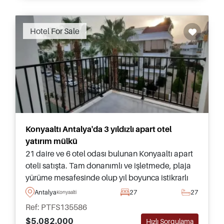
Hotel For Sale
Konyaaltı Antalya'da 3 yıldızlı apart otel
yatırım mülkü
21 daire ve 6 otel odası bulunan Konyaaltı apart
oteli satışta. Tam donanımlı ve işletmede, plaja
yürüme mesafesinde olup yıl boyunca istikrarlı
kira geliri sağlamaktadır.
Antalya
27
27
Konyaalti
Ref: PTFS135586
$5.082.000
Hızlı Sorgulama