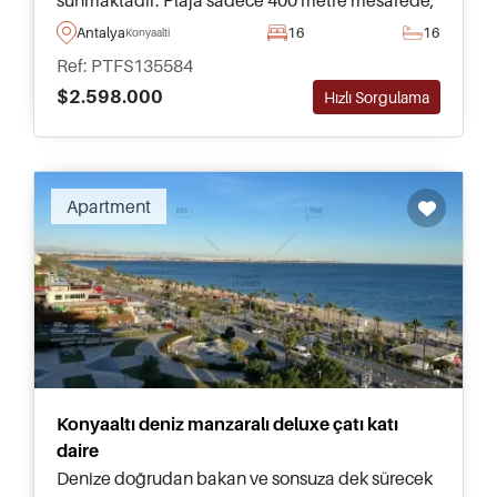
yıl boyunca güçlü kira talebi ve gelir
Antalya
16
16
Konyaalti
potansiyeline sahiptir.
Ref: PTFS135584
$2.598.000
Hızlı Sorgulama
Apartment
Konyaaltı deniz manzaralı deluxe çatı katı
daire
Denize doğrudan bakan ve sonsuza dek sürecek