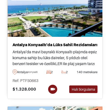
Antalya Konyaaltı'da Lüks Sahil Rezidansları
Antalya'da mavi bayraklı Konyaaltı plajında eşsiz
konuma sahip bu lüks daireler, 5 yıldızlı otel
benzeri tesisler ve özellikLER ile plaj yaşam tarzı
sunmakta olup yüksek kira geliri potansiyeline ve
Antalya
2
2
140 metrekare
Konyaalti
muhteşem deniz manzaralarına sahiptir. Antalya
Ref: PTFS0663
şehir merkezine de yakındır.
$1.328.000
Hızlı Sorgulama