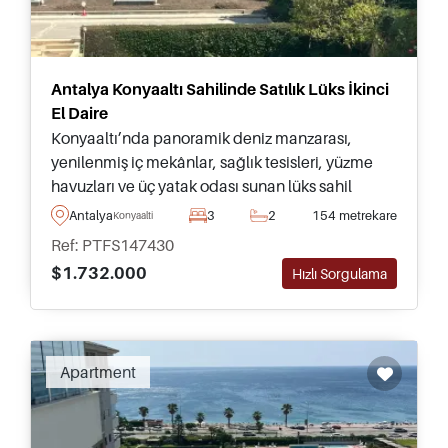
Antalya Konyaaltı Sahilinde Satılık Lüks İkinci
El Daire
Konyaaltı’nda panoramik deniz manzarası,
yenilenmiş iç mekânlar, sağlık tesisleri, yüzme
havuzları ve üç yatak odası sunan lüks sahil
dairesi. Türk Vatandaşlığı için uygun, yıl boyu aile
Antalya
3
2
154 metrekare
Konyaalti
yaşantısına ideal.
Ref: PTFS147430
$1.732.000
Hızlı Sorgulama
Apartment