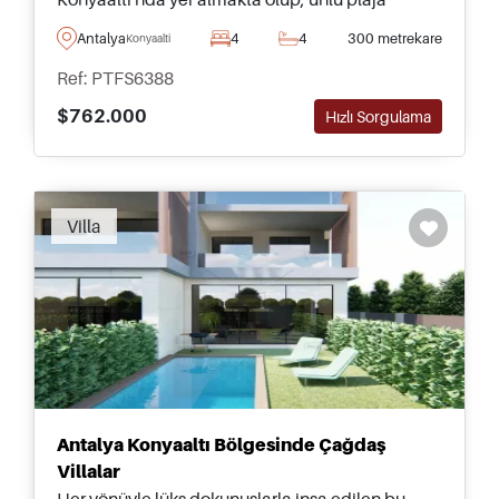
sadece beş dakika sürüş mesafesindedir.
Antalya
4
4
300 metrekare
Konyaalti
Ref: PTFS6388
$762.000
Hızlı Sorgulama
Recommended
Villa
Antalya Konyaaltı Bölgesinde Çağdaş
Villalar
Her yönüyle lüks dokunuşlarla inşa edilen bu