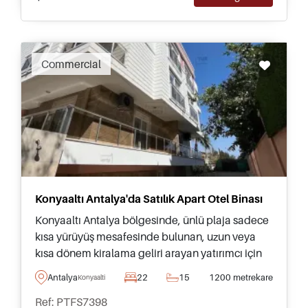
Commercial
Konyaaltı Antalya'da Satılık Apart Otel Binası
Konyaaltı Antalya bölgesinde, ünlü plaja sadece
kısa yürüyüş mesafesinde bulunan, uzun veya
kısa dönem kiralama geliri arayan yatırımcı için
uygun, apart otel satın almak için benzersiz bir
Antalya
22
15
1200 metrekare
Konyaalti
fırsat.
Ref: PTFS7398