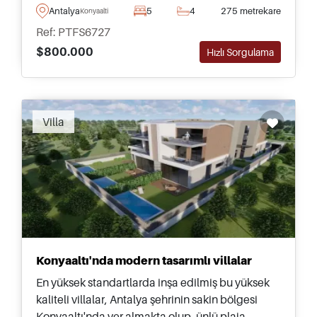
olanaklar ve mağazalarla Türkiye'ye kalıcı olarak
Antalya
5
4
275 metrekare
Konyaalti
taşınan aileler için uygundur.
Ref: PTFS6727
$800.000
Hızlı Sorgulama
Villa
Konyaaltı'nda modern tasarımlı villalar
En yüksek standartlarda inşa edilmiş bu yüksek
kaliteli villalar, Antalya şehrinin sakin bölgesi
Konyaaltı'nda yer almakta olup, ünlü plaja