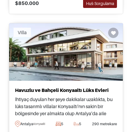
$850.000
Hızlı Sorgulama
Villa
Havuzlu ve Bahçeli Konyaaltı Lüks Evleri
İhtiyaç duyulan her şeye dakikalar uzaklıkta, bu
lüks tasarımlı villalar Konyaaltı'nın sakin bir
bölgesinde yer almakta olup Antalya'da aile
yaşantısı için özel peyzajlı bahçeler ve dışarıda
Antalya
5
5
290 metrekare
Konyaalti
yüzme havuzları sunmaktadır.