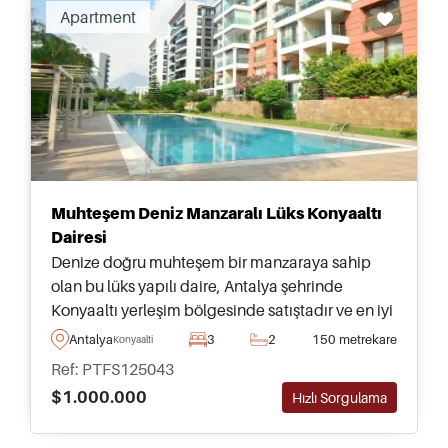
Apartment
Muhteşem Deniz Manzaralı Lüks Konyaaltı
Dairesi
Denize doğru muhteşem bir manzaraya sahip
olan bu lüks yapılı daire, Antalya şehrinde
Konyaaltı yerleşim bölgesinde satıştadır ve en iyi
tercihlerimizden biri olarak görmeniz şiddetle
Antalya
3
2
150 metrekare
Konyaalti
tavsiye edilir.
Ref: PTFS125043
$1.000.000
Hızlı Sorgulama