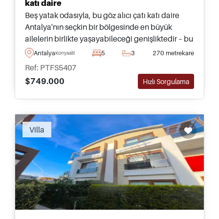
katı daire
Beş yatak odasıyla, bu göz alıcı çatı katı daire
Antalya'nın seçkin bir bölgesinde en büyük
ailelerin birlikte yaşayabileceği genişliktedir – bu
Konyaaltı konutu en yakın plaja sadece birkaç
Antalya
5
3
270 metrekare
Konyaalti
dakika uzaklıktadır.
Ref: PTFS5407
$749.000
Hızlı Sorgulama
Villa