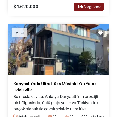
$4.620.000
Hızlı Sorgulama
Villa
Konyaaltı'nda Ultra Lüks Müstakil On Yatak
Odalı Villa
Bu müstakil villa, Antalya Konyaaltı'nın prestijli
bir bölgesinde, ünlü plaja yakın ve Türkiye'deki
birçok olanak ile çevrili şekilde ultra lüks
standartlarda inşa edilmiştir.
Antalya
10
10
900 metrekare
Konyaalti