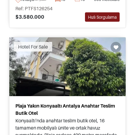
Ref: PTFS126254
$3.580.000
Hızlı Sorgulama
Hotel For Sale
Plaja Yakın Konyaaltı Antalya Anahtar Teslim
Butik Otel
Konyaaltı'nda anahtar teslim butik otel, 16
tamamen mobilyalı ünite ve ortak havuz
sunmaktadır. Plaja sadece 400 metre mesafede,