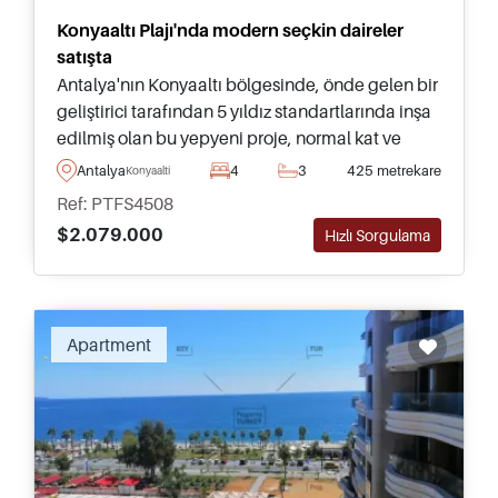
Konyaaltı Plajı'nda modern seçkin daireler
satışta
Antalya'nın Konyaaltı bölgesinde, önde gelen bir
geliştirici tarafından 5 yıldız standartlarında inşa
edilmiş olan bu yepyeni proje, normal kat ve
dubleks seçenekleriyle beş yatak odasına kadar
Antalya
4
3
425 metrekare
Konyaalti
daireler sunmaktadır.
Ref: PTFS4508
$2.079.000
Hızlı Sorgulama
Recommended
Apartment