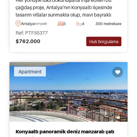
çağdaş proje, Antalya'nın Konyaaltı ilçesinde
tasarım villalar sunmakta olup, mavi bayraklı
plajlara ve olanaklara sadece beş dakikalık sürüş
Antalya
5
4
300 metrekare
Konyaalti
mesafesindedir.
Ref: PTFS5377
$762.000
Hızlı Sorgulama
Apartment
Konyaaltı panoramik deniz manzaralı çatı