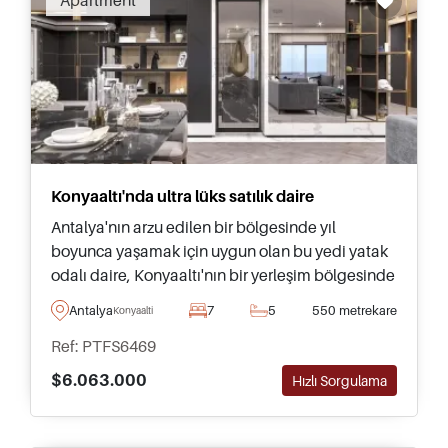
Apartment
Plajı bölgesiyle birlikte, Konyaaltı plajı sadece
Antalya'da değil, Türkiye'nin Akdeniz kıyısında
mülk almak için en çok arzu edilen yerlerden
biridir. Cazibesini anlamak zor değildir.
Konyaaltı'nda ultra lüks satılık daire
Antalya'nın arzu edilen bir bölgesinde yıl
boyunca yaşamak için uygun olan bu yedi yatak
odalı daire, Konyaaltı'nın bir yerleşim bölgesinde
yer almakta olup ünlü plaj ve denize sadece
Antalya
7
5
550 metrekare
Konyaalti
birkaç dakika uzaklıktadır.
Ref: PTFS6469
$6.063.000
Hızlı Sorgulama