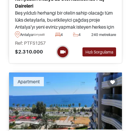
Daireleri
Beş yıldızlı herhangi bir otelin sahip olacağı tüm
lüks detaylarla, bu etkileyici çağdaş proje
Antalya'yı yeni eviniz yapmak isteyen herkes için
mükemmel bir yaşam sunmakta ve daha özelde
Antalya
4
4
240 metrekare
Konyaalti
çok yakında bulunan ünlü Konyaaltı plaj
Ref: PTFS1257
bölgesini tercih edenlere hitap etmektedir.
$2.310.000
Hızlı Sorgulama
Apartment