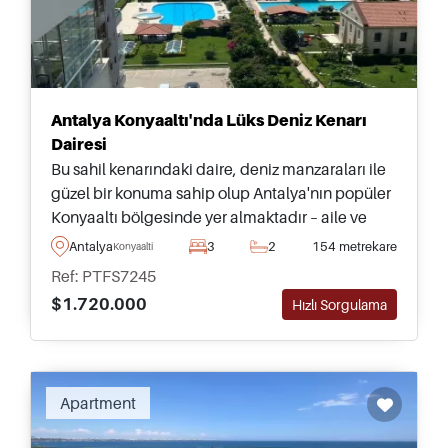
Antalya Konyaaltı'nda Lüks Deniz Kenarı
Dairesi
Bu sahil kenarındaki daire, deniz manzaraları ile
güzel bir konuma sahip olup Antalya'nın popüler
Konyaaltı bölgesinde yer almaktadır – aile ve
sevdikleri ile Türkiye'ye taşınanlar için ideal.
Antalya
3
2
154 metrekare
Konyaalti
Ref: PTFS7245
$1.720.000
Hızlı Sorgulama
Recommended
Apartment