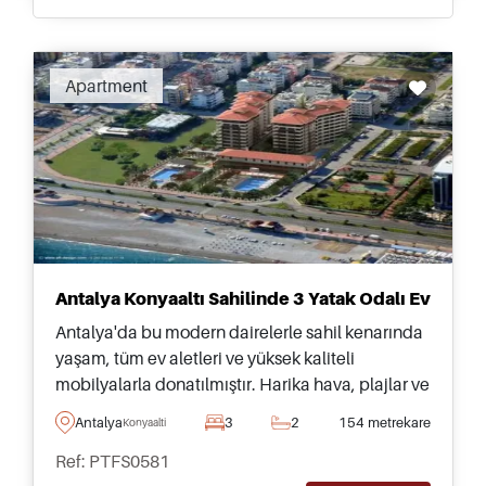
Recommended
Apartment
Antalya Konyaaltı Sahilinde 3 Yatak Odalı Ev
Antalya'da bu modern dairelerle sahil kenarında
yaşam, tüm ev aletleri ve yüksek kaliteli
mobilyalarla donatılmıştır. Harika hava, plajlar ve
şehre yakınlık arayan, Türkiye'ye taşınmayı
Antalya
3
2
154 metrekare
Konyaalti
düşünenler için şiddetle tavsiye edilir.
Ref: PTFS0581