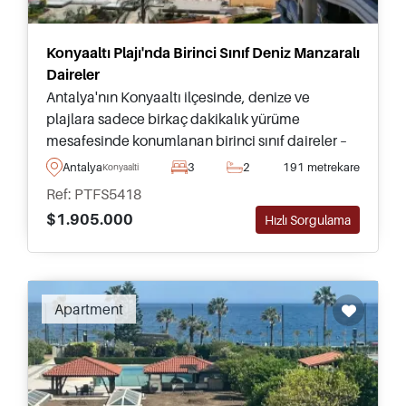
Konyaaltı Plajı'nda Birinci Sınıf Deniz Manzaralı
Daireler
Antalya'nın Konyaaltı ilçesinde, denize ve
plajlara sadece birkaç dakikalık yürüme
mesafesinde konumlanan birinci sınıf daireler –
bunlar bugün şehirde bulabileceğiniz en iyi
Antalya
3
2
191 metrekare
Konyaalti
evlerden bazılarıdır.
Ref: PTFS5418
$1.905.000
Hızlı Sorgulama
Recommended
Apartment