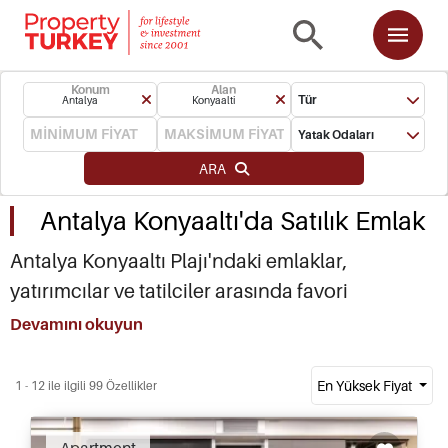
Konum
Alan
Tür
Antalya
Konyaalti
Yatak Odaları
ARA
Antalya Konyaaltı'da Satılık Emlak
Antalya Konyaaltı Plajı'ndaki emlaklar,
yatırımcılar ve tatilciler arasında favori
konumdadır. Konyaaltı Plajı'ndaki yeni yapım
Devamını okuyun
daireler sahile yakındır ve merkeze kısa bir
yolculuk mesafesinde yer alır; bu da onları
En Yüksek Fiyat
1 - 12 ile ilgili 99 Özellikler
sermaye kazancı ve yıl boyunca kira geliri
arayan kiralık yatırımcılar için ideal kılar. Lara