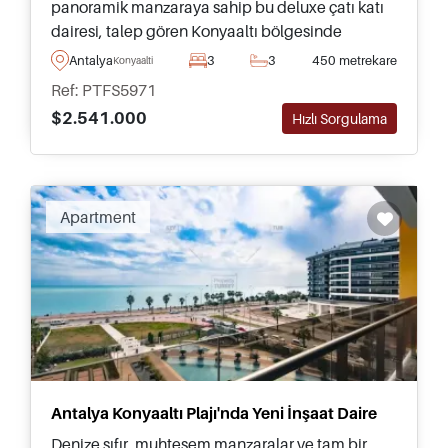
panoramik manzaraya sahip bu deluxe çatı katı
dairesi, talep gören Konyaaltı bölgesinde
satılıktır ve otel tarzı olanaklarla donatılmış 5
Antalya
3
3
450 metrekare
Konyaalti
yıldızlı bir projenin parçasıdır.
Ref: PTFS5971
$2.541.000
Hızlı Sorgulama
Apartment
Antalya Konyaaltı Plajı'nda Yeni İnşaat Daire
Denize sıfır, muhteşem manzaralar ve tam bir