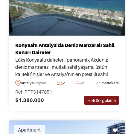
Konyaaltı Antalya'da Deniz Manzaralı Sahil
Kenarı Daireler
Lüks Konyaaltı daireleri, panoramik Akdeniz
deniz manzarası, mutlak sahil yaşamı, üstün
kaliteli finişler ve Antalya'nın en prestijli sahil
konut bölgesinde olağanüstü yatırım potansiyeli
Antalya
2
2
77 metrekare
Konyaalti
sunar.
Ref: PTFS147851
$1.386.000
Hızlı Sorgulama
Recommended
Apartment