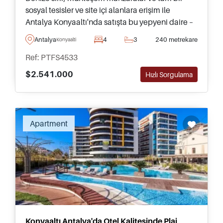
sosyal tesisler ve site içi alanlara erişim ile
Antalya Konyaaltı'nda satışta bu yepyeni daire –
bu daire tüm aile için muhteşem bir yaşam alanı
Antalya
4
3
240 metrekare
Konyaalti
olacaktır.
Ref: PTFS4533
$2.541.000
Hızlı Sorgulama
Recommended
Apartment
Konyaaltı Antalya'da Otel Kalitesinde Plaj