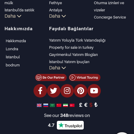
mülk
Fethiye
Oturma izinleri ve
İstanbul'da satılık
Antalya
vizeler
Daha
Daha
daire
Kalkan
Concierge Service
İstanbul Villaları
Alanya
Hakkımızda
Faydalı Bağlantılar
Bodrum Villası
Kas
Antalya'da satılık
Bursa
Yatırım Yoluyla Türk Vatandaşlığı
Hakkımızda
daire
Gocek
Property for sale in turkey
Londra
Antalya evleri
Side
Gayrimenkul Yatırım Blogları
İstanbul
Kemer
İstanbul Yatırım İpuçları
bodrum
Daha
Dalyan
PropertyTurkey TV
Izmir
İstanbul Yatırım Gayrimenkulleri
Belek
Mülkünüzü Satmak
Uygun Fiyatlı Emlaklar
Denize Sıfır Tesisler
£
€
$
₺
lüks Özellikler
Yatırım Amaçlı Gayrimenkuller
See our
348
reviews on
Tasarla ve inşa et
4.7