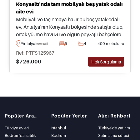
Konyaaltı'nda tam mobilyalı beş yatak odalı
aile evi
Mobilyalı ve taşınmaya hazır bu beş yatak odalı
ev, Antalya'nın Konyaaltı bölgesinde satışta olup,
ortak yüzme havuzu ve olgun peyzajlı bahçelere
erişim sunmaktadır – aile ile yıl boyu yaşama için
Antalya
5
4
400 metrekare
Konyaalti
ideal.
Ref: PTFS125967
$726.000
Hızlı Sorgulama
Popüler Aramalar
Popüler Yerler
Alıcı Rehberi
Türkiye evleri
Istanbul
Türkiye'de yatırım
Bodrum'da satılık
Bodrum
Satın alma süreci