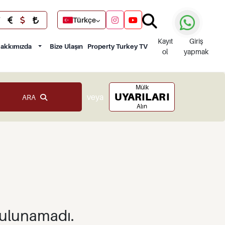
Türkçe
Kayıt
Giriş
akkımızda
Bize Ulaşın
Property Turkey TV
ol
yapmak
Mülk
UYARILARI
veya
ARA
Alın
bulunamadı.