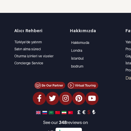
Alıcı Rehberi
Hakkımızda
Fa
Türkiye'de yatırım
Yat
Hakkımızda
Satın alma süreci
Pro
Londra
Oturma izinleri ve vizeler
Gay
İstanbul
Concierge Service
İst
bodrum
Pro
İst
D
Mü
Uyg
Den
lük
£
€
$
₺
Yat
Tas
See our
348
reviews on