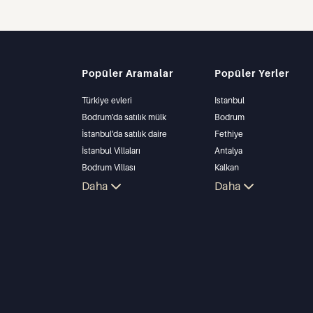
Popüler Aramalar
Popüler Yerler
Türkiye evleri
Istanbul
Bodrum'da satılık mülk
Bodrum
İstanbul'da satılık daire
Fethiye
İstanbul Villaları
Antalya
Bodrum Villası
Kalkan
Antalya'da satılık daire
Daha
Alanya
Daha
Antalya evleri
Kas
Bursa
Gocek
Side
Kemer
Dalyan
Izmir