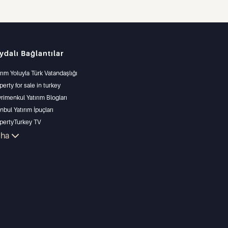
ydalı Bağlantılar
ırım Yoluyla Türk Vatandaşlığı
perty for sale in turkey
rimenkul Yatırım Blogları
anbul Yatırım İpuçları
pertyTurkey TV
anbul Yatırım Gayrimenkulleri
aha
lkünüzü Satmak
un Fiyatlı Emlaklar
ize Sıfır Tesisler
s Özellikler
ırım Amaçlı Gayrimenkuller
arla ve inşa et