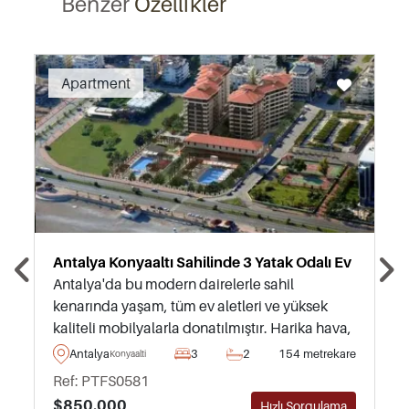
Benzer
Özellikler
Recommended
Apartment
Antalya Konyaaltı Sahilinde 3 Yatak Odalı Ev
Antalya'da bu modern dairelerle sahil
kenarında yaşam, tüm ev aletleri ve yüksek
kaliteli mobilyalarla donatılmıştır. Harika hava,
plajlar ve şehre yakınlık arayan, Türkiye'ye
Antalya
3
2
154 metrekare
Konyaalti
taşınmayı düşünenler için şiddetle tavsiye
Ref: PTFS0581
edilir.
$850.000
Hızlı Sorgulama