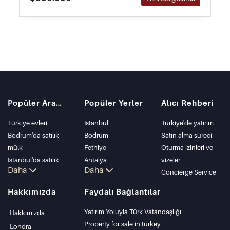
Popüler Aramalar
Popüler Yerler
Alıcı Rehberi
Türkiye evleri
Istanbul
Türkiye'de yatırım
Bodrum'da satılık
Bodrum
Satın alma süreci
mülk
Fethiye
Oturma izinleri ve
İstanbul'da satılık
Antalya
vizeler
Daha
Daha
daire
Kalkan
Concierge Service
İstanbul Villaları
Alanya
Hakkımızda
Faydalı Bağlantılar
Bodrum Villası
Kas
Antalya'da satılık
Bursa
Yatırım Yoluyla Türk Vatandaşlığı
Hakkımızda
daire
Gocek
Property for sale in turkey
Londra