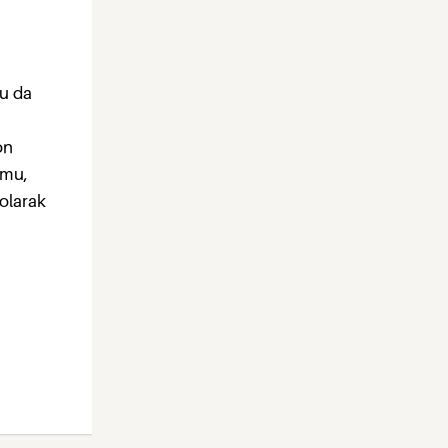
bu da
on
umu,
 olarak