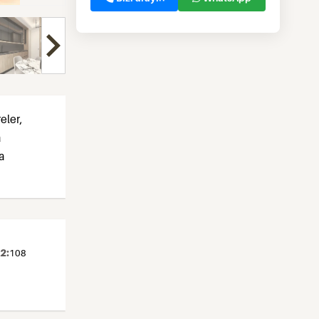
eler,
a
a
2:
108