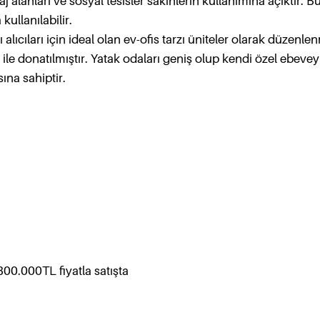
 alanları ve sosyal tesisler sakinlerin kullanımına açıktır. B
ullanılabilir.
alıcıları için ideal olan ev-ofis tarzı üniteler olarak düzenlen
ile donatılmıştır. Yatak odaları geniş olup kendi özel ebeve
na sahiptir.
00.000TL fiyatla satışta