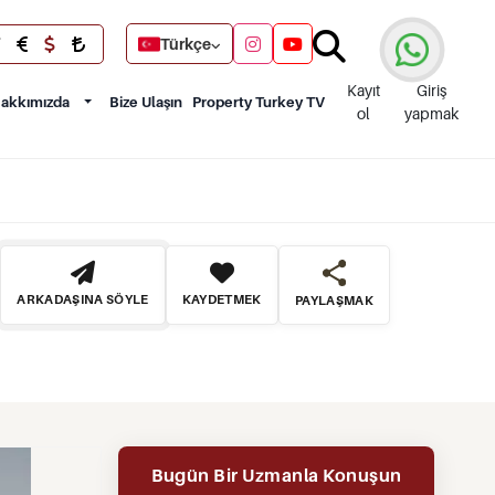
Türkçe
Kayıt
Giriş
akkımızda
Bize Ulaşın
Property Turkey TV
ol
yapmak
ARKADAŞINA SÖYLE
KAYDETMEK
PAYLAŞMAK
Bugün Bir Uzmanla Konuşun