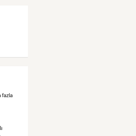
 fazla
lı