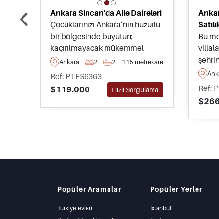
Ankara Sincan'da Aile Daireleri
Ankar
Çocuklarınızı Ankara’nın huzurlu
Satılı
bir bölgesinde büyütün;
Bu mo
kaçırılmayacak mükemmel
villal
fiyatlarla sunulan bu Sincan
şehri
Ankara
2
2
115 metrekare
dairelerinden birini bugün satın
almak
Ank
Ref: PTFS6363
alın – bu ilanlar parklar, göller ve
uygun
Ref: 
$119.000
Hızlı Sorgulama
bir hayvanat bahçesine sadece
ve ort
$266
dakikalar uzaklıktadır.
sakin
Popüler Aramalar
Popüler Yerler
Türkiye evleri
Istanbul