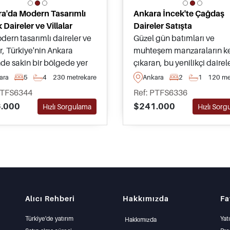
a'da Modern Tasarımlı
Ankara İncek'te Çağdaş
k Daireler ve Villalar
Daireler Satışta
dern tasarımlı daireler ve
Güzel gün batımları ve
ar, Türkiye'nin Ankara
muhteşem manzaraların ke
nde sakin bir bölgede yer
çıkaran, bu yenilikçi dairel
ta olup, aile yaşamına
Ankara'nın prestijli İncek
ara
5
4
230 metrekare
Ankara
2
1
120 me
 kapsamlı sosyal tesisler
ilçesinde satışta olup, altı 
PTFS6344
Ref: PTFS6336
ak kullanım alanları ile
odasına kadar olan
.000
$241.000
Hızlı Sorgulama
Hızlı Sor
lere sunulmaktadır.
büyüklüklerde alıcılar için
mevcuttur.
Alıcı Rehberi
Hakkımızda
Fa
Türkiye'de yatırım
Yat
Hakkımızda