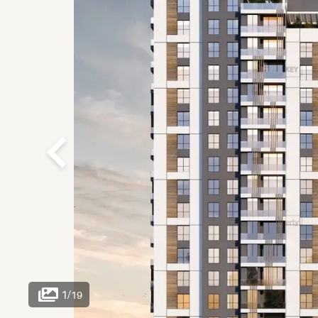
1
/
19