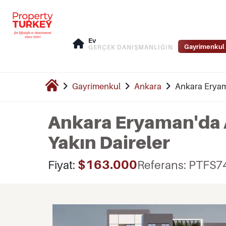
Ev
Gayrimenkul 
GERÇEK DANIŞMANLIĞIN
Gayrimenkul
Ankara
Ankara Eryam
Ankara Eryaman'da A
Yakın Daireler
$163.000
Fiyat:
Referans: PTFS7