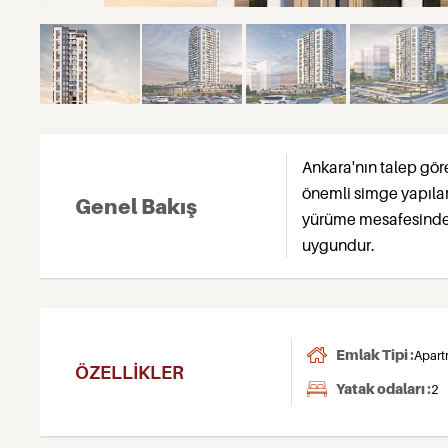
Ankara'nın talep gö
önemli simge yapılar
Genel Bakış
yürüme mesafesindedi
uygundur.
Emlak Tipi :
Apart
ÖZELLIKLER
Yatak odaları :
2