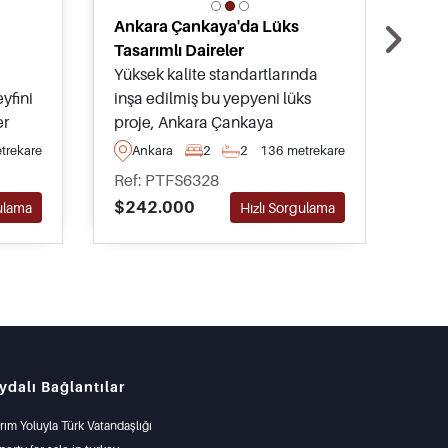
Ankara Çankaya'da Lüks
Kaps
Tasarımlı Daireler
Çank
Yüksek kalite standartlarında
Tüm 
yfini
inşa edilmiş bu yepyeni lüks
proj
er
proje, Ankara Çankaya
inşa
bölgesinde satışa sunulan
Çank
trekare
Ankara
2
2
136 metrekare
A
yatak
daireler sunmakta olup tüm
daire
Ref: PTFS6328
Ref
günlük ihtiyaç ve olanaklara
tip 
$242.000
$31
gulama
Hızlı Sorgulama
sadece birkaç dakika
aras
uzaklıktadır.
ydalı Bağlantılar
ırım Yoluyla Türk Vatandaşlığı