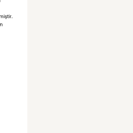
u
miştir.
yn