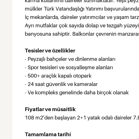
karma kullanımlı daireler sunmaktadır. Yeşil peyzaj
mülkler Türk Vatandaşlığı Yatırımı başvurularında k
İç mekanlarda, daireler yatırımcılar ve yaşam tarzı 
Ayrı mutfaklar çok sayıda dolap ve tezgah yüzeyi 
banyosuna sahiptir. Balkonlar çevrenin manzarası
Tesisler ve özellikler
- Peyzajlı bahçeler ve dinlenme alanları
- Spor tesisleri ve sosyalleşme alanları
- 500+ araçlık kapalı otopark
- 24 saat güvenlik ve kameralar
- Ve kompleks genelinde daha birçok olanak
Fiyatlar ve müsaitlik
108 m2’den başlayan 2+1 yatak odalı daireler 7.8
Tamamlama tarihi