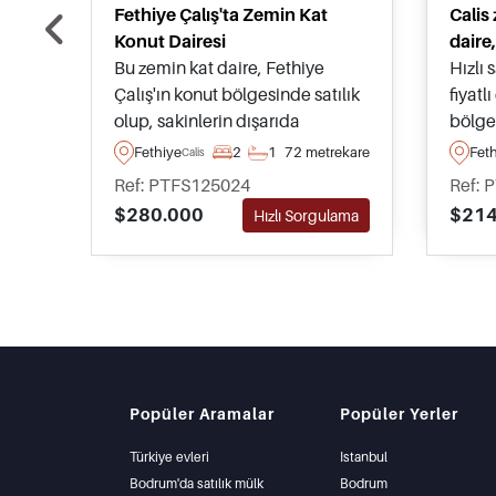
Fethiye Çalış'ta Zemin Kat
Calis
Konut Dairesi
daire
Bu zemin kat daire, Fethiye
Hızlı 
Çalış'ın konut bölgesinde satılık
fiyatl
olup, sakinlerin dışarıda
bölge
dinlenebileceği devasa yüzme
içind
Fethiye
2
1
72 metrekare
Fet
Calis
havuzu ve yeşil peyzajlı bahçeler
mobil
Ref: PTFS125024
Ref: 
sunan mükemmel bir
alınab
$280.000
$214
Hızlı Sorgulama
kompleksin parçasıdır.
ortam
planla
Popüler Aramalar
Popüler Yerler
Türkiye evleri
Istanbul
Bodrum'da satılık mülk
Bodrum