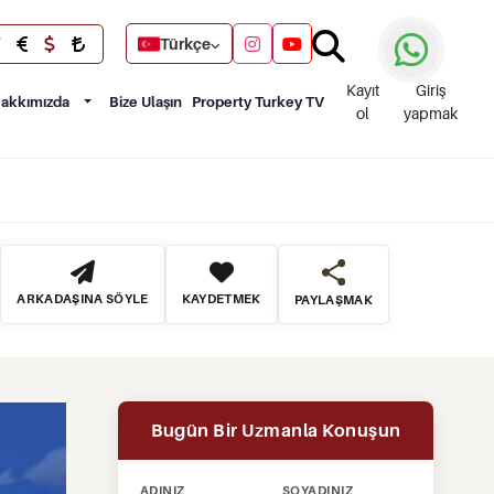
Türkçe
Kayıt
Giriş
akkımızda
Bize Ulaşın
Property Turkey TV
ol
yapmak
ARKADAŞINA SÖYLE
KAYDETMEK
PAYLAŞMAK
Bugün Bir Uzmanla Konuşun
ADINIZ
SOYADINIZ