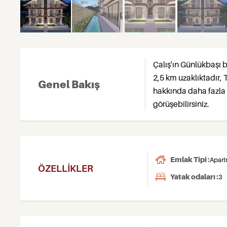
Çalış'ın Günlükbaşı 
2,5 km uzaklıktadır, 
Genel Bakış
hakkında daha fazla 
görüşebilirsiniz.
Emlak Tipi :
Apart
ÖZELLIKLER
Yatak odaları :
3