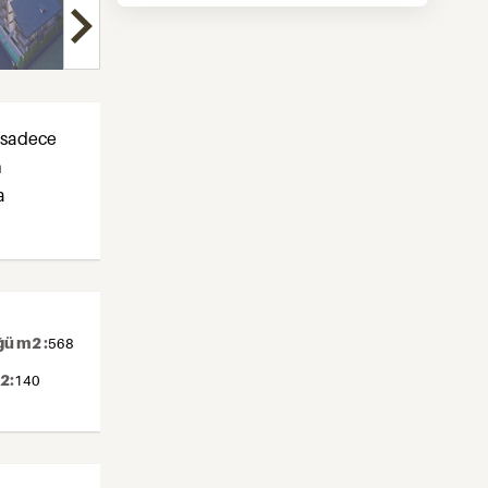
a sadece
m
a
ü m2 :
568
2:
140