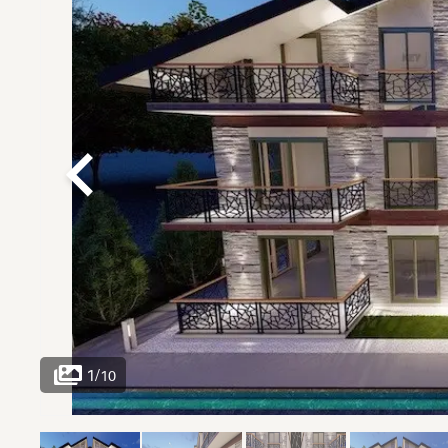
1
/
10