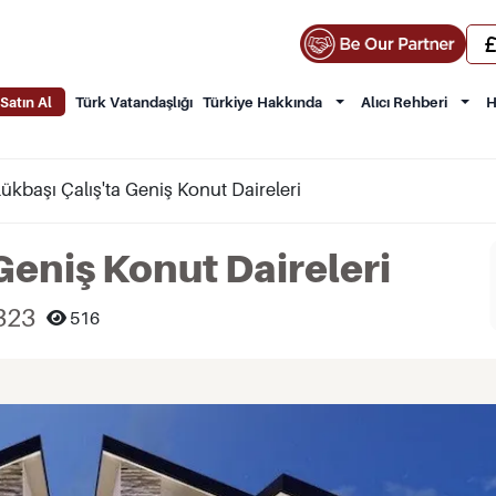
Satın Al
Türk Vatandaşlığı
Türkiye Hakkında
Alıcı Rehberi
H
ükbaşı Çalış'ta Geniş Konut Daireleri
Geniş Konut Daireleri
323
516