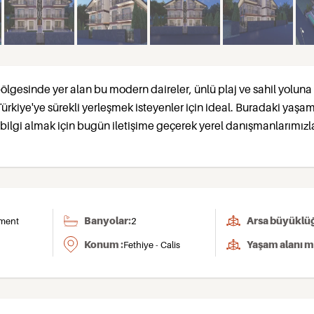
bölgesinde yer alan bu modern daireler, ünlü plaj ve sahil yolun
Türkiye'ye sürekli yerleşmek isteyenler için ideal. Buradaki yaşa
bilgi almak için bugün iletişime geçerek yerel danışmanlarımızl
Banyolar:
Arsa büyüklüğ
ment
2
Konum :
Yaşam alanı m
Fethiye - Calis