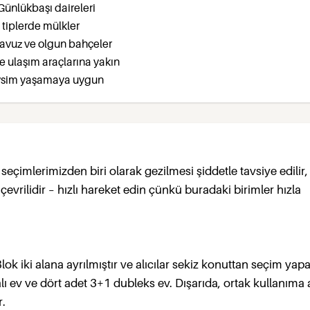
ı Günlükbaşı daireleri
i tiplerde mülkler
 havuz ve olgun bahçeler
ve ulaşım araçlarına yakın
evsim yaşamaya uygun
eçimlerimizden biri olarak gezilmesi şiddetle tavsiye edilir,
çevrilidir – hızlı hareket edin çünkü buradaki birimler hızla
k iki alana ayrılmıştır ve alıcılar sekiz konuttan seçim yapab
alı ev ve dört adet 3+1 dubleks ev. Dışarıda, ortak kullanıma 
r.