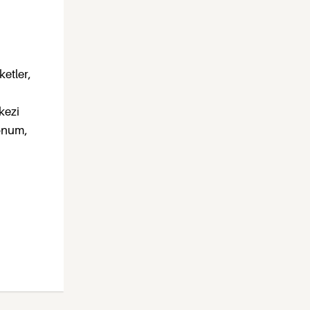
etler,
kezi
Konum,