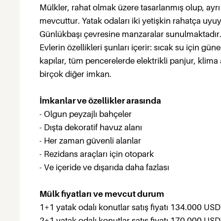
Mülkler, rahat olmak üzere tasarlanmış olup, ayrı
mevcuttur. Yatak odaları iki yetişkin rahatça uyu
Günlükbaşı çevresine manzaralar sunulmaktadır
Evlerin özellikleri şunları içerir: sıcak su için g
kapılar, tüm pencerelerde elektrikli panjur, klima
birçok diğer imkan.
İmkanlar ve özellikler arasında
- Olgun peyzajlı bahçeler
- Dışta dekoratif havuz alanı
- Her zaman güvenli alanlar
- Rezidans araçları için otopark
- Ve içeride ve dışarıda daha fazlası
Mülk fiyatları ve mevcut durum
1+1 yatak odalı konutlar satış fiyatı 134.000 USD
2+1 yatak odalı konutlar satış fiyatı 170.000 USD