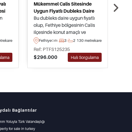
alı
Mükemmel Calis Sitesinde
Çalı
esi
Uygun Fiyatlı Dubleks Daire
dair
an
Bu dubleks daire uygun fiyatlı
Yıl 
olup, Fethiye bölgesinin Calis
değe
ilçesinde konut amaçlı ve
suna
oldukça tercih edilen bir
bölg
trekare
Fethiye
3
2
130 metrekare
Fe
Calis
uygun
bölgede konumlanmıştır –
yer 
Ref: PTFS125235
Ref
bugün tamamen mobilyalı
ihti
$296.000
$40
gulama
Hızlı Sorgulama
nca
olarak pazarda olup, alıcıların
sade
taşınmaya hazırdır.
mesa
ydalı Bağlantılar
ırım Yoluyla Türk Vatandaşlığı
perty for sale in turkey