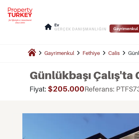
Ev
Gayrimenkul 
GERÇEK DANIŞMANLIĞIN
Gayrimenkul
Fethiye
Calis
Günl
Günlükbaşı Çalış'ta 
$205.000
Fiyat:
Referans: PTFS7