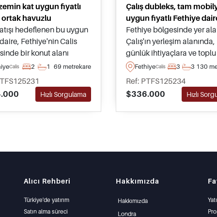
 zemin kat uygun fiyatlı
Çalış dubleks, tam mobily
, ortak havuzlu
uygun fiyatlı Fethiye dair
satışı hedeflenen bu uygun
Fethiye bölgesinde yer al
ı daire, Fethiye'nin Calis
Çalış'ın yerleşim alanında,
sinde bir konut alanı
günlük ihtiyaçlara ve toplu
e yer almakta olup kısmen
taşımaya kısa yürüme
hiye
2
1
69 metrekare
Fethiye
3
3
130 me
Calis
Calis
yalı olarak bugün satın
mesafesinde bulunan bu 
PTFS125231
Ref: PTFS125234
ilir – Türkiye'nin güneşli
fiyatlı dubleks daireyi satın
.000
$336.000
Hızlı Sorgulama
Hızlı Sor
larında emeklilik
alarak Türkiye'de yıl boyu
yanlar için ideal.
yaşayabilirsiniz.
Alıcı Rehberi
Hakkımızda
Fa
Türkiye'de yatırım
Yat
Hakkımızda
Satın alma süreci
Pro
Londra