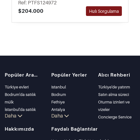
Ref: PTFS124972
$204.000
Hızlı Sorgulama
Popüler Aramalar
Popüler Yerler
Alıcı Rehberi
Türkiye evleri
Istanbul
Türkiye'de yatırım
Bodrum'da satılık
Bodrum
Satın alma süreci
mülk
Fethiye
Oturma izinleri ve
İstanbul'da satılık
Antalya
vizeler
Daha
Daha
daire
Kalkan
Concierge Service
İstanbul Villaları
Alanya
Hakkımızda
Faydalı Bağlantılar
Bodrum Villası
Kas
Antalya'da satılık
Bursa