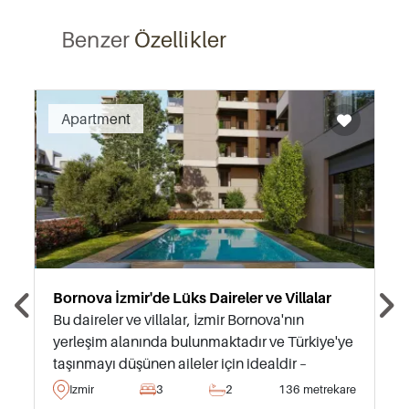
Benzer
Özellikler
Recommended
Apartment
Bornova İzmir'de Lüks Daireler ve Villalar
Bu daireler ve villalar, İzmir Bornova'nın
yerleşim alanında bulunmaktadır ve Türkiye'ye
taşınmayı düşünen aileler için idealdir –
ihtiyaçlar ve ulaşım seçeneklerine sadece
Izmir
3
2
136 metrekare
birkaç dakika uzaklıktadır.