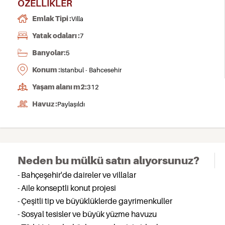
ÖZELLIKLER
Emlak Tipi :
Villa
Yatak odaları :
7
Banyolar:
5
Konum :
Istanbul - Bahcesehir
Yaşam alanı m2:
312
Havuz :
Paylaşıldı
Neden bu mülkü satın alıyorsunuz?
- Bahçeşehir'de daireler ve villalar
- Aile konseptli konut projesi
- Çeşitli tip ve büyüklüklerde gayrimenkuller
- Sosyal tesisler ve büyük yüzme havuzu