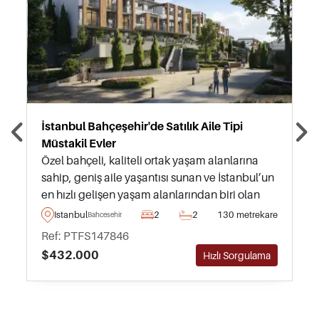
İstanbul Bahçeşehir'de Satılık Aile Tipi
Müstakil Evler
Özel bahçeli, kaliteli ortak yaşam alanlarına
sahip, geniş aile yaşantısı sunan ve İstanbul’un
en hızlı gelişen yaşam alanlarından biri olan
Bahçeşehir’de modern müstakil evler.
Istanbul
2
2
130 metrekare
Bahcesehir
Ref: PTFS147846
$432.000
Hızlı Sorgulama