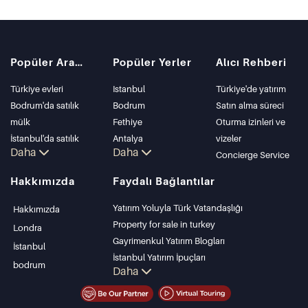
Popüler Aramalar
Popüler Yerler
Alıcı Rehberi
Türkiye evleri
Istanbul
Türkiye'de yatırım
Bodrum'da satılık
Bodrum
Satın alma süreci
mülk
Fethiye
Oturma izinleri ve
İstanbul'da satılık
Antalya
vizeler
Daha
Daha
daire
Kalkan
Concierge Service
İstanbul Villaları
Alanya
Hakkımızda
Faydalı Bağlantılar
Bodrum Villası
Kas
Antalya'da satılık
Bursa
Yatırım Yoluyla Türk Vatandaşlığı
Hakkımızda
daire
Gocek
Property for sale in turkey
Londra
Antalya evleri
Side
Gayrimenkul Yatırım Blogları
İstanbul
Kemer
İstanbul Yatırım İpuçları
bodrum
Daha
Dalyan
PropertyTurkey TV
Izmir
İstanbul Yatırım Gayrimenkulleri
Belek
Mülkünüzü Satmak