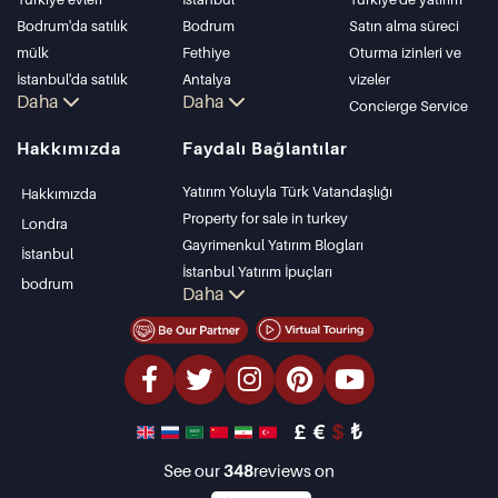
Bodrum'da satılık
Bodrum
Satın alma süreci
mülk
Fethiye
Oturma izinleri ve
İstanbul'da satılık
Antalya
vizeler
Daha
Daha
daire
Kalkan
Concierge Service
İstanbul Villaları
Alanya
Hakkımızda
Faydalı Bağlantılar
Bodrum Villası
Kas
Antalya'da satılık
Bursa
Yatırım Yoluyla Türk Vatandaşlığı
Hakkımızda
daire
Gocek
Property for sale in turkey
Londra
Antalya evleri
Side
Gayrimenkul Yatırım Blogları
İstanbul
Kemer
İstanbul Yatırım İpuçları
bodrum
Daha
Dalyan
PropertyTurkey TV
Izmir
İstanbul Yatırım Gayrimenkulleri
Belek
Mülkünüzü Satmak
Uygun Fiyatlı Emlaklar
Denize Sıfır Tesisler
£
€
$
₺
lüks Özellikler
Yatırım Amaçlı Gayrimenkuller
See our
348
reviews on
Tasarla ve inşa et