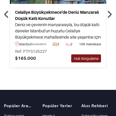
Celaliye Büyükçekmece'de Deniz Manzaralı
Düşük Katlı Konutlar
Deniz ve çevrenin manzarasıyla, bu düşük katlı
daireler İstanbul'un huzurlu Celaliye
Büyükçekmece mahallesinde aile yaşantısı için
mükemmeldir – kaçırılmaması gereken bir
Istanbul
2
2
106 metrekare
Buyukcekmece
fırsattır.
Ref: PTFS125227
$165.000
Hızlı Sorgulama
Popüler Aramalar
Popüler Yerler
Alıcı Rehberi
Türkiye evleri
Istanbul
Türkiye'de yatırım