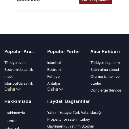
Popüler Aramalar
Popüler Yerler
Alıcı Rehberi
Türkiye evleri
Istanbul
Türkiye'de yatırım
Bodrum'da satılık
Bodrum
Satın alma süreci
mülk
Fethiye
Oturma izinleri ve
İstanbul'da satılık
Antalya
vizeler
Daha
Daha
daire
Kalkan
Concierge Service
İstanbul Villaları
Alanya
Hakkımızda
Faydalı Bağlantılar
Bodrum Villası
Kas
Antalya'da satılık
Bursa
Yatırım Yoluyla Türk Vatandaşlığı
Hakkımızda
daire
Gocek
Property for sale in turkey
Londra
Antalya evleri
Side
Gayrimenkul Yatırım Blogları
İstanbul