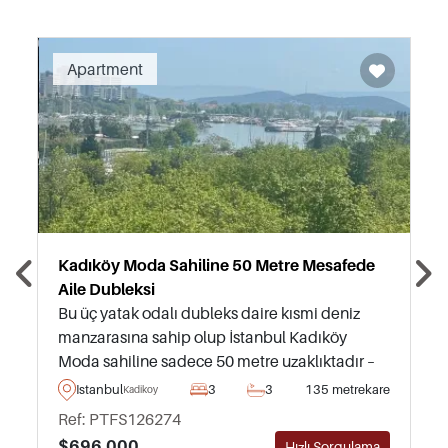
Recommended
Apartment
Kadıköy Moda Sahiline 50 Metre Mesafede
Aile Dubleksi
Bu üç yatak odalı dubleks daire kısmi deniz
manzarasına sahip olup İstanbul Kadıköy
Moda sahiline sadece 50 metre uzaklıktadır –
aile yaşamı için uygun olup kesinlikle
Istanbul
3
3
135 metrekare
Kadikoy
görülmesi tavsiye edilir.
Ref: PTFS126274
$696.000
Hızlı Sorgulama