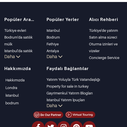
Popüler Aramalar
Popüler Yerler
Alıcı Rehberi
Türkiye evleri
Istanbul
Türkiye'de yatırım
Bodrum'da satılık
Bodrum
Satın alma süreci
mülk
Fethiye
Oturma izinleri ve
İstanbul'da satılık
Antalya
vizeler
Daha
Daha
daire
Kalkan
Concierge Service
İstanbul Villaları
Alanya
Hakkımızda
Faydalı Bağlantılar
Bodrum Villası
Kas
Antalya'da satılık
Bursa
Yatırım Yoluyla Türk Vatandaşlığı
Hakkımızda
daire
Gocek
Property for sale in turkey
Londra
Antalya evleri
Side
Gayrimenkul Yatırım Blogları
İstanbul
Kemer
İstanbul Yatırım İpuçları
bodrum
Daha
Dalyan
PropertyTurkey TV
Izmir
İstanbul Yatırım Gayrimenkulleri
Belek
Mülkünüzü Satmak
Uygun Fiyatlı Emlaklar