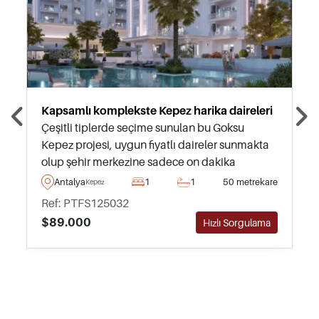
Kapsamlı komplekste Kepez harika daireleri
Çeşitli tiplerde seçime sunulan bu Goksu
Kepez projesi, uygun fiyatlı daireler sunmakta
olup şehir merkezine sadece on dakika
mesafededir – daha fazla bilgi almak için yerel
Antalya
1
1
50 metrekare
Kepez
danışmanlarımızla iletişime geçin.
Ref: PTFS125032
$89.000
Hızlı Sorgulama