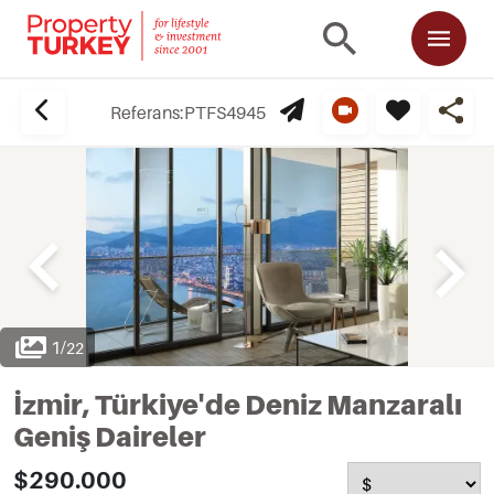
Referans:
PTFS4945
1
/
22
İzmir, Türkiye'de Deniz Manzaralı
Geniş Daireler
$290.000