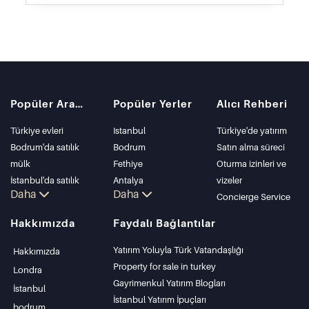
Popüler Aramalar
Popüler Yerler
Alıcı Rehberi
Türkiye evleri
Istanbul
Türkiye'de yatırım
Bodrum'da satılık
Bodrum
Satın alma süreci
mülk
Fethiye
Oturma izinleri ve
İstanbul'da satılık
Antalya
vizeler
Daha
Daha
daire
Kalkan
Concierge Service
İstanbul Villaları
Alanya
Hakkımızda
Faydalı Bağlantılar
Bodrum Villası
Kas
Antalya'da satılık
Bursa
Yatırım Yoluyla Türk Vatandaşlığı
Hakkımızda
daire
Gocek
Property for sale in turkey
Londra
Antalya evleri
Side
Gayrimenkul Yatırım Blogları
İstanbul
Kemer
İstanbul Yatırım İpuçları
bodrum