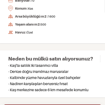
Banyolar:
10
Konum :
Kas
Arsa büyüklüğü m2 :
1600
Yaşam alanı m2:
500
Havuz :
Özel
Neden bu mülkü satın alıyorsunuz?
- Kaş'ta satılık iki tasarımcı villa
- Denize doğru inanılmaz manzaralar
- Kalbinde yüzme havuzlarıyla özel bahçeler
- Nadiren karşılaşılan benzersiz fırsat
- Kaş merkezine sadece 6 km mesafede konumlu