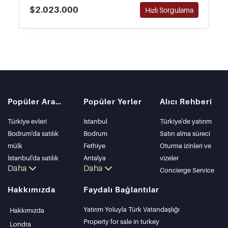
$2.023.000
Hızlı Sorgulama
Popüler Aramalar
Popüler Yerler
Alıcı Rehberi
Türkiye evleri
Istanbul
Türkiye'de yatırım
Bodrum'da satılık
Bodrum
Satın alma süreci
mülk
Fethiye
Oturma izinleri ve
İstanbul'da satılık
Antalya
vizeler
Daha
Daha
daire
Kalkan
Concierge Service
İstanbul Villaları
Alanya
Hakkımızda
Faydalı Bağlantılar
Bodrum Villası
Kas
Antalya'da satılık
Bursa
Yatırım Yoluyla Türk Vatandaşlığı
Hakkımızda
daire
Gocek
Property for sale in turkey
Londra