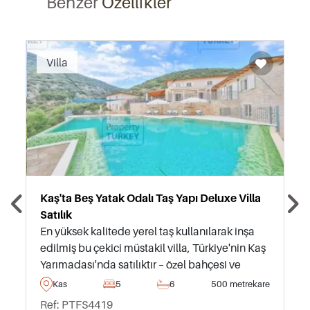
Benzer
Özellikler
Recommended
Villa
Kaş'ta Beş Yatak Odalı Taş Yapı Deluxe Villa
Satılık
En yüksek kalitede yerel taş kullanılarak inşa
edilmiş bu çekici müstakil villa, Türkiye'nin Kaş
Yarımadası'nda satılıktır – özel bahçesi ve
yüzme havuzundan deniz manzarasının tadını
Kas
5
6
500 metrekare
çıkarabilirsiniz.
Ref: PTFS4419