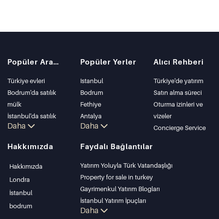
Popüler Aramalar
Popüler Yerler
Alıcı Rehberi
Türkiye evleri
Istanbul
Türkiye'de yatırım
Bodrum'da satılık
Bodrum
Satın alma süreci
mülk
Fethiye
Oturma izinleri ve
İstanbul'da satılık
Antalya
vizeler
Daha
Daha
daire
Kalkan
Concierge Service
İstanbul Villaları
Alanya
Hakkımızda
Faydalı Bağlantılar
Bodrum Villası
Kas
Antalya'da satılık
Bursa
Yatırım Yoluyla Türk Vatandaşlığı
Hakkımızda
daire
Gocek
Property for sale in turkey
Londra
Antalya evleri
Side
Gayrimenkul Yatırım Blogları
İstanbul
Kemer
İstanbul Yatırım İpuçları
bodrum
Daha
Dalyan
PropertyTurkey TV