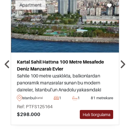
Apartment
Kartal Sahil Hattına 100 Metre Mesafede
Deniz Manzaralı Evler
Sahile 100 metre uzaklıkta, balkonlardan
panoramik manzaralar sunan bu modern
daireler, İstanbul'un Anadolu yakasındaki
Kartal'da satılıktır ve tam kapsamlı sosyal
Istanbul
1
1
81 metrekare
Kartal
olanaklara erişim sağlamaktadır.
Ref: PTFS125164
$298.000
Hızlı Sorgulama