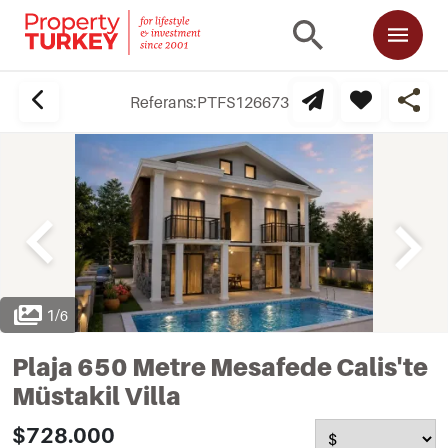
Referans:
PTFS126673
1
/
6
Plaja 650 Metre Mesafede Calis'te
Müstakil Villa
$728.000