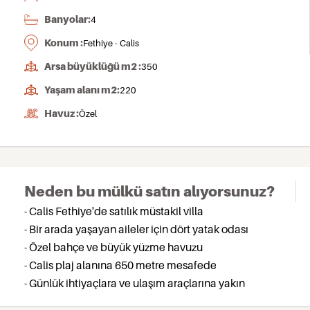
Banyolar:
4
Konum :
Fethiye - Calis
Arsa büyüklüğü m2 :
350
Yaşam alanı m2:
220
Havuz :
Özel
Neden bu mülkü satın alıyorsunuz?
- Calis Fethiye'de satılık müstakil villa
- Bir arada yaşayan aileler için dört yatak odası
- Özel bahçe ve büyük yüzme havuzu
- Calis plaj alanına 650 metre mesafede
- Günlük ihtiyaçlara ve ulaşım araçlarına yakın