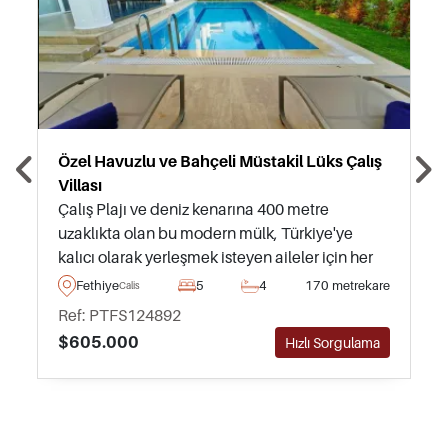
Özel Havuzlu ve Bahçeli Müstakil Lüks Çalış
Villası
Çalış Plajı ve deniz kenarına 400 metre
uzaklıkta olan bu modern mülk, Türkiye'ye
kalıcı olarak yerleşmek isteyen aileler için her
şeyi içinde barındırmakta olup, mobilyalı
Fethiye
5
4
170 metrekare
Calis
olarak satışta ve taşınmaya hazırdır.
Ref: PTFS124892
$605.000
Hızlı Sorgulama