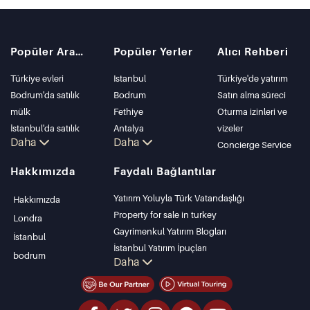
Popüler Aramalar
Popüler Yerler
Alıcı Rehberi
Türkiye evleri
Istanbul
Türkiye'de yatırım
Bodrum'da satılık
Bodrum
Satın alma süreci
mülk
Fethiye
Oturma izinleri ve
İstanbul'da satılık
Antalya
vizeler
Daha
Daha
daire
Kalkan
Concierge Service
İstanbul Villaları
Alanya
Hakkımızda
Faydalı Bağlantılar
Bodrum Villası
Kas
Antalya'da satılık
Bursa
Yatırım Yoluyla Türk Vatandaşlığı
Hakkımızda
daire
Gocek
Property for sale in turkey
Londra
Antalya evleri
Side
Gayrimenkul Yatırım Blogları
İstanbul
Kemer
İstanbul Yatırım İpuçları
bodrum
Daha
Dalyan
PropertyTurkey TV
Izmir
İstanbul Yatırım Gayrimenkulleri
Belek
Mülkünüzü Satmak