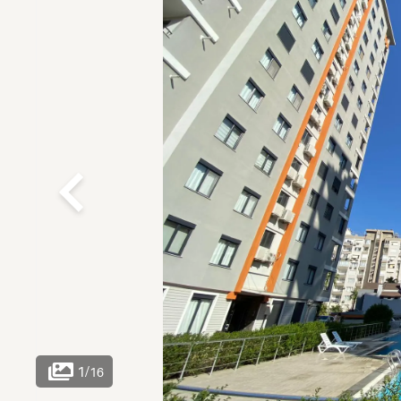
1
/
16