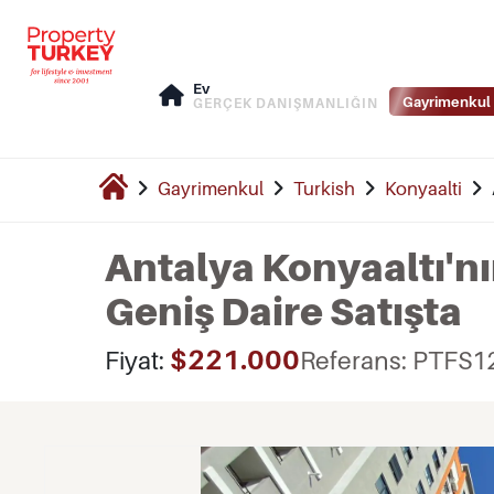
Ev
Gayrimenkul 
GERÇEK DANIŞMANLIĞIN
Gayrimenkul
Turkish
Konyaalti
Antalya Konyaaltı'nı
Geniş Daire Satışta
$221.000
Fiyat:
Referans: PTFS1