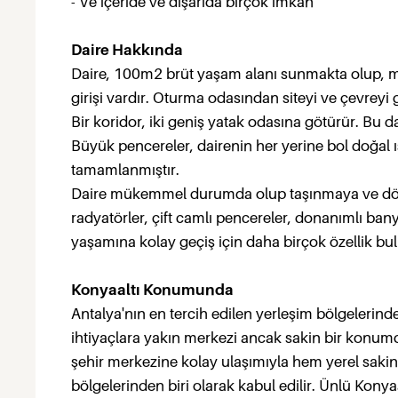
- Ve içeride ve dışarıda birçok imkan
Daire Hakkında
Daire, 100m2 brüt yaşam alanı sunmakta olup, mut
girişi vardır. Oturma odasından siteyi ve çevreyi
Bir koridor, iki geniş yatak odasına götürür. Bu daire
Büyük pencereler, dairenin her yerine bol doğal ış
tamamlanmıştır.
Daire mükemmel durumda olup taşınmaya ve döşenm
radyatörler, çift camlı pencereler, donanımlı ban
yaşamına kolay geçiş için daha birçok özellik bu
Konyaaltı Konumunda
Antalya'nın en tercih edilen yerleşim bölgelerinde
ihtiyaçlara yakın merkezi ancak sakin bir konumda
şehir merkezine kolay ulaşımıyla hem yerel sakinl
bölgelerinden biri olarak kabul edilir. Ünlü Konyaa