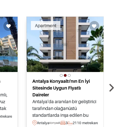
ended
Recommended
Apartment
Ap
m
Antalya Konyaaltı'nın En İyi
Hur
Sitesinde Uygun Fiyatlı
İkin
mlı,
Daireler
Bu g
vuz
Antalya'da aranılan bir geliştirici
Hur
rtak
tarafından olağanüstü
konu
işe ve
standartlarda inşa edilen bu
Kony
trekare
An
mel
geniş konutlar, Konyaaltı
ihti
Antalya
3
2
110 metrekare
Konyaalti
Ref