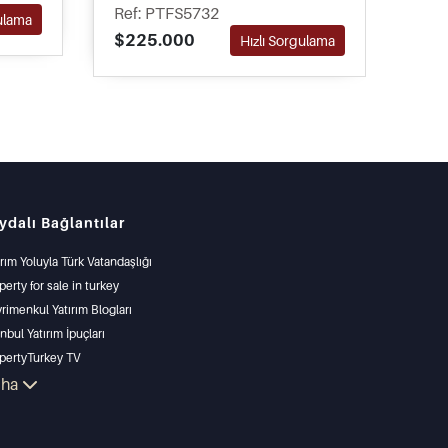
yerleşim bölgesinde satışta olup
mes
Ref: PTFS5732
$23
gulama
yüzme havuzu ve bahçeler dahil
hakk
$225.000
Hızlı Sorgulama
çeşitli site içi olanaklara erişim
bugü
sunmaktadır.
ydalı Bağlantılar
ırım Yoluyla Türk Vatandaşlığı
perty for sale in turkey
rimenkul Yatırım Blogları
anbul Yatırım İpuçları
pertyTurkey TV
anbul Yatırım Gayrimenkulleri
aha
lkünüzü Satmak
un Fiyatlı Emlaklar