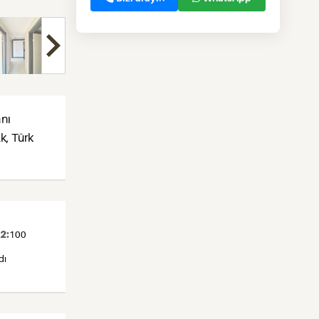
anı
k, Türk
2:
100
dı