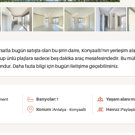
rsatla bugün satışta olan bu şirin daire, Konyaaltı'nın yerleşim al
lup ünlü plajlara sadece beş dakika araç mesafesindedir. Bu mül
ndur. Daha fazla bilgi için bugün iletişime geçebilirsiniz.
Banyolar:
Yaşam alanı m
ment
1
Konum :
Havuz :
Antalya - Konyaalti
Paylaşıl