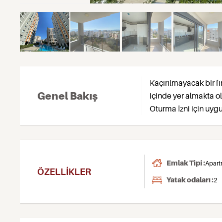
Kaçırılmayacak bir fı
Genel Bakış
içinde yer almakta o
Oturma İzni için uygu
Emlak Tipi :
Apart
ÖZELLIKLER
Yatak odaları :
2