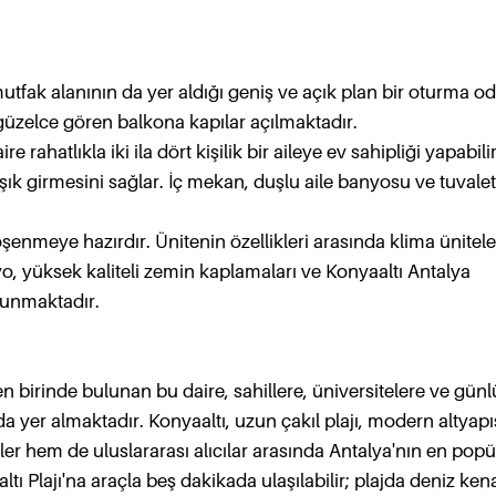
fak alanının da yer aldığı geniş ve açık plan bir oturma o
 güzelce gören balkona kapılar açılmaktadır.
 rahatlıkla iki ila dört kişilik bir aileye ev sahipliği yapabilir
ık girmesini sağlar. İç mekan, duşlu aile banyosu ve tuvalet 
eye hazırdır. Ünitenin özellikleri arasında klima üniteler
yo, yüksek kaliteli zemin kaplamaları ve Konyaaltı Antalya
lunmaktadır.
n birinde bulunan bu daire, sahillere, üniversitelere ve gün
 yer almaktadır. Konyaaltı, uzun çakıl plajı, modern altyapı
er hem de uluslararası alıcılar arasında Antalya'nın en popü
ltı Plajı'na araçla beş dakikada ulaşılabilir; plajda deniz kena