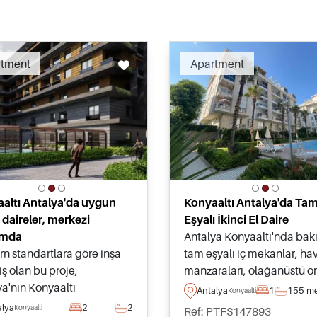
Recommended
Recomm
rtment
Apartment
altı Antalya'da uygun
Konyaaltı Antalya'da Ta
ı daireler, merkezi
Eşyalı İkinci El Daire
mda
Antalya Konyaaltı'nda bakı
n standartlara göre inşa
tam eşyalı iç mekanlar, ha
ş olan bu proje,
manzaraları, olağanüstü o
ya'nın Konyaaltı
tesisler ve plajlara, alışver
Antalya
1
1
55 me
Konyaalti
sinde daireler sunmakta
günlük olanaklara mükem
alya
2
2
Konyaalti
Ref: PTFS147893