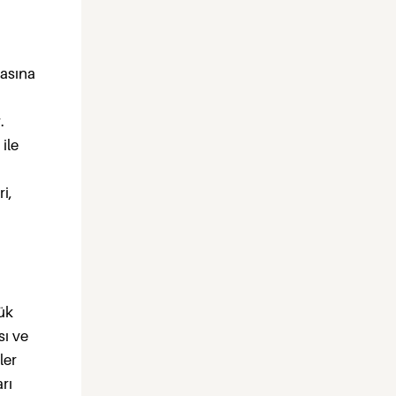
dasına
.
ile
i,
lük
sı ve
ler
rı