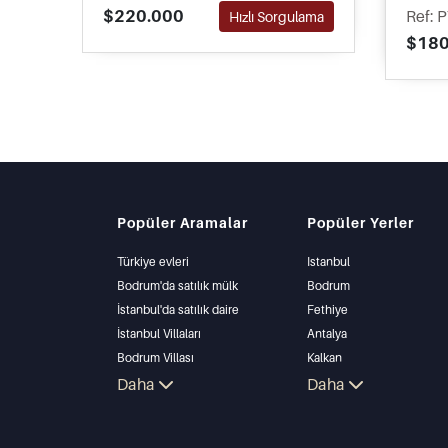
bahçeleri olan mükemmel bir
ve sak
Ref: 
$220.000
Hızlı Sorgulama
sitede yer almaktadır.
vakit
$180
havuz
Popüler Aramalar
Popüler Yerler
Türkiye evleri
Istanbul
Bodrum'da satılık mülk
Bodrum
İstanbul'da satılık daire
Fethiye
İstanbul Villaları
Antalya
Bodrum Villası
Kalkan
Antalya'da satılık daire
Daha
Alanya
Daha
Antalya evleri
Kas
Bursa