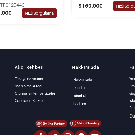
inlerin dinlenip günlük
erişim sunan daire.
PTFS125443
$160.000
Hızlı Sor
 geçirebileceği ortak yüzme
.000
Hızlı Sorgulama
u ve bahçelere sahiptir.
Alıcı Rehberi
Hakkımızda
Fa
Türkiye'de yatırım
Yat
Hakkımızda
Satın alma süreci
Pro
Londra
Oturma izinleri ve vizeler
Gay
İstanbul
Concierge Service
İst
bodrum
Pro
İst
D
Mü
Uyg