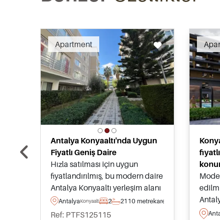
Recommended
Apartment
Apa
Antalya Konyaaltı'nda Uygun
Konya
Fiyatlı Geniş Daire
fiyatl
Hızla satılması için uygun
konu
fiyatlandırılmış, bu modern daire
Moder
Antalya Konyaaltı yerleşim alanı
edilmi
içinde yer almakta olup, ortak
Antal
Antalya
2
2
110 metrekare
Konyaalti
yüzme havuzu ve yeşil peyzajlı
bölge
Ant
Ref: PTFS125115