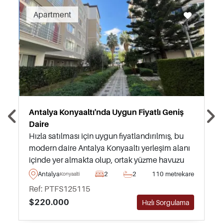
Recommended
Apartment
Antalya Konyaaltı'nda Uygun Fiyatlı Geniş
Daire
Hızla satılması için uygun fiyatlandırılmış, bu
modern daire Antalya Konyaaltı yerleşim alanı
içinde yer almakta olup, ortak yüzme havuzu
ve yeşil peyzajlı bahçeleri olan mükemmel bir
Antalya
2
2
110 metrekare
Konyaalti
sitede yer almaktadır.
Ref: PTFS125115
$220.000
Hızlı Sorgulama