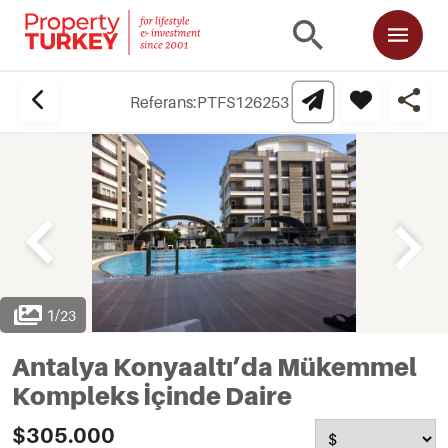
Referans:
PTFS126253
1
/
23
Antalya Konyaaltı’da Mükemmel
Kompleks İçinde Daire
$305.000