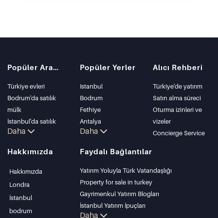
Popüler Aramalar
Popüler Yerler
Alıcı Rehberi
Türkiye evleri
Istanbul
Türkiye'de yatırım
Bodrum'da satılık
Bodrum
Satın alma süreci
mülk
Fethiye
Oturma izinleri ve
İstanbul'da satılık
Antalya
vizeler
Daha
Daha
daire
Kalkan
Concierge Service
İstanbul Villaları
Alanya
Hakkımızda
Faydalı Bağlantılar
Bodrum Villası
Kas
Antalya'da satılık
Bursa
Yatırım Yoluyla Türk Vatandaşlığı
Hakkımızda
daire
Gocek
Property for sale in turkey
Londra
Antalya evleri
Side
Gayrimenkul Yatırım Blogları
İstanbul
Kemer
İstanbul Yatırım İpuçları
bodrum
Daha
Dalyan
PropertyTurkey TV