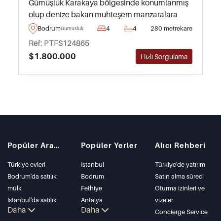
Gümüşlük Karakaya bölgesinde konumlanmış
olup denize bakan muhteşem manzaralara
sahiptir – kasaba merkezi ve plajlara sadece
Bodrum
4
4
280 metrekare
Gumusluk
birkaç dakika mesafededir.
Ref: PTFS124865
$1.800.000
Hızlı Sorgulama
Popüler Aramalar
Popüler Yerler
Alıcı Rehberi
Türkiye evleri
Istanbul
Türkiye'de yatırım
Bodrum'da satılık
Bodrum
Satın alma süreci
mülk
Fethiye
Oturma izinleri ve
İstanbul'da satılık
Antalya
vizeler
Daha
Daha
daire
Kalkan
Concierge Service