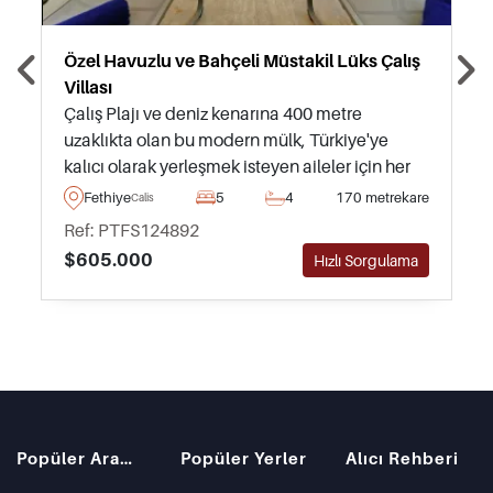
Özel Havuzlu ve Bahçeli Müstakil Lüks Çalış
Villası
Çalış Plajı ve deniz kenarına 400 metre
uzaklıkta olan bu modern mülk, Türkiye'ye
kalıcı olarak yerleşmek isteyen aileler için her
şeyi içinde barındırmakta olup, mobilyalı
Fethiye
5
4
170 metrekare
Calis
olarak satışta ve taşınmaya hazırdır.
Ref: PTFS124892
$605.000
Hızlı Sorgulama
Popüler Aramalar
Popüler Yerler
Alıcı Rehberi