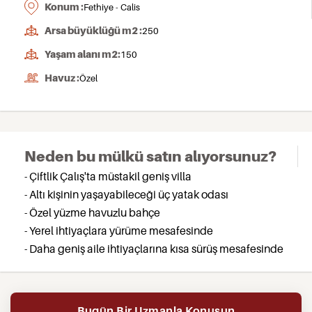
Konum :
Fethiye - Calis
Arsa büyüklüğü m2 :
250
Yaşam alanı m2:
150
Havuz :
Özel
Neden bu mülkü satın alıyorsunuz?
- Çiftlik Çalış'ta müstakil geniş villa
- Altı kişinin yaşayabileceği üç yatak odası
- Özel yüzme havuzlu bahçe
- Yerel ihtiyaçlara yürüme mesafesinde
- Daha geniş aile ihtiyaçlarına kısa sürüş mesafesinde
Bugün Bir Uzmanla Konuşun