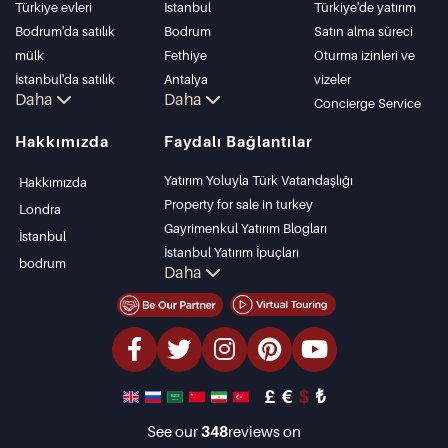
Türkiye evleri
Istanbul
Türkiye'de yatırım
Bodrum'da satılık
Bodrum
Satın alma süreci
mülk
Fethiye
Oturma izinleri ve
İstanbul'da satılık
Antalya
vizeler
Daha
Daha
daire
Kalkan
Concierge Service
İstanbul Villaları
Alanya
Hakkımızda
Faydalı Bağlantılar
Bodrum Villası
Kas
Antalya'da satılık
Bursa
Yatırım Yoluyla Türk Vatandaşlığı
Hakkımızda
daire
Gocek
Property for sale in turkey
Londra
Antalya evleri
Side
Gayrimenkul Yatırım Blogları
İstanbul
Kemer
İstanbul Yatırım İpuçları
bodrum
Daha
Dalyan
PropertyTurkey TV
Izmir
İstanbul Yatırım Gayrimenkulleri
Belek
Mülkünüzü Satmak
Uygun Fiyatlı Emlaklar
Denize Sıfır Tesisler
£
€
$
₺
lüks Özellikler
Yatırım Amaçlı Gayrimenkuller
See our
348
reviews on
Tasarla ve inşa et